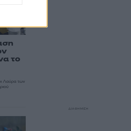
αση
ων
να το
ρι Λαύρα των
ηριού
ΔΙΑΦΗΜΙΣΗ