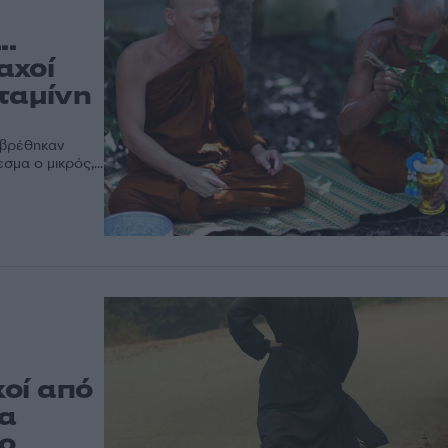
..
αχοί
ταμίνη
 βρέθηκαν
μα ο μικρός,...
χοί από
θα
το