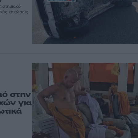
πιστημιακό
ικές κακώσεις
αό στην
χών για
ωτικά