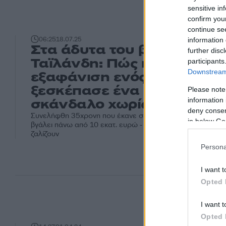
sensitive in
confirm you
continue se
06:25
18.07.25
information 
Στα άδυτα του βουδισμού 
further disc
Ταϊλάνδη: Πώς η μυστηριώ
participants
Downstream 
εξαφάνιση ενός μοναχού
ξεσκέπασε ένα σεξουαλικό
Please note
information 
σκάνδαλο χωρίς προηγούμ
deny consent
Συνελήφθη 35χρονη που έκανε σεξ με μοναχούς και τους ε
in below Go
βγάλει πάνω από 10 εκατ. ευρώ - Καθαιρέσεις, έρευνες κ
ζαλίζουν
Persona
I want t
Opted 
I want t
Opted 