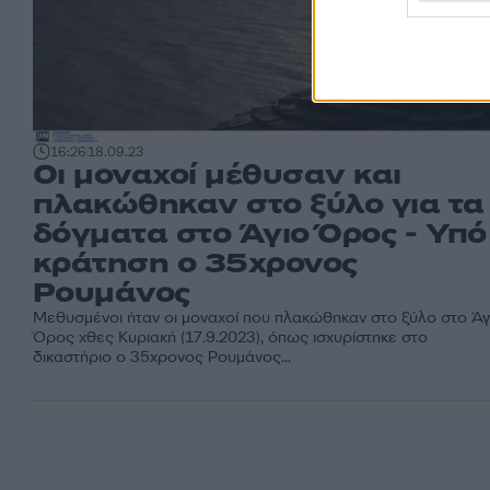
16:26
18.09.23
Οι μοναχοί μέθυσαν και
πλακώθηκαν στο ξύλο για τα
δόγματα στο Άγιο Όρος - Υπό
κράτηση ο 35χρονος
Ρουμάνος
Μεθυσμένοι ήταν οι μοναχοί που πλακώθηκαν στο ξύλο στο Άγ
Όρος χθες Κυριακή (17.9.2023), όπως ισχυρίστηκε στο
δικαστήριο ο 35χρονος Ρουμάνος...