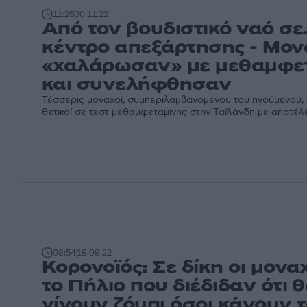
11:25
30.11.22
Από τον βουδιστικό ναό σε.
κέντρο απεξάρτησης - Μον
«χαλάρωσαν» με μεθαμφε
και συνελήφθησαν
Τέσσερις μοναχοί, συμπεριλαμβανομένου του ηγούμενου,
θετικοί σε τεστ μεθαμφεταμίνης στην Ταϊλάνδη με αποτέλεσ
08:54
16.09.22
Κορονοϊός: Σε δίκη οι μονα
το Πήλιο που διέδιδαν ότι 
γίνουν ζόμπι όσοι κάνουν 