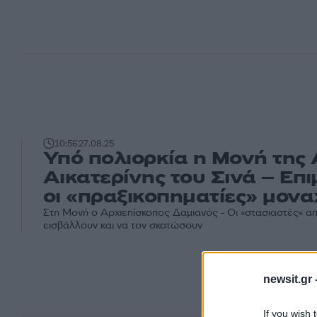
10:56
27.08.25
Υπό πολιορκία η Μονή της 
Αικατερίνης του Σινά – Επ
οι «πραξικοπηματίες» μονα
Στη Μονή ο Αρχιεπίσκοπος Δαμιανός - Οι «στασιαστές» απ
εισβάλλουν και να τον σκοτώσουν
newsit.gr 
If you wish 