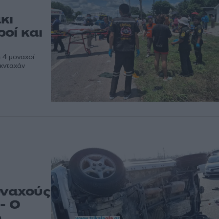
κι
οί και
 4 μοναχοί
υκνταχάν
οναχούς
- Ο
η