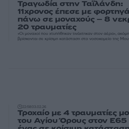
Τραγωδία στην Ταϊλάνδη:
11χρονος έπεσε με φορτηγά
πάνω σε μοναχούς – 8 νεκρ
20 τραυματίες
«Οι μοναχοί που χτυπήθηκαν τινάχτηκαν στον αέρα», ακόμη
βρίσκονται σε κρίσιμη κατάσταση στο νοσοκομείο της Μο
22:58
03.02.26
Τροχαίο με 4 τραυματίες μ
του Αγίου Όρους στον Ε65 
ένας σε κρίσιμη κατάστασ