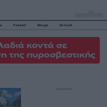
o
Αθήνα
29
C
a
Tasteit
Blogs
Driveit
λαδιά κοντά σε
η της πυροσβεστικής
ΔΙΑΦΗΜΙΣΗ