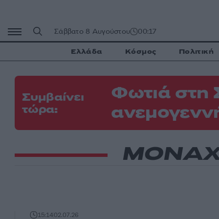
Μετάβαση
σε
περιεχόμενο
Σάββατο 8 Αυγούστου
00:17
Ελλάδα
Κόσμος
Πολιτική
Φωτιά στη 
Συμβαίνει
ανεμογεννή
τώρα:
ΜΟΝΑΧ
15:14
02.07.26