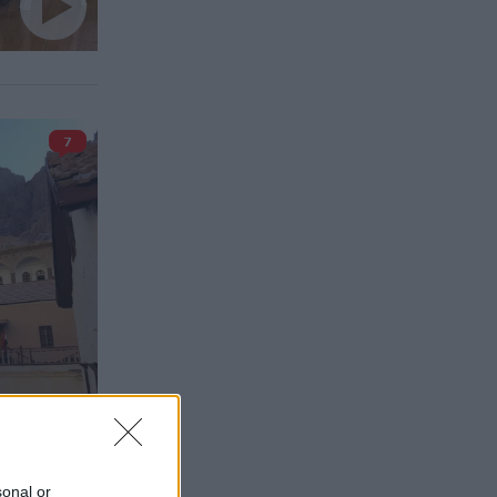
7
sonal or