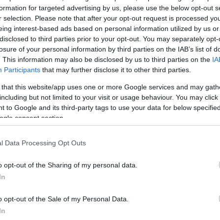
formation for targeted advertising by us, please use the below opt-out s
r selection. Please note that after your opt-out request is processed y
eing interest-based ads based on personal information utilized by us or
disclosed to third parties prior to your opt-out. You may separately opt-
στην
losure of your personal information by third parties on the IAB’s list of
δης
. This information may also be disclosed by us to third parties on the
IA
Participants
that may further disclose it to other third parties.
 that this website/app uses one or more Google services and may gath
including but not limited to your visit or usage behaviour. You may click 
ενο
 to Google and its third-party tags to use your data for below specifi
κβίαζε - Είχε
ogle consent section.
αι ποσά που
l Data Processing Opt Outs
o opt-out of the Sharing of my personal data.
In
o opt-out of the Sale of my Personal Data.
In