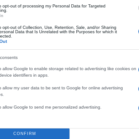
ς
to opt-out of processing my Personal Data for Targeted
ing.
ι κλοπή
In
πουνιές
o opt-out of Collection, Use, Retention, Sale, and/or Sharing
ersonal Data that Is Unrelated with the Purposes for which it
lected.
εισόδιο σε κελί
Out
ρος άσκησε...
consents
o allow Google to enable storage related to advertising like cookies on
evice identifiers in apps.
o allow my user data to be sent to Google for online advertising
s.
to allow Google to send me personalized advertising.
CONFIRM