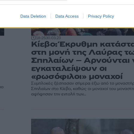
Data Deletion
Data Access
Privacy Policy
18:25
30.03.23
Κίεβο: Έκρυθμη κατάστ
στη μονή της Λαύρας τ
Σπηλαίων – Αρνούνται 
εγκαταλείψουν οι
«ρωσόφιλοι» μοναχοί
Συμπλοκές ξέσπασαν σήμερα έξω από το μοναστή
ιο
Σπηλαίων στο Κίεβο, καθώς οι μοναχοί του μοναστ
αψήφησαν την εντολή των...