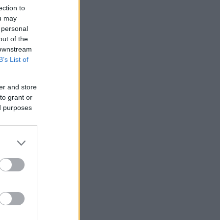
ection to
ou may
14
 personal
out of the
 downstream
B’s List of
er and store
to grant or
ed purposes