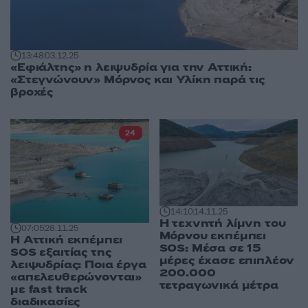
13:48
03.12.25
«Εφιάλτης» η λειψυδρία για την Αττική:
«Στεγνώνουν» Μόρνος και Υλίκη παρά τις
βροχές
24
14:10
14.11.25
Η τεχνητή λίμνη του
07:05
28.11.25
Μόρνου εκπέμπει
Η Αττική εκπέμπει
SOS: Μέσα σε 15
SOS εξαιτίας της
μέρες έχασε επιπλέον
λειψυδρίας: Ποια έργα
200.000
«απελευθερώνονται»
τετραγωνικά μέτρα
με fast track
διαδικασίες