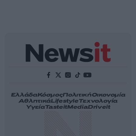
Ελλάδα
Κόσμος
Πολιτική
Οικονομία
Αθλητικά
Lifestyle
Τεχνολογία
Υγεία
Tasteit
Media
Driveit