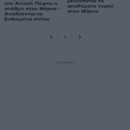
μειώνονται τα
την Αττική: Πέφτει η
αποθέματα νερού
στάθμη στον Μόρνο -
στον Μόρνο
Αναδύονται τα
βυθισμένα σπίτια
1
2
Σελίδα
Σελίδα
ΔΙΑΦΗΜΙΣΗ