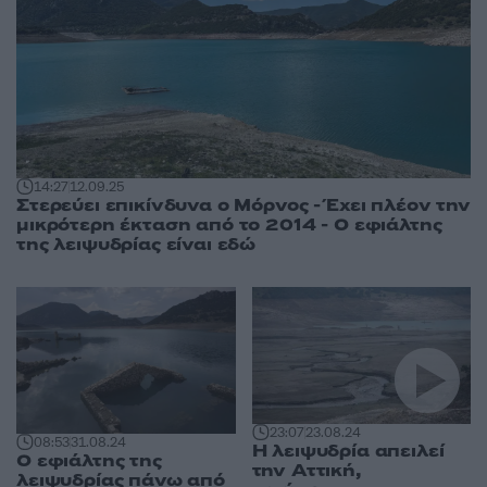
14:27
12.09.25
Στερεύει επικίνδυνα ο Μόρνος - Έχει πλέον την
μικρότερη έκταση από το 2014 - Ο εφιάλτης
της λειψυδρίας είναι εδώ
23:07
23.08.24
08:53
31.08.24
Η λειψυδρία απειλεί
Ο εφιάλτης της
την Αττική,
λειψυδρίας πάνω από