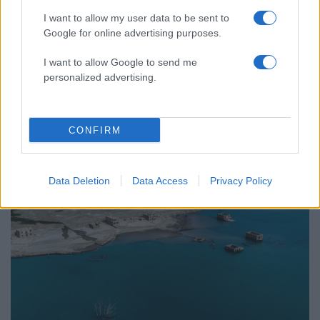
I want to allow my user data to be sent to
Google for online advertising purposes.
I want to allow Google to send me
10:17
29.10.25
Λειψυδρία: Στερεύει ο Μόρνος – Μειωμένη
personalized advertising.
κατά 44% η έκταση της λίμνης – Έρχονται
έκτακτα μέτρα
CONFIRM
Data Deletion
Data Access
Privacy Policy