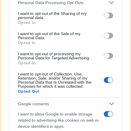
Please note that this website/app uses one or more Google
Personal Data Processing Opt Outs
services and may gather and store information including but
not limited to your visit or usage behaviour. You may click to
I want to opt-out of the Sharing of my
personal data.
grant or deny consent to Google and its third-party tags to
Opted In
use your data for below specified purposes in below Google
consent section.
I want to opt-out of the Sale of my
Personal Data.
Opted In
10:32
03.11.25
Λίμνη Μόρνου: Νέες αποκαρδιωτικές
I want to opt-out of processing my
φωτογραφίες από drone – Συνεχίζει να
Personal Data for Targeted Advertising.
αναδύεται το βυθισμένο χωριό Κάλλιο
Opted In
I want to opt-out of Collection, Use,
Retention, Sale, and/or Sharing of my
89
Personal Data that Is Unrelated with the
Purposes for which it was collected.
Opted Out
Google consents
I want to allow Google to enable storage
related to advertising like cookies on web or
device identifiers in apps.