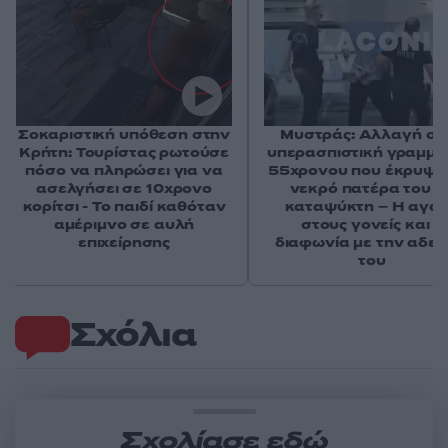
Σοκαριστική υπόθεση στην
Μυστράς: Αλλαγή στ
Κρήτη: Τουρίστας ρωτούσε
υπερασπιστική γραμμή
πόσο να πληρώσει για να
55χρονου που έκρυψε
ασελγήσει σε 10χρονο
νεκρό πατέρα του σ
κορίτσι - Το παιδί καθόταν
καταψύκτη – Η αγά
αμέριμνο σε αυλή
στους γονείς και η
επιχείρησης
διαφωνία με την αδε
του
Σχόλια
Σχολίασε εδώ