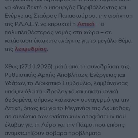
να κάνει δεκτή ο υπουργός Περιβάλλοντος και
Ενέργειας, Σταύρος Παπασταύρου, την εισήγηση
της Ρ.Α.Α.Ε.Υ. να κηρυχτεί η
Αττική
– ο
πολυπληθέστερος νομός στη χώρα – σε
κατάσταση έκτακτης ανάγκης για το μεγάλο θέμα
της
λειψυδρίας
.
Χθες (27.11.2025), μετά από τη συνεδρίαση της
Ρυθμιστικής Αρχής Αποβλήτων, Ενέργειας και
Υδάτων, το Διοικητικό Συμβούλιο, λαμβάνοντας
υπόψιν όλα τα υδρολογικά και επιστημονικά
δεδομένα, σήμανε «κόκκινο» συναγερμό για την
Αττική, όπως και για το Μεγανήσι της Λευκάδας,
σε συνέχεια των αντίστοιχων αποφάσεων που
έλαβαν για τη Λέρο και την Πάτμο, που επίσης
αντιμετωπίζουν σοβαρά προβλήματα