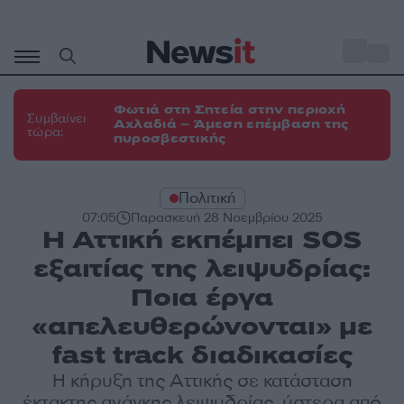
Μετάβαση
σε
o
31
περιεχόμενο
Φωτιά στη Σητεία στην περιοχή
Συμβαίνει
Αχλαδιά – Άμεση επέμβαση της
τώρα:
πυροσβεστικής
Πολιτική
07:05
Παρασκευή 28 Νοεμβρίου 2025
Η Αττική εκπέμπει SOS
εξαιτίας της λειψυδρίας:
Ποια έργα
«απελευθερώνονται» με
fast track διαδικασίες
Η κήρυξη της Αττικής σε κατάσταση
έκτακτης ανάγκης λειψυδρίας, ύστερα από