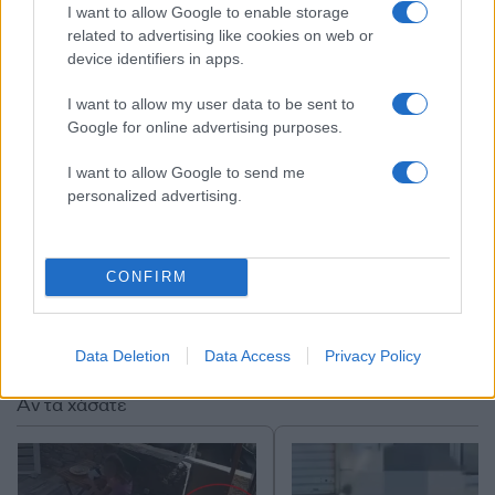
I want to allow Google to enable storage
της Αττικής, διαβεβαιώνουν αρμόδιες πηγές.
related to advertising like cookies on web or
device identifiers in apps.
ΔΙΑΦΗΜΙΣΗ
I want to allow my user data to be sent to
Google for online advertising purposes.
I want to allow Google to send me
personalized advertising.
CONFIRM
Data Deletion
Data Access
Privacy Policy
Αν τα χάσατε