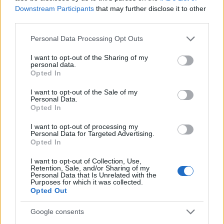
«Εύρυτος»).
Downstream Participants
that may further disclose it to other
third parties.
Παράλληλα, θα επιταχυνθούν οι γεωτρήσεις, οι
Please note that this website/app uses one or more Google
Personal Data Processing Opt Outs
μελέτες για εγκαταστάσεις αφαλάτωσης και η
services and may gather and store information including but
ολοκλήρωση των επεμβάσεων στη διώρυγα
not limited to your visit or usage behaviour. You may click to
I want to opt-out of the Sharing of my
personal data.
grant or deny consent to Google and its third-party tags to
Θηβών στο εξωτερικό υδροδοτικό σύστημα,
Opted In
use your data for below specified purposes in below Google
που θα εξοικονομήσει πάνω από 10 εκατ. κυβικά
consent section.
I want to opt-out of the Sale of my
μέτρα αδιύλιστου νερού.
Personal Data.
Opted In
Με αυτές τις παρεμβάσεις εκτιμάται ότι θα
I want to opt-out of processing my
Personal Data for Targeted Advertising.
μειωθεί ουσιαστικά ο κίνδυνος λειψυδρίας έως
Opted In
την ολοκλήρωση του έργου «Εύρυτος».
I want to opt-out of Collection, Use,
Retention, Sale, and/or Sharing of my
Personal Data that Is Unrelated with the
Το έργο αυτό που προωθείται για την
Purposes for which it was collected.
Opted Out
υδροδότηση της Αττικής, με μακροπρόθεσμο
ορίζοντα, διασφαλίζει την απρόσκοπτη κάλυψη
Google consents
όλων των υδρευτικών και αρδευτικών αναγκών