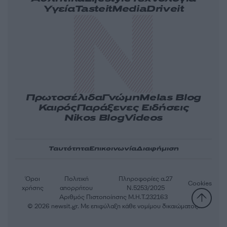
Υγεία
Tasteit
Media
Driveit
Πρωτοσέλιδα
Γνώμη
Melas Blog
Καιρός
Παράξενες Ειδήσεις
Nikos Blog
Videos
Ταυτότητα
Επικοινωνία
Διαφήμιση
Όροι
Πολιτική
Πληροφορίες α.27
Cookies
χρήσης
απορρήτου
Ν.5253/2025
Αριθμός Πιστοποίησης Μ.Η.Τ.232163
© 2026 newsit.gr. Με επιφύλαξη κάθε νομίμου δικαιώματος.