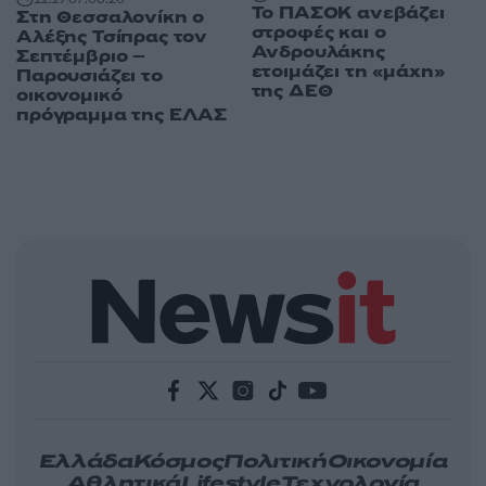
Το ΠΑΣΟΚ ανεβάζει
Στη Θεσσαλονίκη ο
στροφές και ο
Αλέξης Τσίπρας τον
Ανδρουλάκης
Σεπτέμβριο –
ετοιμάζει τη «μάχη»
Παρουσιάζει το
της ΔΕΘ
οικονομικό
πρόγραμμα της ΕΛΑΣ
Ελλάδα
Κόσμος
Πολιτική
Οικονομία
Αθλητικά
Lifestyle
Τεχνολογία