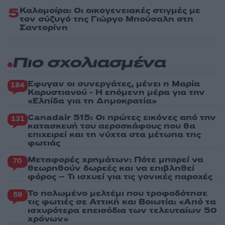
5
Καλομοίρα: Οι οικογενειακές στιγμές με
τον σύζυγό της Γιώργο Μπούσαλη στη
Σαντορίνη
Πιο σχολιασμένα
Έφυγαν οι συνεργάτες, μένει η Μαρία
184
Καρυστιανού - Η επόμενη μέρα για την
«Ελπίδα για τη Δημοκρατία»
Canadair 515: Οι πρώτες εικόνες από την
131
κατασκευή του αεροσκάφους που θα
επιχειρεί και τη νύχτα στα μέτωπα της
φωτιάς
Μεταφορές χρημάτων: Πότε μπορεί να
70
θεωρηθούν δωρεές και να επιβληθεί
φόρος – Τι ισχυεί για τις γονικές παροχές
Το πολωμένο μελτέμι που τροφοδότησε
59
τις φωτιές σε Αττική και Βοιωτία: «Από τα
ισχυρότερα επεισόδια των τελευταίων 50
χρόνων»