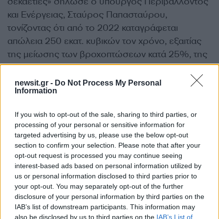
δεκαετίες» δήλωσε ο υπουργός Περιβάλλοντος
και Ενέργειας, Σταύρος Παπασταύρου,
τονίζοντας ότι από το 2022 καταγράφεται
απώλεια 250 εκατ. κυβικών τον χρόνο, εξαιτίας
της μείωσης των βροχοπτώσεων κατά 25%, της
αύξησης της εξάτμιση, καθώς και άλλων
παραμέτρων της κλιματικής αλλαγής.
newsit.gr -
Do Not Process My Personal
Information
Τι σημαίνει η κήρυξη της Αττικής
If you wish to opt-out of the sale, sharing to third parties, or
processing of your personal or sensitive information for
σε κατάσταση έκτακτης ανάγκης
targeted advertising by us, please use the below opt-out
section to confirm your selection. Please note that after your
Η κήρυξη της Αττικής σε κατάσταση έκτακτης
opt-out request is processed you may continue seeing
interest-based ads based on personal information utilized by
ανάγκης λειψυδρίας, ύστερα από αίτημα της
us or personal information disclosed to third parties prior to
ΕΥΔΑΠ, οδηγεί στην επιτάχυνση της πρώτης
your opt-out. You may separately opt-out of the further
φάσης υλοποίησης των έργων ενίσχυσης των
disclosure of your personal information by third parties on the
IAB’s list of downstream participants. This information may
ταμιευτήρων Ευήνου – Μόρνου (έργο
also be disclosed by us to third parties on the
IAB’s List of