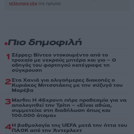
τελευταία νέα
της ημέρας
Πιο δημοφιλή
1
Σέρρες: Βίντεο ντοκουμέντο από το
τροχαίο με νεκρούς μητέρα και γιο – Ο
οδηγός του φορτηγού κατέγραψε τη
σύγκρουση
2
Στα Χανιά για ολιγοήμερες διακοπές ο
Κυριάκος Μητσοτάκης με την σύζυγό του
Μαρέβα
3
Marfin: Η 46χρονη πήρε προθεσμία για να
απολογηθεί την Τρίτη – «Είναι αθώα,
συμμετείχε στη διαδήλωση όπως και
100.000 άτομα»
4
Η βαθμολογία της UEFA μετά την ήττα του
ΠΑΟΚ από την Άντερλεχτ