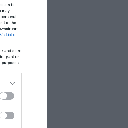
ection to
ou may
 personal
out of the
 downstream
B’s List of
er and store
to grant or
ed purposes