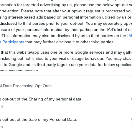
formation for targeted advertising by us, please use the below opt-out s
όνησε όταν
r selection. Please note that after your opt-out request is processed y
eing interest-based ads based on personal information utilized by us or
disclosed to third parties prior to your opt-out. You may separately opt-
losure of your personal information by third parties on the IAB’s list of
. This information may also be disclosed by us to third parties on the
IA
Participants
that may further disclose it to other third parties.
 that this website/app uses one or more Google services and may gath
including but not limited to your visit or usage behaviour. You may click 
λιτικού
 to Google and its third-party tags to use your data for below specifi
 ο
ogle consent section.
επτός”!
l Data Processing Opt Outs
ύ
ος. Αυτό
o opt-out of the Sharing of my personal data.
 προτάθηκε
In
Δωδεκανήσου
μεταξύ των
o opt-out of the Sale of my Personal Data.
In