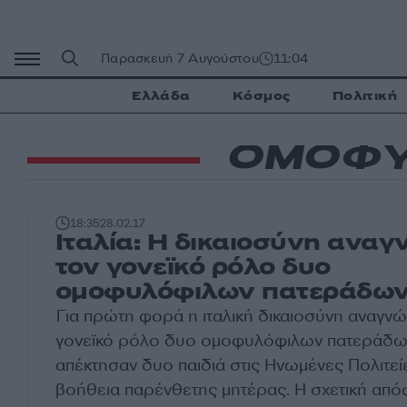
Μετάβαση
σε
περιεχόμενο
Παρασκευή 7 Αυγούστου
11:04
Ελλάδα
Κόσμος
Πολιτική
ΟΜΟΦΥ
18:35
28.02.17
Ιταλία: H δικαιοσύνη αναγ
τον γονεϊκό ρόλο δυο
ομοφυλόφιλων πατεράδω
Για πρώτη φορά η ιταλική δικαιοσύνη αναγνώ
γονεϊκό ρόλο δυο ομοφυλόφιλων πατεράδων,
απέκτησαν δυο παιδιά στις Ηνωμένες Πολιτείε
βοήθεια παρένθετης μητέρας. Η σχετική απ