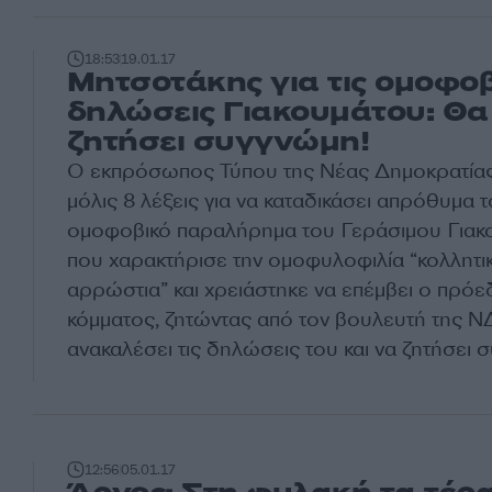
18:53
19.01.17
Μητσοτάκης για τις ομοφοβ
δηλώσεις Γιακουμάτου: Θα
ζητήσει συγγνώμη!
Ο εκπρόσωπος Τύπου της Νέας Δημοκρατίας
μόλις 8 λέξεις για να καταδικάσει απρόθυμα τ
ομοφοβικό παραλήρημα του Γεράσιμου Γιακ
που χαρακτήρισε την ομοφυλοφιλία “κολλητι
αρρώστια” και χρειάστηκε να επέμβει ο πρό
κόμματος, ζητώντας από τον βουλευτή της Ν
ανακαλέσει τις δηλώσεις του και να ζητήσει 
12:56
05.01.17