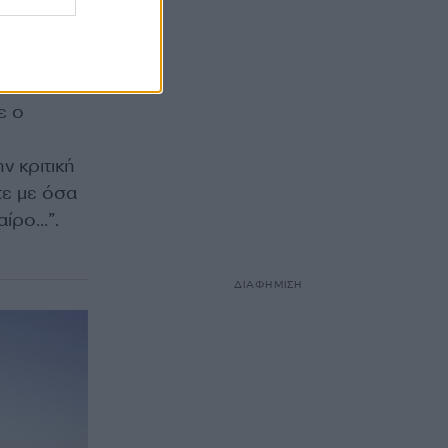
υς
 ΣΥΡΙΖΑ
ΝΕΛ που
ε ο
ν κριτική
τε με όσα
αίρο…”.
ΔΙΑΦΗΜΙΣΗ