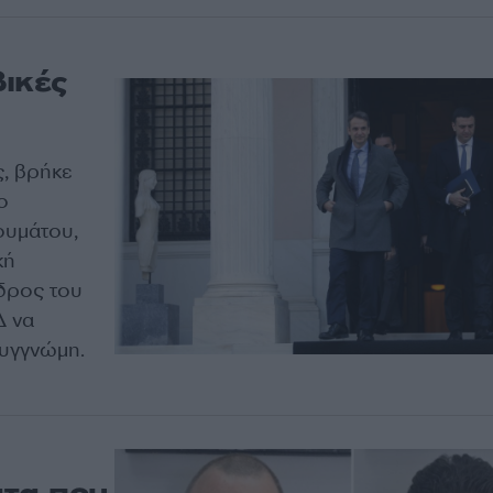
ικές
, βρήκε
ο
ουμάτου,
κή
εδρος του
Δ να
συγγνώμη.