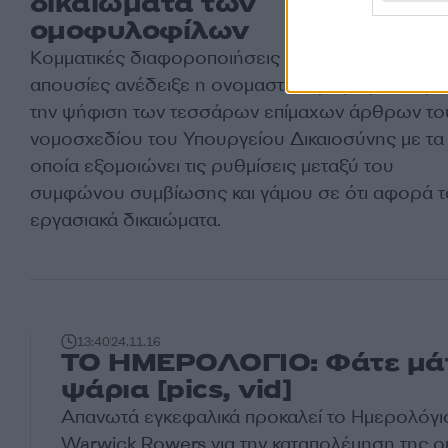
δικαιώματα των
ομοφυλοφίλων
Κομματικές διαφοροποιήσεις αλλά και πολλές
απουσίες ανέδειξε η ονομαστική ψηφοφορία για
την ψήφιση των τεσσάρων επίμαχων άρθρων το
νομοσχεδίου του Υπουργείου Δικαιοσύνης με τα
οποία εξομοιώνει τις ρυθμίσεις μεταξύ του
συμφώνου συμβίωσης και γάμου σε ότι αφορά τ
εργασιακά δικαιώματα.
13:40
24.11.16
ΤΟ ΗΜΕΡΟΛΟΓΙΟ: Φάτε μά
ψάρια [pics, vid]
Απανωτά εγκεφαλικά προκαλεί το Ημερολόγι
Warwick Rowers για την καταπολέμηση της 