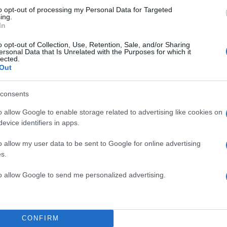
to opt-out of processing my Personal Data for Targeted
ing.
In
o opt-out of Collection, Use, Retention, Sale, and/or Sharing
ersonal Data that Is Unrelated with the Purposes for which it
lected.
Out
consents
o allow Google to enable storage related to advertising like cookies on
evice identifiers in apps.
o allow my user data to be sent to Google for online advertising
s.
to allow Google to send me personalized advertising.
16:53
01.12.16
Βουλευτής του ΣΥΡΙΖΑ 
του ομοφοβικού
CONFIRM