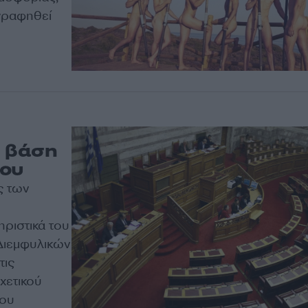
γραφηθεί
ε βάση
λου
ς των
ηριστικά του
Διεμφυλικών
τις
χετικού
που