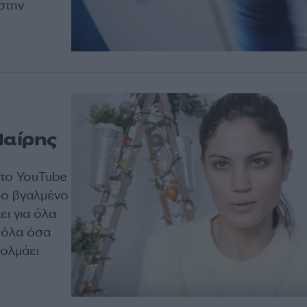
στην
Μαίρης
στο YouTube
τεο βγαλμένο
ει για όλα
α όλα όσα
τολμάει