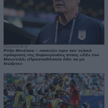
11:20
26.06.26
Ρήξη Μπιέλσα – παικτών πριν τον τελικό
πρόκρισης της Ουρουγουάης στους «32» του
Μουντιάλ: «Προσπαθήσατε ήδη να με
διώξετε»