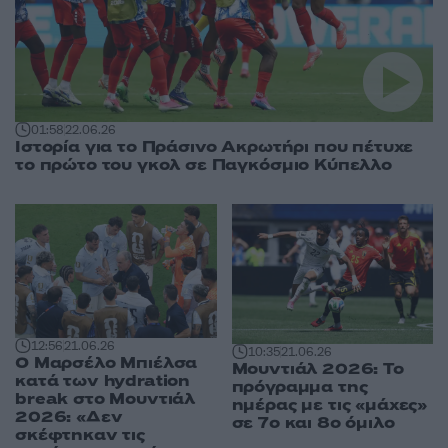
01:58
22.06.26
Ιστορία για το Πράσινο Ακρωτήρι που πέτυχε
το πρώτο του γκολ σε Παγκόσμιο Κύπελλο
12:56
21.06.26
10:35
21.06.26
Ο Μαρσέλο Μπιέλσα
Μουντιάλ 2026: Το
κατά των hydration
πρόγραμμα της
break στο Μουντιάλ
ημέρας με τις «μάχες»
2026: «Δεν
σε 7ο και 8ο όμιλο
σκέφτηκαν τις