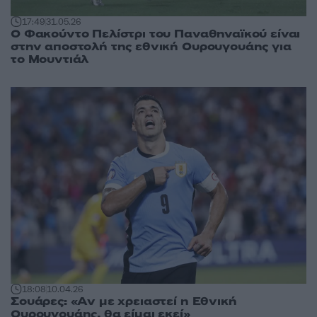
17:49
31.05.26
Ο Φακούντο Πελίστρι του Παναθηναϊκού είναι
στην αποστολή της εθνική Ουρουγουάης για
το Μουντιάλ
18:08
10.04.26
Σουάρες: «Αν με χρειαστεί η Εθνική
Ουρουγουάης, θα είμαι εκεί»