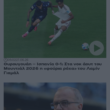
05:02
27.06.26
Ουρουγουάη – Ισπανία 0-1: Στα νοκ άουτ του
Μουντιάλ 2026 η «φούρια ρόχα» του Λαμίν
Γιαμάλ