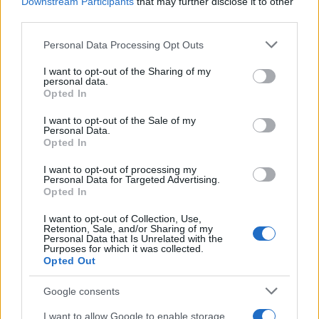
Downstream Participants
that may further disclose it to other
third parties.
Please note that this website/app uses one or more Google
Personal Data Processing Opt Outs
services and may gather and store information including but
not limited to your visit or usage behaviour. You may click to
I want to opt-out of the Sharing of my
personal data.
grant or deny consent to Google and its third-party tags to
Opted In
use your data for below specified purposes in below Google
consent section.
I want to opt-out of the Sale of my
05:03
16.06.26
Personal Data.
Θέαμα για όλες τις ηλικίες: Μωρό μόνο με
Opted In
πάνα στην κερκίδα της Ουρουγουάης
I want to opt-out of processing my
Personal Data for Targeted Advertising.
Opted In
I want to opt-out of Collection, Use,
Retention, Sale, and/or Sharing of my
Personal Data that Is Unrelated with the
Purposes for which it was collected.
Opted Out
Google consents
I want to allow Google to enable storage