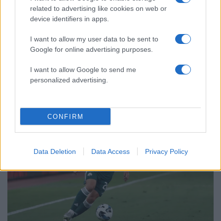
related to advertising like cookies on web or
device identifiers in apps.
I want to allow my user data to be sent to
03:04
16.06.26
Σαουδική Αραβία – Ουρουγουάη 1-1: Η ομάδα
Google for online advertising purposes.
του Γιώργου Δώνη πήρε τον βαθμό της
ισοπαλίας στην πρεμιέρα της στο Μουντιάλ
I want to allow Google to send me
2026
personalized advertising.
CONFIRM
Data Deletion
Data Access
Privacy Policy