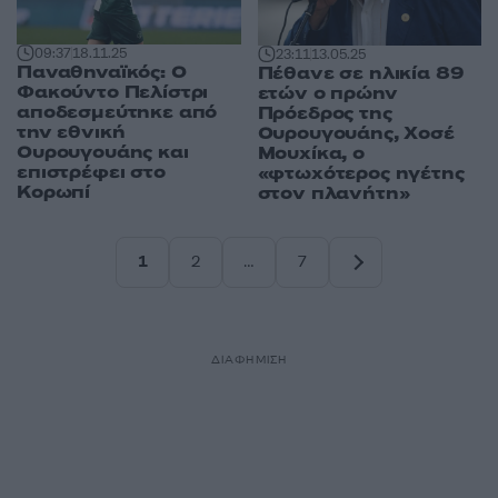
09:37
18.11.25
23:11
13.05.25
Παναθηναϊκός: Ο
Πέθανε σε ηλικία 89
Φακούντο Πελίστρι
ετών ο πρώην
αποδεσμεύτηκε από
Πρόεδρος της
την εθνική
Ουρουγουάης, Χοσέ
Ουρουγουάης και
Μουχίκα, ο
επιστρέφει στο
«φτωχότερος ηγέτης
Κορωπί
στον πλανήτη»
1
2
…
7
Σελίδα
Σελίδα
Σελίδα
ΔΙΑΦΗΜΙΣΗ