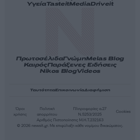
Υγεία
Tasteit
Media
Driveit
Πρωτοσέλιδα
Γνώμη
Melas Blog
Καιρός
Παράξενες Ειδήσεις
Nikos Blog
Videos
Ταυτότητα
Επικοινωνία
Διαφήμιση
Όροι
Πολιτική
Πληροφορίες α.27
Cookies
χρήσης
απορρήτου
Ν.5253/2025
Αριθμός Πιστοποίησης Μ.Η.Τ.232163
© 2026 newsit.gr. Με επιφύλαξη κάθε νομίμου δικαιώματος.