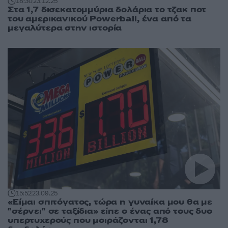
18:30
23.12.25
Στα 1,7 δισεκατομμύρια δολάρια το τζακ πoτ
του αμερικανικού Powerball, ένα από τα
μεγαλύτερα στην ιστορία
15:52
23.09.25
«Είμαι σπιτόγατος, τώρα η γυναίκα μου θα με
"σέρνει" σε ταξίδια» είπε ο ένας από τους δυο
υπερτυχερούς που μοιράζονται 1,78