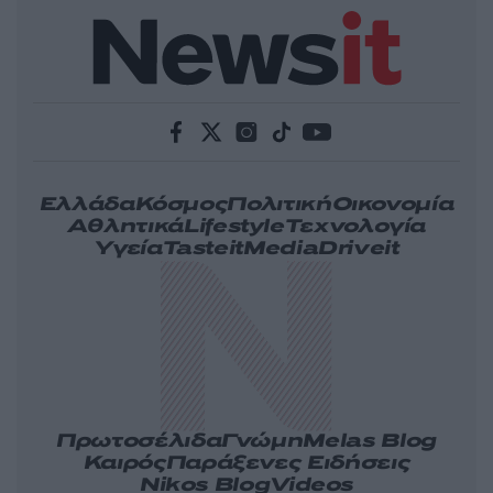
Ελλάδα
Κόσμος
Πολιτική
Οικονομία
Αθλητικά
Lifestyle
Τεχνολογία
Υγεία
Tasteit
Media
Driveit
Πρωτοσέλιδα
Γνώμη
Melas Blog
Καιρός
Παράξενες Ειδήσεις
Nikos Blog
Videos