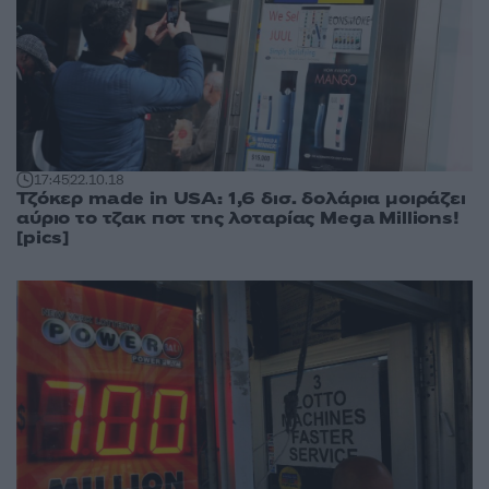
17:45
22.10.18
Τζόκερ made in USA: 1,6 δισ. δολάρια μοιράζει
αύριο το τζακ ποτ της λοταρίας Mega Millions!
[pics]