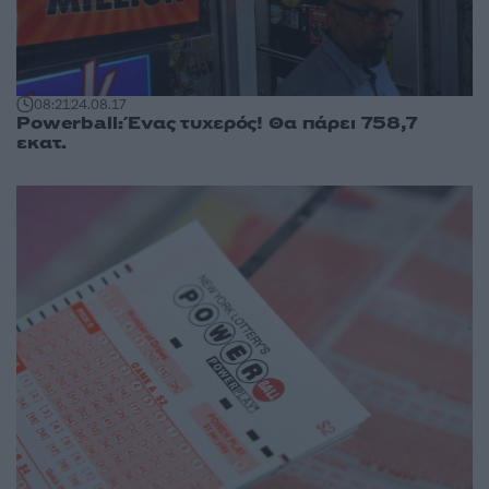
08:21
24.08.17
Powerball: Ένας τυχερός! Θα πάρει 758,7
εκατ.