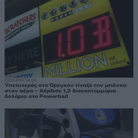
16:30
07.04.24
Υπετυχερός στο Όρεγκον τίναξε την μπάνκα
στον αέρα – Κέρδισε 1,3 δισεκατομμύρια
δολάρια στο Powerball