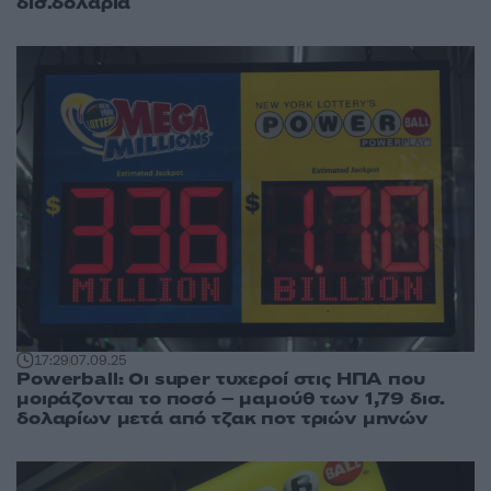
δισ.δολάρια
17:29
07.09.25
Powerball: Οι super τυχεροί στις ΗΠΑ που
μοιράζονται το ποσό – μαμούθ των 1,79 δισ.
δολαρίων μετά από τζακ ποτ τριών μηνών