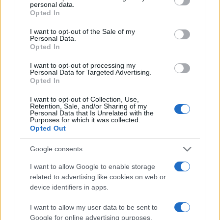
personal data.
του Powerball –
στις ΗΠΑ
grant or deny consent to Google and its third-party tags to
Opted In
Κληρώνει 1,6 δισεκ.
use your data for below specified purposes in below Google
δολάρια
consent section.
I want to opt-out of the Sale of my
Personal Data.
Opted In
ΔΙΑΦΗΜΙΣΗ
I want to opt-out of processing my
Personal Data for Targeted Advertising.
Opted In
I want to opt-out of Collection, Use,
Retention, Sale, and/or Sharing of my
Personal Data that Is Unrelated with the
Purposes for which it was collected.
Opted Out
Google consents
I want to allow Google to enable storage
related to advertising like cookies on web or
device identifiers in apps.
I want to allow my user data to be sent to
Google for online advertising purposes.