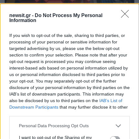
newsit.gr -
Do Not Process My Personal
Information
If you wish to opt-out of the sale, sharing to third parties, or
processing of your personal or sensitive information for
15:47
06.11.22
«Ζαλίζει» το έπαθλο μετά το νέο τζάκποτ στο
targeted advertising by us, please use the below opt-out
«Powerball» - Έφτασε τα 1,9 δισεκατομμύρια
section to confirm your selection. Please note that after your
δολάρια
opt-out request is processed you may continue seeing
interest-based ads based on personal information utilized by
us or personal information disclosed to third parties prior to
your opt-out. You may separately opt-out of the further
disclosure of your personal information by third parties on the
IAB’s list of downstream participants. This information may
also be disclosed by us to third parties on the
IAB’s List of
Downstream Participants
that may further disclose it to other
third parties.
22:36
04.11.22
22:55
02.11.22
Φρενίτιδα στις ΗΠΑ
Ζάλη! 1,2
Please note that this website/app uses one or more Google
Personal Data Processing Opt Outs
για το απίστευτο
δισεκατομμύριο ευρώ
services and may gather and store information including but
ρεκόρ όλων των
θα μοιράσει το τζακ
εποχών στο τζάκποτ
ποτ του Powerball
not limited to your visit or usage behaviour. You may click to
I want to opt-out of the Sharing of my