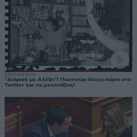
12:13
08.06.19
"Διόρισέ με Αλέξη"! Πανηγύρι δίχως αύριο στο
Twitter για τις μετατάξεις!