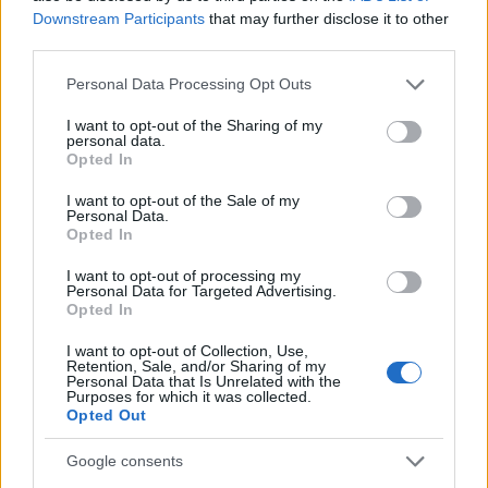
Downstream Participants
that may further disclose it to other
third parties.
Please note that this website/app uses one or more Google
Personal Data Processing Opt Outs
services and may gather and store information including but
not limited to your visit or usage behaviour. You may click to
I want to opt-out of the Sharing of my
personal data.
grant or deny consent to Google and its third-party tags to
Opted In
use your data for below specified purposes in below Google
consent section.
I want to opt-out of the Sale of my
Personal Data.
Opted In
I want to opt-out of processing my
Personal Data for Targeted Advertising.
08:17
07.06.19
Opted In
Χριστοδουλοπούλου: Ζητώ συγγνώμη από τον
ΣΥΡΙΖΑ και την κυβέρνηση - Δεν θα είμαι
I want to opt-out of Collection, Use,
υποψήφια στις εκλογές
Retention, Sale, and/or Sharing of my
Personal Data that Is Unrelated with the
Purposes for which it was collected.
Opted Out
Google consents