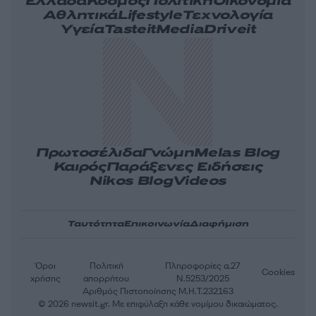
Ελλάδα
Κόσμος
Πολιτική
Οικονομία
Αθλητικά
Lifestyle
Τεχνολογία
Υγεία
Tasteit
Media
Driveit
Πρωτοσέλιδα
Γνώμη
Melas Blog
Καιρός
Παράξενες Ειδήσεις
Nikos Blog
Videos
Ταυτότητα
Επικοινωνία
Διαφήμιση
Όροι
Πολιτική
Πληροφορίες α.27
Cookies
χρήσης
απορρήτου
Ν.5253/2025
Αριθμός Πιστοποίησης Μ.Η.Τ.232163
© 2026 newsit.gr. Με επιφύλαξη κάθε νομίμου δικαιώματος.