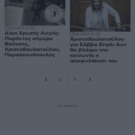
10:14
02.11.18
Δίκη Χρυσής Αυγής:
16:45
18.10.18
Παρόντες σήμερα
Χριστοδουλοπούλου
Βούτσης,
για Σάββα Ξηρό: Δεν
Χριστοδουλοπούλου,
θα βλάψει την
Παρασκευόπουλος
κοινωνία η
αποφυλάκιση του
1
2
3
Σελίδα
Σελίδα
Σελίδα
ΔΙΑΦΗΜΙΣΗ