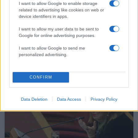
I want to allow Google to enable storage
related to advertising like cookies on web or
device identifiers in apps.
I want to allow my user data to be sent to
Google for online advertising purposes.
I want to allow Google to send me
06:19
07.06.19
personalized advertising.
Go back μετατάξεις! Πώς φτάσαμε στο να
"παγώσουν" ενώ ήταν "καθόλα νόμιμες και
διαφανείς"
CONFIRM
Data Deletion
Data Access
Privacy Policy