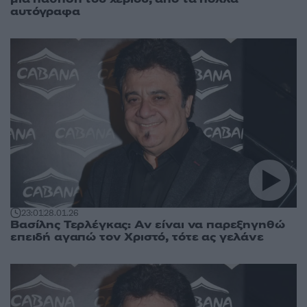
αυτόγραφα
23:01
28.01.26
Βασίλης Τερλέγκας: Αν είναι να παρεξηγηθώ
επειδή αγαπώ τον Χριστό, τότε ας γελάνε