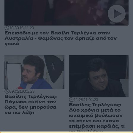
16:30
16.11.23
Επεισόδιο με τον Βασίλη Τερλέγκα στην
Αυστραλία - Θαμώνας τον άρπαξε από τον
γιακά
09:02
16.02.23
Βασίλης Τερλέγκας:
11:28
21.01.23
Πάγωσα εκείνη την
Βασίλης Τερλέγκας:
ώρα, δεν μπορούσα
Δύο χρόνια μετά το
να πω λέξη
ισχαιμικό βούλωσαν
τα στεντ και έκανα
επέµβαση καρδιάς, τι
να δουλέψω;