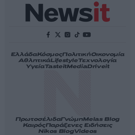
Ελλάδα
Κόσμος
Πολιτική
Οικονομία
Αθλητικά
Lifestyle
Τεχνολογία
Υγεία
Tasteit
Media
Driveit
Πρωτοσέλιδα
Γνώμη
Melas Blog
Καιρός
Παράξενες Ειδήσεις
Nikos Blog
Videos