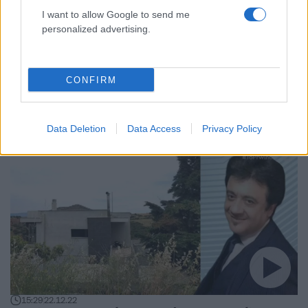
I want to allow Google to send me
personalized advertising.
CONFIRM
10:50
23.12.22
Βασίλης Τερλέγκας: Ψιλοβάφω τα μαλλιά μου
όταν χρειαστεί
Data Deletion
Data Access
Privacy Policy
15:29
22.12.22