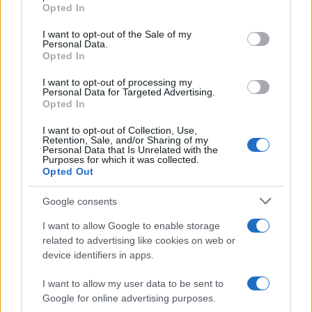
grant or deny consent to Google and its third-party tags to
Opted In
use your data for below specified purposes in below Google
consent section.
I want to opt-out of the Sale of my
Personal Data.
Opted In
I want to opt-out of processing my
Personal Data for Targeted Advertising.
Opted In
I want to opt-out of Collection, Use,
Retention, Sale, and/or Sharing of my
08:33
24.12.22
Personal Data that Is Unrelated with the
Βασίλης Τερλέγκας: Οι άνδρες πάνε με το
Purposes for which it was collected.
πάθος τους, οι γυναίκες με την καρδιά τους
Opted Out
Google consents
I want to allow Google to enable storage
related to advertising like cookies on web or
device identifiers in apps.
I want to allow my user data to be sent to
Google for online advertising purposes.