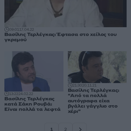
09:01
17.04.22
Βασίλης Τερλέγκας: Έφτασα στο χείλος του
γκρεμού
21:30
20.11.21
Βασίλης Τερλέγκας:
13:22
24.02.22
“Από τα πολλά
Βασίλης Τερλέγκας
αυτόγραφα είχα
κατά Σάκη Ρουβά:
βγάλει γάγγλιο στο
Είναι πολλά τα λεφτά
χέρι”
1
2