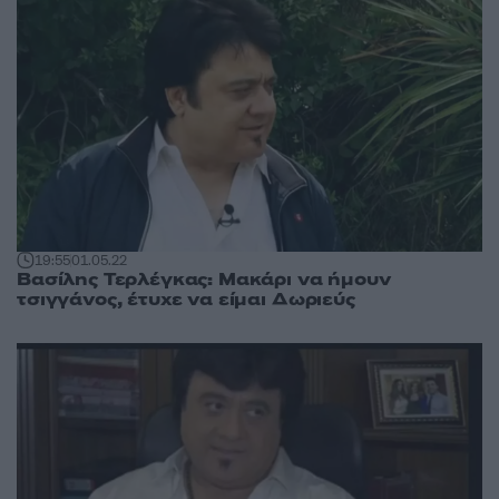
19:55
01.05.22
Βασίλης Τερλέγκας: Μακάρι να ήμουν
τσιγγάνος, έτυχε να είμαι Δωριεύς