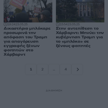
19:24
23.05.25
15:54
23.05.25
Δικαστήριο μπλόκαρε
Στην αντεπίθεση το
προσωρινά την
Χάρβαρντ: Μηνύει την
απόφαση του Τραμπ
κυβέρνηση Τραμπ για
για απαγόρευση
το «μπλόκο» σε
εγγραφής ξένων
ξένους φοιτητές
φοιτητών στο
Χάρβαρντ
1
2
…
4
Σελίδα
Σελίδα
Σελίδα
ΔΙΑΦΗΜΙΣΗ