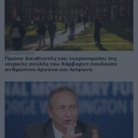
11:32
17.12.25
Πρώην διευθυντής του νεκροτομείου της
ιατρικής σχολής του Χάρβαρντ πουλούσε
ανθρώπινα όργανα και λείψανα