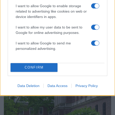
I want to allow Google to enable storage
related to advertising like cookies on web or
device identifiers in apps.
I want to allow my user data to be sent to
Google for online advertising purposes.
I want to allow Google to send me
04:58
05.06.25
Ο Τραμπ βάζει «τέλος» στις βίζες για τους
personalized advertising.
ξένους φοιτητές του Χάρβαρντ και απειλεί με
διακοπή χρηματοδότησης και το Κολούμπια
CONFIRM
Data Deletion
Data Access
Privacy Policy