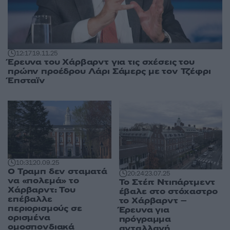
12:17
19.11.25
Έρευνα του Χάρβαρντ για τις σχέσεις του
πρώην προέδρου Λάρι Σάμερς με τον Τζέφρι
Έπσταϊν
10:31
20.09.25
Ο Τραμπ δεν σταματά
20:24
23.07.25
να «πολεμά» το
Το Στέιτ Ντιπάρτμεντ
Χάρβαρντ: Του
έβαλε στο στόχαστρο
επέβαλλε
το Χάρβαρντ –
περιορισμούς σε
Έρευνα για
ορισμένα
πρόγραμμα
ομοσπονδιακά
ανταλλαγή