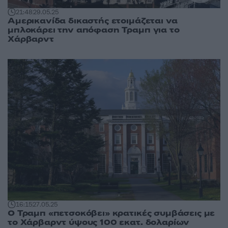
21:48
29.05.25
Αμερικανίδα δικαστής ετοιμάζεται να
μπλοκάρει την απόφαση Τραμπ για το
Χάρβαρντ
16:15
27.05.25
Ο Τραμπ «πετσοκόβει» κρατικές συμβάσεις με
το Χάρβαρντ ύψους 100 εκατ. δολαρίων