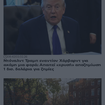
08:42
03.02.26
Ντόναλντ Τραμπ εναντίον Χάρβαρντ για
ακόμη μια φορά: Απαιτεί «χρυσή» αποζημίωση
1 δισ. δολάρια για ζημίες