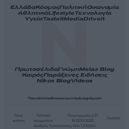
Ελλάδα
Κόσμος
Πολιτική
Οικονομία
Αθλητικά
Lifestyle
Τεχνολογία
Υγεία
Tasteit
Media
Driveit
Πρωτοσέλιδα
Γνώμη
Melas Blog
Καιρός
Παράξενες Ειδήσεις
Nikos Blog
Videos
Ταυτότητα
Επικοινωνία
Διαφήμιση
Όροι
Πολιτική
Πληροφορίες α.27
Cookies
χρήσης
απορρήτου
Ν.5253/2025
Αριθμός Πιστοποίησης Μ.Η.Τ.232163