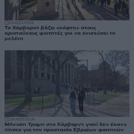
01:21
21.05.26
Το Χάρβαρντ βάζει «κόφτη» στους
αριστούχους φοιτητές για να ενισχύσει τη
μελέτη
19:09
20.03.26
Μήνυση Τραμπ στο Χάρβαρντ γιατί δεν έκανε
τίποτα για την προστασία Εβραίων φοιτητών