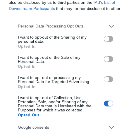
also be disclosed by us to third parties on the
IAB’s List of
Downstream Participants
that may further disclose it to other
third parties.
Please note that this website/app uses one or more Google
Personal Data Processing Opt Outs
services and may gather and store information including but
not limited to your visit or usage behaviour. You may click to
I want to opt-out of the Sharing of my
personal data.
grant or deny consent to Google and its third-party tags to
Opted In
use your data for below specified purposes in below Google
consent section.
I want to opt-out of the Sale of my
Personal Data.
00:10
27.06.25
Opted In
Σχέδιο «έκτακτης ανάγκης» από Χάρβαρντ και
Πανεπιστήμιο Τορόντο - Φοιτητές θα
I want to opt-out of processing my
σπουδάζουν στον Καναδά αν δεν ανανεωθεί
Personal Data for Targeted Advertising.
η βίζα τους
Opted In
I want to opt-out of Collection, Use,
Retention, Sale, and/or Sharing of my
Personal Data that Is Unrelated with the
Purposes for which it was collected.
Opted Out
Google consents