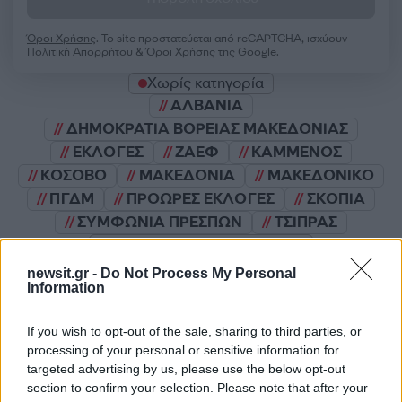
Όροι Χρήσης
. Το site προστατεύεται από reCAPTCHA, ισχύουν
Πολιτική Απορρήτου
&
Όροι Χρήσης
της Google.
Χωρίς κατηγορία
ΑΛΒΑΝΙΑ
ΔΗΜΟΚΡΑΤΙΑ ΒΟΡΕΙΑΣ ΜΑΚΕΔΟΝΙΑΣ
ΕΚΛΟΓΕΣ
ΖΑΕΦ
ΚΑΜΜΕΝΟΣ
ΚΟΣΟΒΟ
ΜΑΚΕΔΟΝΙΑ
ΜΑΚΕΔΟΝΙΚΟ
ΠΓΔΜ
ΠΡΟΩΡΕΣ ΕΚΛΟΓΕΣ
ΣΚΟΠΙΑ
ΣΥΜΦΩΝΙΑ ΠΡΕΣΠΩΝ
ΤΣΙΠΡΑΣ
Share:
newsit.gr -
Do Not Process My Personal
Information
Ακολουθήστε το Νewsit.gr στο
Google News
και
ενημερωθείτε πρώτοι για όλη την ειδησεογραφία και τα
If you wish to opt-out of the sale, sharing to third parties, or
τελευταία νέα
της ημέρας
processing of your personal or sensitive information for
targeted advertising by us, please use the below opt-out
section to confirm your selection. Please note that after your