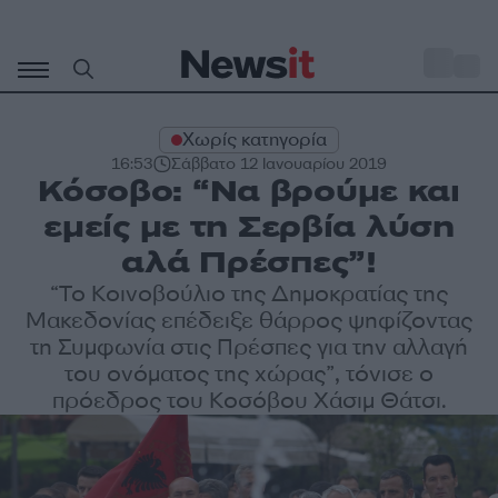
Μετάβαση
σε
o
27
περιεχόμενο
Χωρίς κατηγορία
16:53
Σάββατο 12 Ιανουαρίου 2019
Κόσοβο: “Να βρούμε και
εμείς με τη Σερβία λύση
αλά Πρέσπες”!
“Το Κοινοβούλιο της Δημοκρατίας της
Μακεδονίας επέδειξε θάρρος ψηφίζοντας
τη Συμφωνία στις Πρέσπες για την αλλαγή
του ονόματος της χώρας”, τόνισε ο
πρόεδρος του Κοσόβου Χάσιμ Θάτσι.