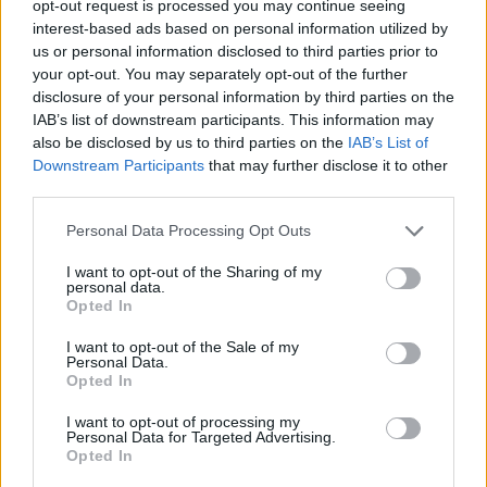
opt-out request is processed you may continue seeing
interest-based ads based on personal information utilized by
us or personal information disclosed to third parties prior to
Πιο δημοφιλή
your opt-out. You may separately opt-out of the further
disclosure of your personal information by third parties on the
1
Τουρισμός για Όλους 2026: Σήμερα ανοίγει
IAB’s list of downstream participants. This information may
η πλατφόρμα – Ποια ΑΦΜ προηγούνται
στις αιτήσεις
also be disclosed by us to third parties on the
IAB’s List of
Downstream Participants
that may further disclose it to other
2
Κυψέλη: Ο περίεργος ηλικιωμένος και το
third parties.
ταξίδι στην Αράχωβα – Όσα ισχυρίστηκε ο
26χρονος για τον θάνατο της Βρετανίδας
Please note that this website/app uses one or more Google
Personal Data Processing Opt Outs
3
services and may gather and store information including but
Μύκονος: Βίντεο με τους αστυνομικούς να
εντοπίζουν την τσάντα Hermès και το
not limited to your visit or usage behaviour. You may click to
I want to opt-out of the Sharing of my
Rolex όπου άρπαξε Έλληνας οδηγός από
personal data.
grant or deny consent to Google and its third-party tags to
Ουκρανό τουρίστα
Opted In
use your data for below specified purposes in below Google
4
consent section.
Η φωτιά στη Δυτική Αττική, από την
I want to opt-out of the Sale of my
κορυφή του Κιθαιρώνα – Το εντυπωσιακό
Personal Data.
timelapse βίντεο
Opted In
5
Μυστράς: «Φρούριο» το ξενοδοχείο που
I want to opt-out of processing my
έκρυβε τη σορό του 90χρονου ο γιος του –
Personal Data for Targeted Advertising.
«Είχαμε να τον δούμε πάνω από 3 χρόνια»
Opted In