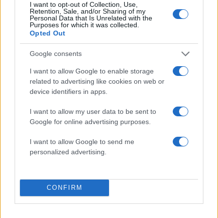
I want to opt-out of Collection, Use,
Retention, Sale, and/or Sharing of my
Πιο σχολιασμένα
Personal Data that Is Unrelated with the
Purposes for which it was collected.
Opted Out
Μητσοτάκης στην υπογραφή συμφωνίας
182
για την ηλεκτρική διασύνδεση Ελλάδας –
Google consents
Κύπρου: «Ισχυρή ψήφος εμπιστοσύνης» η
είσοδος της Meridiam στην GSI
I want to allow Google to enable storage
Το τελευταίο αντίο στον Γιάννη
134
related to advertising like cookies on web or
Βαρβιτσιώτη: «Ήταν φτιαγμένος από
device identifiers in apps.
εκείνο το σπάνιο μέταλλο μιας άλλης
εποχής», είπε ο Κυριάκος Μητσοτάκης
I want to allow my user data to be sent to
στον επικήδειο
Google for online advertising purposes.
Νέες απώλειες για την Καρυστιανού:
130
Παραιτήθηκαν Μουτσάτσου, Ιωαννίδου
I want to allow Google to send me
και Κοτσόργιος - «Αποχωρώ από μια
personalized advertising.
αυταπάτη»
Αυγερινός, Μουτσάτσου και ακόμη 20
66
πρώην στελέχη κατά Καρυστιανού: «Δεν
αποχωρήσαμε για καρέκλες», αιχμές για
CONFIRM
«συγκεντρωτικό μοντέλο»
Συνελήφθη στην Ψάθα αδερφός
63