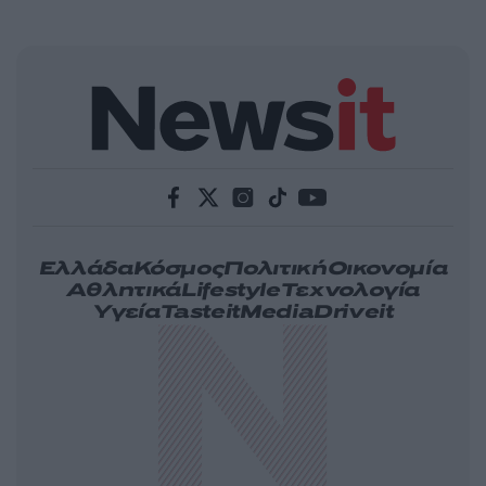
Ελλάδα
Κόσμος
Πολιτική
Οικονομία
Αθλητικά
Lifestyle
Τεχνολογία
Υγεία
Tasteit
Media
Driveit