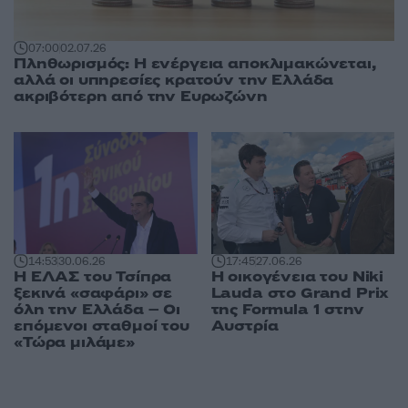
07:00
02.07.26
Πληθωρισμός: Η ενέργεια αποκλιμακώνεται,
αλλά οι υπηρεσίες κρατούν την Ελλάδα
ακριβότερη από την Ευρωζώνη
14:53
30.06.26
17:45
27.06.26
Η ΕΛΑΣ του Τσίπρα
Η οικογένεια του Niki
ξεκινά «σαφάρι» σε
Lauda στο Grand Prix
όλη την Ελλάδα – Οι
της Formula 1 στην
επόμενοι σταθμοί του
Αυστρία
«Τώρα μιλάμε»