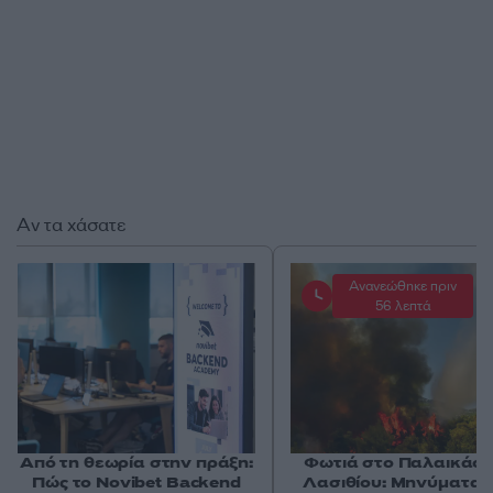
Αν τα χάσατε
Ανανεώθηκε πριν
56 λεπτά
Από τη θεωρία στην πράξη:
Φωτιά στο Παλαικάσ
Πώς το Novibet Backend
Λασιθίου: Μηνύματα 