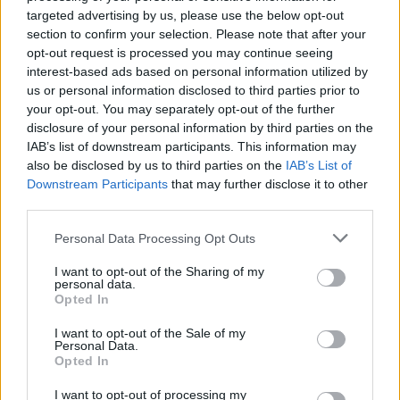
targeted advertising by us, please use the below opt-out
section to confirm your selection. Please note that after your
Πιο δημοφιλή
opt-out request is processed you may continue seeing
interest-based ads based on personal information utilized by
1
us or personal information disclosed to third parties prior to
Τουρισμός για Όλους 2026: Σήμερα ανοίγει
η πλατφόρμα – Ποια ΑΦΜ προηγούνται
your opt-out. You may separately opt-out of the further
στις αιτήσεις
disclosure of your personal information by third parties on the
IAB’s list of downstream participants. This information may
2
Κυψέλη: Ο περίεργος ηλικιωμένος και το
also be disclosed by us to third parties on the
IAB’s List of
ταξίδι στην Αράχωβα – Όσα ισχυρίστηκε ο
26χρονος για τον θάνατο της Βρετανίδας
Downstream Participants
that may further disclose it to other
third parties.
3
Η φωτιά στη Δυτική Αττική, από την
κορυφή του Κιθαιρώνα – Το εντυπωσιακό
Please note that this website/app uses one or more Google
Personal Data Processing Opt Outs
timelapse βίντεο
services and may gather and store information including but
4
Νέο κύμα ζέστης από το Σαββατοκύριακο
not limited to your visit or usage behaviour. You may click to
I want to opt-out of the Sharing of my
personal data.
με 40άρια - Πολύ υψηλός κίνδυνος
grant or deny consent to Google and its third-party tags to
Opted In
πυρκαγιάς σε Αττική, Εύβοια, Λέσβο και
use your data for below specified purposes in below Google
Χίο σήμερα
consent section.
I want to opt-out of the Sale of my
5
Μύκονος: Βίντεο με τους αστυνομικούς να
Personal Data.
εντοπίζουν την τσάντα Hermès και το
Opted In
Rolex όπου άρπαξε Έλληνας οδηγός από
Ουκρανό τουρίστα
I want to opt-out of processing my