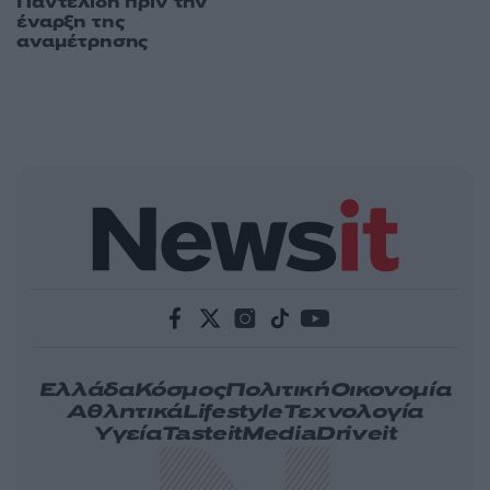
Παντελίδη πριν την
έναρξη της
αναμέτρησης
Ελλάδα
Κόσμος
Πολιτική
Οικονομία
Αθλητικά
Lifestyle
Τεχνολογία
Υγεία
Tasteit
Media
Driveit