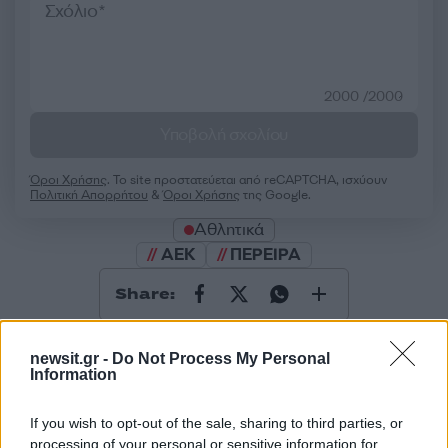
2000 /2000
Υποβολή σχολίου
Όροι Χρήσης
. Το site προστατεύεται από reCAPTCHA, ισχύουν
Πολιτική Απορρήτου
&
Όροι Χρήσης
της Google.
Αθλητικά
ΑΕΚ
ΠΕΡΕΙΡΑ
Share:
Ακολουθήστε το Νewsit.gr στο
Google News
και
newsit.gr -
Do Not Process My Personal
ενημερωθείτε πρώτοι για όλη την ειδησεογραφία και τα
Information
τελευταία νέα
της ημέρας
If you wish to opt-out of the sale, sharing to third parties, or
processing of your personal or sensitive information for