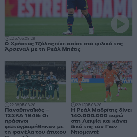
22:57
05.08.26
Ο Χρήστος Τζόλης είχε ασίστ στο φιλικό της
Άρσεναλ με τη Ρεάλ Μπέτις
22:38
05.08.26
22:12
05.08.26
Παναθηναϊκός –
Η Ρεάλ Μαδρίτης δίνει
ΤΣΣΚΑ 1948: Οι
140.000.000 ευρώ
πράσινοι
στη Λειψία και κάνει
φωτογραφήθηκαν με
δικό της τον Γιαν
τη φανέλα του άτυχου
Ντιομαντέ