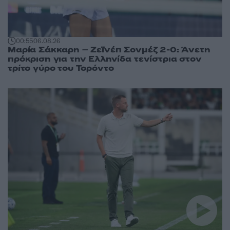
00:55
06.08.26
Μαρία Σάκκαρη – Ζεϊνέπ Σονμέζ 2-0: Άνετη
πρόκριση για την Ελληνίδα τενίστρια στον
τρίτο γύρο του Τορόντο