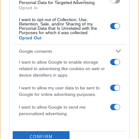
Personal Data for Targeted Advertising.
Opted In
Πιο σχολιασμένα
I want to opt-out of Collection, Use,
Retention, Sale, and/or Sharing of my
Personal Data that Is Unrelated with the
Μητσοτάκης στην υπογραφή συμφωνίας
Purposes for which it was collected.
178
για την ηλεκτρική διασύνδεση Ελλάδας –
Opted Out
Κύπρου: «Ισχυρή ψήφος εμπιστοσύνης» η
είσοδος της Meridiam στην GSI
Google consents
Το τελευταίο αντίο στον Γιάννη
134
I want to allow Google to enable storage
Βαρβιτσιώτη: «Ήταν φτιαγμένος από
εκείνο το σπάνιο μέταλλο μιας άλλης
related to advertising like cookies on web or
εποχής», είπε ο Κυριάκος Μητσοτάκης
device identifiers in apps.
στον επικήδειο
I want to allow my user data to be sent to
Νέες απώλειες για την Καρυστιανού:
130
Παραιτήθηκαν Μουτσάτσου, Ιωαννίδου
Google for online advertising purposes.
και Κοτσόργιος - «Αποχωρώ από μια
αυταπάτη»
I want to allow Google to send me
personalized advertising.
Αυγερινός, Μουτσάτσου και ακόμη 20
62
πρώην στελέχη κατά Καρυστιανού: «Δεν
αποχωρήσαμε για καρέκλες», αιχμές για
«συγκεντρωτικό μοντέλο»
CONFIRM