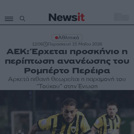
Μετάβαση
σε
o
27
περιεχόμενο
Αθλητικά
12:06
Παρασκευή 15 Μαΐου 2026
ΑΕΚ: Έρχεται προσκήνιο η
περίπτωση ανανέωσης του
Ρομπέρτο Περέιρα
Αρκετά πιθανή θεωρείται η παραμονή του
“Τούκου” στην Ένωση