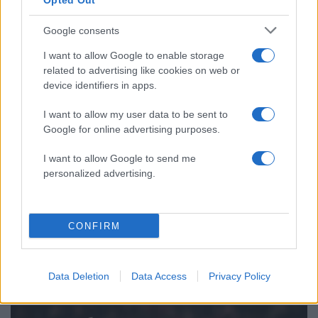
Opted Out
κίνημα σε φοβικό αρχηγικό κόμμα»
Google consents
Μεταφορές χρημάτων: Πότε μπορεί να
71
θεωρηθούν δωρεές και να επιβληθεί
φόρος – Τι ισχυεί για τις γονικές παροχές
I want to allow Google to enable storage
related to advertising like cookies on web or
Απίστευτο κι όμως αληθινό -
70
device identifiers in apps.
Aναστέλλονται τα τακτικά ραντεβού του
αγγειοχειρουργού του νοσοκομείου
I want to allow my user data to be sent to
Χανίων επειδή κλάπηκε το μηχανάκι του
γιατρού
Google for online advertising purposes.
Σούπερ μάρκετ: Νέες μειώσεις τιμών –
60
I want to allow Google to send me
916 προϊόντα στην εθνική πρωτοβουλία,
personalized advertising.
ανάμεσά τους 130 σχολικά
CONFIRM
Αθλητικά:
Data Deletion
Data Access
Privacy Policy
Περισσότερα άρθρα