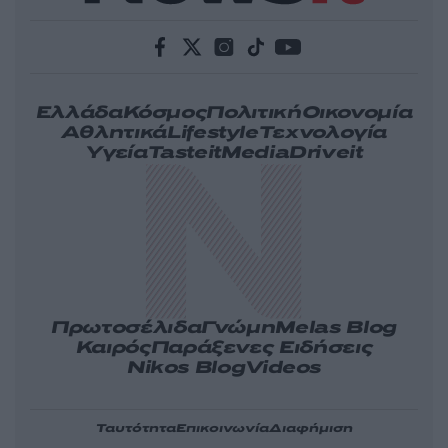
Ελλάδα
Κόσμος
Πολιτική
Οικονομία
Αθλητικά
Lifestyle
Τεχνολογία
Υγεία
Tasteit
Media
Driveit
Πρωτοσέλιδα
Γνώμη
Melas Blog
Καιρός
Παράξενες Ειδήσεις
Nikos Blog
Videos
Ταυτότητα
Επικοινωνία
Διαφήμιση