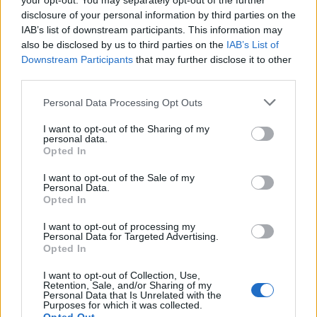
your opt-out. You may separately opt-out of the further
νεκρό πατέρα του σε καταψύκτη – Η
disclosure of your personal information by third parties on the
αγάπη στους γονείς και η διαφωνία με την
IAB’s list of downstream participants. This information may
αδερφή του
also be disclosed by us to third parties on the
IAB’s List of
4
Ανησυχία από το ξέσπασμα του ιού του
Downstream Participants
that may further disclose it to other
Δυτικού Νείλου με κρούσματα στην Αττική
third parties.
- «Καμπανάκι» από τον Ιατρικό Σύλλογο
Αθηνών για την προστασία της δημόσιας
Please note that this website/app uses one or more Google
Personal Data Processing Opt Outs
υγείας
services and may gather and store information including but
5
Πέθανε ο Γουίλιαμ Όρμπιτ, παραγωγός του
not limited to your visit or usage behaviour. You may click to
I want to opt-out of the Sharing of my
εμβληματικού άλμπουμ της Μαντόνα «Ray
personal data.
grant or deny consent to Google and its third-party tags to
of Light»
Opted In
use your data for below specified purposes in below Google
consent section.
I want to opt-out of the Sale of my
Personal Data.
Πιο σχολιασμένα
Opted In
I want to opt-out of processing my
Marfin: Η 46χρονη πήρε προθεσμία για
101
Personal Data for Targeted Advertising.
να απολογηθεί την Τρίτη – «Είναι αθώα,
Opted In
συμμετείχε στη διαδήλωση όπως και
100.000 άτομα»
I want to opt-out of Collection, Use,
Retention, Sale, and/or Sharing of my
Βγήκαν ξανά τα μαχαίρια στην Ελπίδα
94
Personal Data that Is Unrelated with the
για τη Δημοκρατία: «Καρυστιανού,
Purposes for which it was collected.
Γρατσία και Γαλανός μετέτρεψαν το