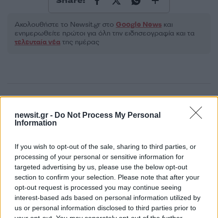
Share:
Ακολουθήστε το Νewsit.gr στο
Google News
και
ενημερωθείτε πρώτοι για όλη την ειδησεογραφία και τα
τελευταία νέα
της ημέρας
Πιο δημοφιλή
newsit.gr -
Do Not Process My Personal
Information
1
Σοκαριστική υπόθεση στην Κρήτη:
Τουρίστας ρωτούσε πόσο να πληρώσει για
να ασελγήσει σε 10χρονο κορίτσι - Το παιδί
If you wish to opt-out of the sale, sharing to third parties, or
καθόταν αμέριμνο σε αυλή επιχείρησης
processing of your personal or sensitive information for
2
Δεν ήταν μόνο η ταχύτητα που οδήγησε
targeted advertising by us, please use the below opt-out
στο τροχαίο στις Σέρρες με νεκρούς μητέρα
section to confirm your selection. Please note that after your
και γιο - «Ίσως κάτι απέσπασε την προσοχή
opt-out request is processed you may continue seeing
του οδηγού» λέει πραγματογνώμονας
interest-based ads based on personal information utilized by
3
Μυστράς: Αλλαγή στην υπερασπιστική
us or personal information disclosed to third parties prior to
γραμμή του 55χρονου που έκρυψε τον