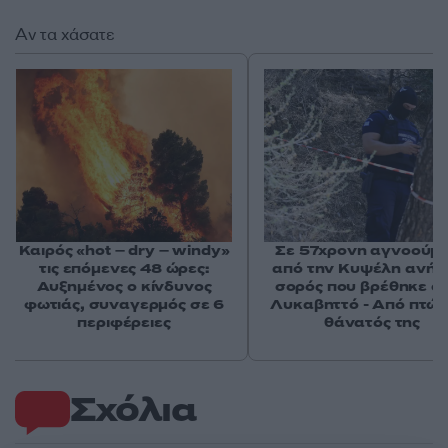
Αν τα χάσατε
Καιρός «hot – dry – windy»
Σε 57χρονη αγνοούμ
τις επόμενες 48 ώρες:
από την Κυψέλη ανήκε
Αυξημένος ο κίνδυνος
σορός που βρέθηκε σ
φωτιάς, συναγερμός σε 6
Λυκαβηττό - Από πτώσ
περιφέρειες
θάνατός της
Σχόλια