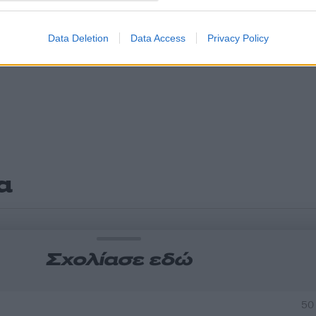
Data Deletion
Data Access
Privacy Policy
α
Σχολίασε εδώ
50