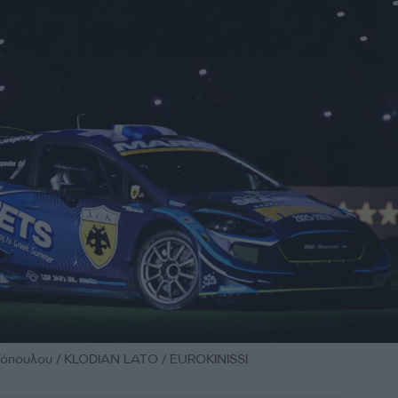
λιόπουλου / KLODIAN LATO / EUROKINISSI