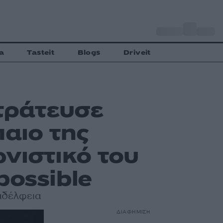
o
Αθήνα
35
C
a
Tasteit
Blogs
Driveit
τράτευσε
παιο της
νιστικό του
possible
λαδέλφεια
ΔΙΑΦΗΜΙΣΗ