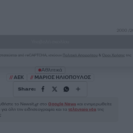
2000 /
Υποβολή σχολίου
ροστατεύεται από reCAPTCHA, ισχύουν
Πολιτική Απορρήτου
&
Όροι Χρήσης
της
Αθλητικά
ΑΕΚ
ΜΑΡΙΟΣ ΗΛΙΟΠΟΥΛΟΣ
Share:
θήστε το Νewsit.gr στο
Google News
και ενημερωθείτε
 για όλη την ειδησεογραφία και τα
τελευταία νέα
της
ς