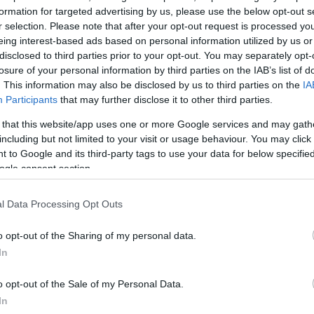
formation for targeted advertising by us, please use the below opt-out s
r selection. Please note that after your opt-out request is processed y
eing interest-based ads based on personal information utilized by us or
disclosed to third parties prior to your opt-out. You may separately opt-
losure of your personal information by third parties on the IAB’s list of
. This information may also be disclosed by us to third parties on the
IA
Participants
that may further disclose it to other third parties.
 that this website/app uses one or more Google services and may gath
including but not limited to your visit or usage behaviour. You may click 
ρα, ο Μάριος Ηλιόπουλος εμφανίστηκε στο γήπεδο μ
 to Google and its third-party tags to use your data for below specifi
ogle consent section.
τικό του αυτοκίνητο, έχοντας μαζί του την κούπα το
l Data Processing Opt Outs
o opt-out of the Sharing of my personal data.
In
o opt-out of the Sale of my Personal Data.
In