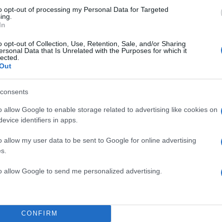
to opt-out of processing my Personal Data for Targeted
ing.
In
o opt-out of Collection, Use, Retention, Sale, and/or Sharing
ersonal Data that Is Unrelated with the Purposes for which it
lected.
Out
consents
o allow Google to enable storage related to advertising like cookies on
evice identifiers in apps.
της ΑΕΚ αποθεώθηκε από τους φίλους της ομάδας,
o allow my user data to be sent to Google for online advertising
τελικά στο σημείο της απονομής μέσα σε πανηγυρική
s.
to allow Google to send me personalized advertising.
ΔΙΑΦΗΜΙΣΗ
CONFIRM