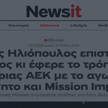
Οικονομία
Αθλητικά
Lifestyle
Medi
Αθλητικά
23:50
Κυριακή 17 Μαΐου 2026
ς Ηλιόπουλος επισ
ς κι έφερε το τρό
ιας ΑΕΚ με το αγω
ητο και Mission Im
ηνικό Mission Impossible στήθηκε στη Νέα Φι