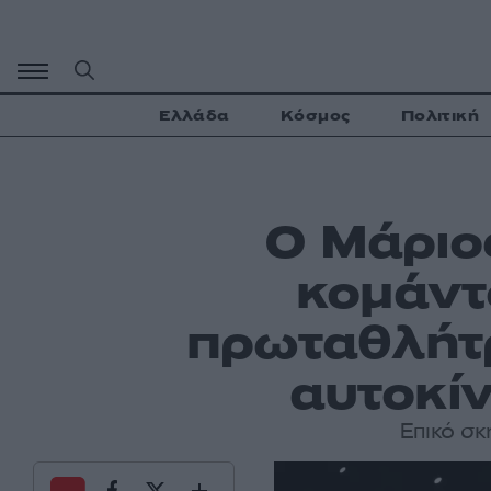
Μετάβαση
σε
περιεχόμενο
Ελλάδα
Κόσμος
Πολιτική
Ο Μάριο
κομάντο
πρωταθλήτρ
αυτοκίν
Επικό σκ