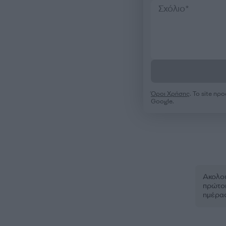
Όροι Χρήσης
. Το site π
Google.
Ακολου
πρώτοι
ημέρα