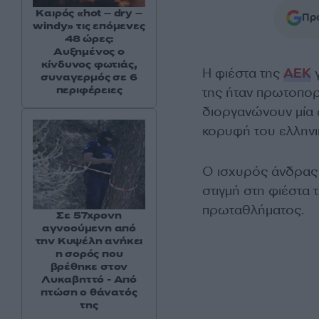
Καιρός «hot – dry –
Προ
windy» τις επόμενες
48 ώρες:
Αυξημένος ο
κίνδυνος φωτιάς,
Η φιέστα της
ΑΕΚ
γ
συναγερμός σε 6
περιφέρειες
της ήταν πρωτοπορ
διοργανώνουν μία 
κορυφή του ελλην
Ο ισχυρός άνδρας 
στιγμή στη φιέστα 
πρωταθλήματος.
Σε 57χρονη
αγνοούμενη από
την Κυψέλη ανήκει
η σορός που
βρέθηκε στον
Λυκαβηττό - Από
πτώση ο θάνατός
της