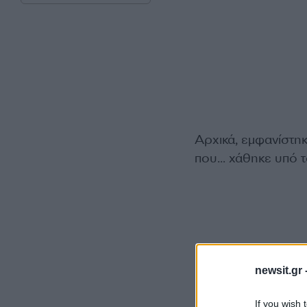
Αρχικά, εμφανίστη
που… χάθηκε υπό τ
newsit.gr 
If you wish 