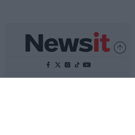
Ελλάδα
Κόσμος
Πολιτική
Οικονομία
Αθλητικά
Lifestyle
Τεχνολογία
Υγεία
Tasteit
Media
Driveit