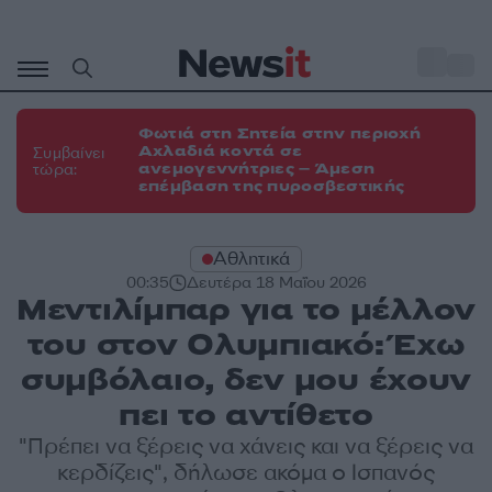
Μετάβαση
σε
o
29
περιεχόμενο
Φωτιά στη Σητεία στην περιοχή
Αχλαδιά κοντά σε
Συμβαίνει
ανεμογεννήτριες – Άμεση
τώρα:
επέμβαση της πυροσβεστικής
Αθλητικά
00:35
Δευτέρα 18 Μαΐου 2026
Μεντιλίμπαρ για το μέλλον
του στον Ολυμπιακό: Έχω
συμβόλαιο, δεν μου έχουν
πει το αντίθετο
"Πρέπει να ξέρεις να χάνεις και να ξέρεις να
κερδίζεις", δήλωσε ακόμα ο Ισπανός