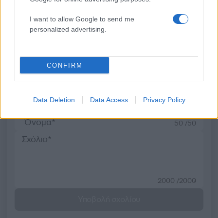
δημόσιας υγείας
επιχείρησης
I want to allow Google to send me
personalized advertising.
Σχόλια
CONFIRM
Σχολίασε εδώ
Data Deletion
Data Access
Privacy Policy
50 /50
2000 /2000
Υποβολή σχολίου