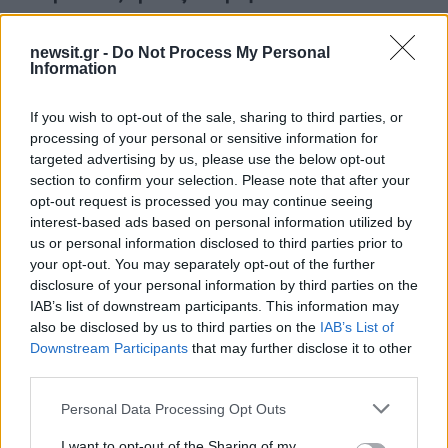
μικρές πινελιές στο ρόστερ;
newsit.gr -
Do Not Process My Personal
Information
«Δεν μπορείς να τα ξέρεις όλα πρώτα. Πρέπει να
κάνετε υπομονή… Θέλω να συγχαρώ την ΑΕΚ
If you wish to opt-out of the sale, sharing to third parties, or
που πήρε το πρωτάθλημα με την αξία της. Πρέπει
processing of your personal or sensitive information for
στο ποδόσφαιρο να ξέρουμε να χάνουμε και να
targeted advertising by us, please use the below opt-out
section to confirm your selection. Please note that after your
κερδίζουμε. Δεν ξέρω γιατί τραγουδούσαν οι
opt-out request is processed you may continue seeing
οπαδοί της το όνομά του. Πρέπει να ξέρεις να
interest-based ads based on personal information utilized by
χάνεις και να ξέρεις να κερδίζεις».
us or personal information disclosed to third parties prior to
your opt-out. You may separately opt-out of the further
ΔΙΑΦΗΜΙΣΗ
disclosure of your personal information by third parties on the
IAB’s list of downstream participants. This information may
also be disclosed by us to third parties on the
IAB’s List of
Downstream Participants
that may further disclose it to other
third parties.
Please note that this website/app uses one or more Google
Personal Data Processing Opt Outs
services and may gather and store information including but
not limited to your visit or usage behaviour. You may click to
I want to opt-out of the Sharing of my