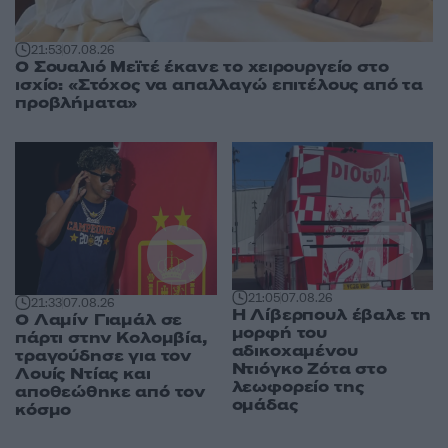
21:53
07.08.26
Ο Σουαλιό Μεϊτέ έκανε το χειρουργείο στο
ισχίο: «Στόχος να απαλλαγώ επιτέλους από τα
προβλήματα»
21:05
07.08.26
21:33
07.08.26
Η Λίβερπουλ έβαλε τη
Ο Λαμίν Γιαμάλ σε
μορφή του
πάρτι στην Κολομβία,
αδικοχαμένου
τραγούδησε για τον
Ντιόγκο Ζότα στο
Λουίς Ντίας και
λεωφορείο της
αποθεώθηκε από τον
ομάδας
κόσμο