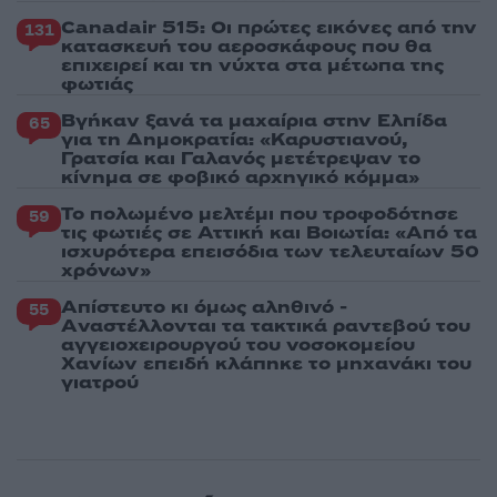
Canadair 515: Οι πρώτες εικόνες από την
131
κατασκευή του αεροσκάφους που θα
επιχειρεί και τη νύχτα στα μέτωπα της
φωτιάς
Βγήκαν ξανά τα μαχαίρια στην Ελπίδα
65
για τη Δημοκρατία: «Καρυστιανού,
Γρατσία και Γαλανός μετέτρεψαν το
κίνημα σε φοβικό αρχηγικό κόμμα»
Το πολωμένο μελτέμι που τροφοδότησε
59
τις φωτιές σε Αττική και Βοιωτία: «Από τα
ισχυρότερα επεισόδια των τελευταίων 50
χρόνων»
Απίστευτο κι όμως αληθινό -
55
Aναστέλλονται τα τακτικά ραντεβού του
αγγειοχειρουργού του νοσοκομείου
Χανίων επειδή κλάπηκε το μηχανάκι του
γιατρού