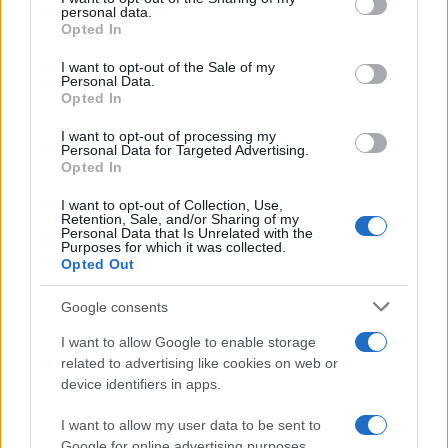
personal data.
grant or deny consent to Google and its third-party tags to
Opted In
use your data for below specified purposes in below Google
consent section.
I want to opt-out of the Sale of my
Personal Data.
Opted In
Αν τα χάσατε
I want to opt-out of processing my
Personal Data for Targeted Advertising.
Opted In
I want to opt-out of Collection, Use,
Retention, Sale, and/or Sharing of my
Personal Data that Is Unrelated with the
Purposes for which it was collected.
Opted Out
Google consents
I want to allow Google to enable storage
Ανησυχία από το ξέσπασμα
Σοκαριστική υπόθεση 
related to advertising like cookies on web or
του ιού του Δυτικού Νείλου
Κρήτη: Τουρίστας ρωτ
με κρούσματα στην Αττική
πόσο να πληρώσει για
device identifiers in apps.
- «Καμπανάκι» από τον
ασελγήσει σε 10χρο
Ιατρικό Σύλλογο Αθηνών
κορίτσι - Το παιδί καθ
I want to allow my user data to be sent to
για την προστασία της
αμέριμνο σε αυλή
Google for online advertising purposes.