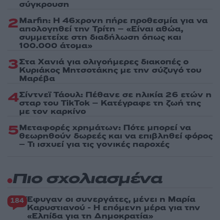
σύγκρουση
2
Marfin: Η 46χρονη πήρε προθεσμία για να
απολογηθεί την Τρίτη – «Είναι αθώα,
συμμετείχε στη διαδήλωση όπως και
100.000 άτομα»
3
Στα Χανιά για ολιγοήμερες διακοπές ο
Κυριάκος Μητσοτάκης με την σύζυγό του
Μαρέβα
4
Σίντνεϊ Τάουλ: Πέθανε σε ηλικία 26 ετών η
σταρ του TikTok – Kατέγραφε τη ζωή της
με τον καρκίνο
5
Μεταφορές χρημάτων: Πότε μπορεί να
θεωρηθούν δωρεές και να επιβληθεί φόρος
– Τι ισχυεί για τις γονικές παροχές
Πιο σχολιασμένα
Έφυγαν οι συνεργάτες, μένει η Μαρία
184
Καρυστιανού - Η επόμενη μέρα για την
«Ελπίδα για τη Δημοκρατία»