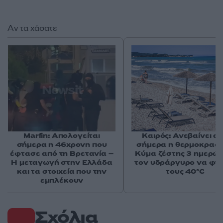
Αν τα χάσατε
Marfin: Απολογείται
Καιρός: Ανεβαίνει α
σήμερα η 46χρονη που
σήμερα η θερμοκρασί
έφτασε από τη Βρετανία –
Κύμα ζέστης 3 ημερών
Η μεταγωγή στην Ελλάδα
τον υδράργυρο να φτά
και τα στοιχεία που την
τους 40°C
εμπλέκουν
Σχόλια