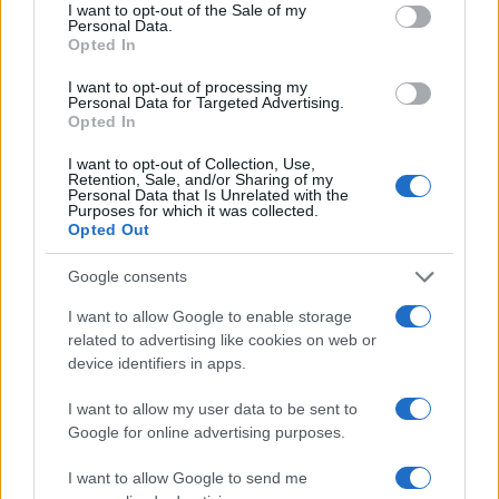
consent section.
επιχειρεί και τη νύχτα στα μέτωπα της
I want to opt-out of the Sale of my
φωτιάς
Personal Data.
Opted In
Αυγερινός, Μουτσάτσου και ακόμη 20
85
πρώην στελέχη κατά Καρυστιανού: «Δεν
I want to opt-out of processing my
αποχωρήσαμε για καρέκλες», αιχμές για
Personal Data for Targeted Advertising.
«συγκεντρωτικό μοντέλο»
Opted In
Κρανίου τόπος το Πόρτο Γερμενό μετά το
51
I want to opt-out of Collection, Use,
καταστροφικό πέρασμα της φωτιάς –
Retention, Sale, and/or Sharing of my
Ξεκίνησε η αυτοψία στα καμένα σπίτια
Personal Data that Is Unrelated with the
Purposes for which it was collected.
Opted Out
Οδηγός στη Μύκονο άρπαξε τσάντα
47
Hermès και Rolex αξίας 75.000 ευρώ από
Ουκρανό τουρίστα
Google consents
I want to allow Google to enable storage
related to advertising like cookies on web or
device identifiers in apps.
Αθλητικά:
I want to allow my user data to be sent to
Περισσότερα άρθρα
Google for online advertising purposes.
I want to allow Google to send me