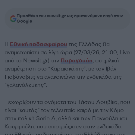
Προσθήκη του newsit.gr ως προτεινόμενη πηγή στην
Google
Η
Εθνική ποδοσφαίρου
της Ελλάδας θα
αντιμετωπίσει σε λίγη ώρα (27/03/26, 21:00, Live
από το Newsit.gr) την
Παραγουάη
, σε φιλική
αναμέτρηση στο “Καραϊσκάκης”, με τον Ιβάν
Γιοβάνοβιτς να ανακοινώνει την ενδεκάδα της
“γαλανόλευκης”.
Ξεχωρίζουν τα ονόματα του Τάσου Δουβίκα, που
είναι “καυτός” τον τελευταίο καιρό με την Κόμο
στην ιταλική Serie A, αλλά και των Γιαννούλη και
Κουρμπέλη, που επιστρέφουν στην ενδεκάδα
της Εθνικής ποδοσφαίρου της Ελλάδας για τον