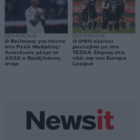
21:46
06.08.26
21:30
06.08.26
Ο Βινίσιους για πάντα
Ο ΟΦΗ κλείνει
στη Ρεάλ Μαδρίτης:
ραντεβού με την
Ανανέωσε μέχρι το
ΤΣΣΚΑ Σόφιας στα
2032 ο Βραζιλιάνος
πλέι οφ του Europa
σταρ
League