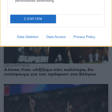
personalized advertising.
CONFIRM
Data Deletion
Data Access
Privacy Policy
00:04
07.08.26
Αλέσιο Λίσι: «Αξίζαμε κάτι καλύτερο, θα
παλέψουμε για την πρόκριση στο Βέλγιο»