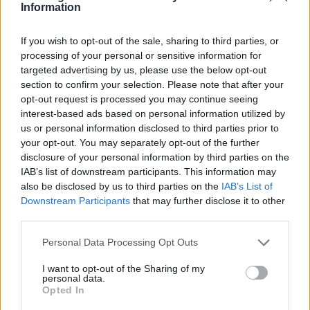
φωνή της μεταπολίτευσης
Information
3
Ο Κώστας Σαμαράς δημοσίευσε μία παιδική
φωτογραφία για την επέτειο θανάτου της
If you wish to opt-out of the sale, sharing to third parties, or
αδελφής του, Λένας
processing of your personal or sensitive information for
targeted advertising by us, please use the below opt-out
4
Ποιος είναι ο ελληνοκύπριος Sir Ντέμης
section to confirm your selection. Please note that after your
Χασάμπης: Από το σκάκι, στο Νόμπελ
Χημείας και στο «τιμόνι» της AI της Google
opt-out request is processed you may continue seeing
interest-based ads based on personal information utilized by
5
Το πολωμένο μελτέμι που τροφοδότησε τις
us or personal information disclosed to third parties prior to
φωτιές σε Αττική και Βοιωτία: «Από τα
your opt-out. You may separately opt-out of the further
ισχυρότερα επεισόδια των τελευταίων 50
χρόνων»
disclosure of your personal information by third parties on the
IAB’s list of downstream participants. This information may
also be disclosed by us to third parties on the
IAB’s List of
Downstream Participants
that may further disclose it to other
Πιο σχολιασμένα
third parties.
Μητσοτάκης στην υπογραφή συμφωνίας
198
Please note that this website/app uses one or more Google
Personal Data Processing Opt Outs
για την ηλεκτρική διασύνδεση Ελλάδας –
services and may gather and store information including but
Κύπρου: «Ισχυρή ψήφος εμπιστοσύνης» η
είσοδος της Meridiam στην GSI
not limited to your visit or usage behaviour. You may click to
I want to opt-out of the Sharing of my
personal data.
grant or deny consent to Google and its third-party tags to
Opted In
Canadair 515: Οι πρώτες εικόνες από την
127
use your data for below specified purposes in below Google
κατασκευή του αεροσκάφους που θα