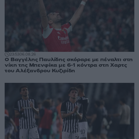
23:53
06.08.26
Ο Βαγγέλης Παυλίδης σκόραρε με πέναλτι στη
νίκη της Μπενφίκα με 6-1 κόντρα στη Χαρτς
του Αλέξανδρου Κυζιρίδη