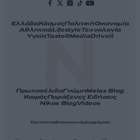
Ελλάδα
Κόσμος
Πολιτική
Οικονομία
Αθλητικά
Lifestyle
Τεχνολογία
Υγεία
Tasteit
Media
Driveit
Πρωτοσέλιδα
Γνώμη
Melas Blog
Καιρός
Παράξενες Ειδήσεις
Nikos Blog
Videos
Ταυτότητα
Επικοινωνία
Διαφήμιση