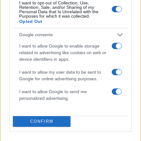
Βγήκαν ξανά τα μαχαίρια στην Ελπίδα
96
I want to opt-out of Collection, Use,
για τη Δημοκρατία: «Καρυστιανού,
Retention, Sale, and/or Sharing of my
Γρατσία και Γαλανός μετέτρεψαν το
Personal Data that Is Unrelated with the
Purposes for which it was collected.
κίνημα σε φοβικό αρχηγικό κόμμα»
Opted Out
Απίστευτο κι όμως αληθινό -
87
Aναστέλλονται τα τακτικά ραντεβού του
Google consents
αγγειοχειρουργού του νοσοκομείου
Χανίων επειδή κλάπηκε το μηχανάκι του
I want to allow Google to enable storage
γιατρού
related to advertising like cookies on web or
Στην Κρήτη ο Κυριάκος Μητσοτάκης,
device identifiers in apps.
85
συνεχίζει τις ολιγοήμερες διακοπές του –
Πού βρέθηκε το Σάββατο
I want to allow my user data to be sent to
Google for online advertising purposes.
ΕΛΑΣ: Ο Αλέξης Δέδες ο πρώτος
73
υποψήφιος βουλευτής του κόμματος –
Από τα διοικητικά της ΑΕΚ στην πολιτική
I want to allow Google to send me
σκηνή
personalized advertising.
Σούπερ μάρκετ: Νέες μειώσεις τιμών –
73
916 προϊόντα στην εθνική πρωτοβουλία,
ανάμεσά τους 130 σχολικά
CONFIRM