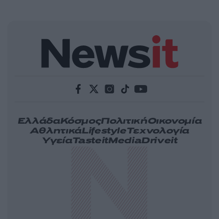
Ελλάδα
Κόσμος
Πολιτική
Οικονομία
Αθλητικά
Lifestyle
Τεχνολογία
Υγεία
Tasteit
Media
Driveit