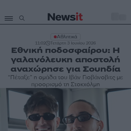
Μετάβαση
σε
o
32
περιεχόμενο
Αθλητικά
11:02
Τετάρτη 3 Ιουνίου 2026
Εθνική ποδοσφαίρου: Η
γαλανόλευκη αποστολή
αναχώρησε για Σουηδία
“Πέταξε” η ομάδα του Ιβάν Γιοβάνοβιτς με
προορισμό τη Στοκχόλμη