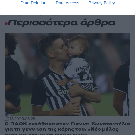
Data Deletion
Data Access
Privacy Policy
Αθλητικά:
Περισσότερα άρθρα
13:29
09.08.26
Ο ΠΑΟΚ ευχήθηκε στον Γιάννη Κωνσταντέλια
για τη γέννηση της κόρης του: «Νέο μέλος
στην ασπρόμαυρη οικογένεια»