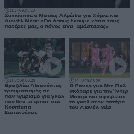
11:24
09.08.26
Συγκίνησε ο Ματίας Αλμέιδα για Χόρχε και
Λιονέλ Μέσι: «Για όσους έχουμε χάσει τους
πατέρες μας, ο πόνος είναι αβάσταχος»
11:00
09.08.26
10:42
09.08.26
Βραζιλία: Αδιανόητος
Ο Ροντρίγκο Ντε Πολ
τραυματισμός σε
σκόραρε για την Ίντερ
πανηγυρισμό για γκολ
Μαϊάμι και αφιέρωσε
που δεν μέτρησε στο
το γκολ στον πατέρα
Κοριτίμπα –
του Λιονέλ Μέσι
Σαπεκοένσε