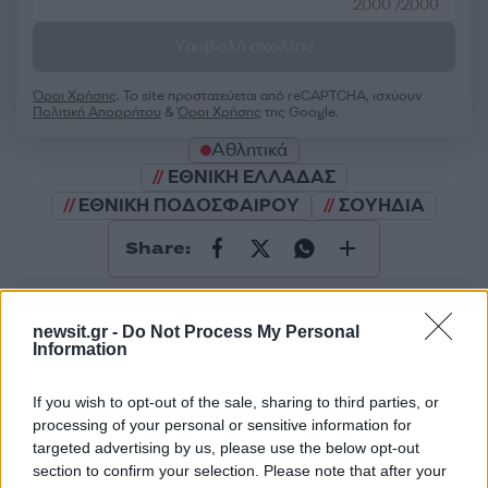
2000 /2000
Υποβολή σχολίου
Όροι Χρήσης
. Το site προστατεύεται από reCAPTCHA, ισχύουν
Πολιτική Απορρήτου
&
Όροι Χρήσης
της Google.
Αθλητικά
ΕΘΝΙΚΗ ΕΛΛΑΔΑΣ
ΕΘΝΙΚΗ ΠΟΔΟΣΦΑΙΡΟΥ
ΣΟΥΗΔΙΑ
Share:
Ακολουθήστε το Νewsit.gr στο
Google News
και
ενημερωθείτε πρώτοι για όλη την ειδησεογραφία και τα
newsit.gr -
Do Not Process My Personal
τελευταία νέα
της ημέρας
Information
If you wish to opt-out of the sale, sharing to third parties, or
processing of your personal or sensitive information for
targeted advertising by us, please use the below opt-out
section to confirm your selection. Please note that after your
Πιο δημοφιλή