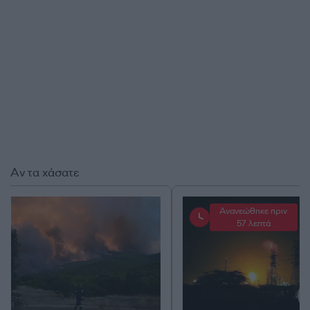
Αν τα χάσατε
Ανανεώθηκε πριν
57 λεπτά