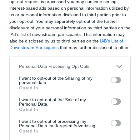
opt-out request is processed you may continue seeing
interest-based ads based on personal information utilized by
1
Κωνσταντίνος Αργυρός και Αλεξάνδρα
us or personal information disclosed to third parties prior to
Νίκα κάνουν διακοπές με πολυτελές γιοτ
your opt-out. You may separately opt-out of the further
με τα δύο παιδιά τους
disclosure of your personal information by third parties on the
2
Η Άννα Βίσση ξετρελάθηκε με μπάντα που
IAB’s list of downstream participants. This information may
έπαιζε Τσιτσάνη στο Φισκάρδο και τους
also be disclosed by us to third parties on the
IAB’s List of
πρότεινε συνεργασία
Downstream Participants
that may further disclose it to other
3
Θρήνος για τον Λιονέλ Μέσι – Πέθανε ο
third parties.
πατέρας του, Χόρχε
Please note that this website/app uses one or more Google
Personal Data Processing Opt Outs
4
Ελίζαμπεθ Ελέτσι και Νεκτάριος Λεμονίδης
services and may gather and store information including but
πήγαν στον Άγιο Νεκτάριο Βούλας για να
not limited to your visit or usage behaviour. You may click to
I want to opt-out of the Sharing of my
πάρουν την ευχή για τον γιο τους
personal data.
grant or deny consent to Google and its third-party tags to
Opted In
5
Ηφαίστειο Σαντορίνης: Ένας 15χρονος που
use your data for below specified purposes in below Google
δεν πρόλαβε να ξεφύγει από το τσουνάμι
consent section.
I want to opt-out of the Sale of my
μπορεί να αλλάξει τη χρονολογία της
Personal Data.
προϊστορικής έκρηξης
Opted In
I want to opt-out of processing my
Personal Data for Targeted Advertising.
Πιο σχολιασμένα
Opted In