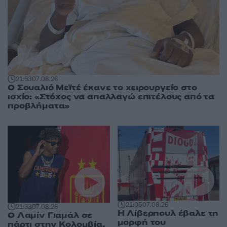
21:53
07.08.26
Ο Σουαλιό Μεϊτέ έκανε το χειρουργείο στο
ισχίο: «Στόχος να απαλλαγώ επιτέλους από τα
προβλήματα»
21:05
07.08.26
21:33
07.08.26
Η Λίβερπουλ έβαλε τη
Ο Λαμίν Γιαμάλ σε
μορφή του
πάρτι στην Κολομβία,