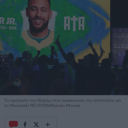
Το πρόσωπο του Νεϊμάρ στην ανακοίνωση της αποστολής για
το Μουντιάλ/ REUTERS/Ricardo Moraes