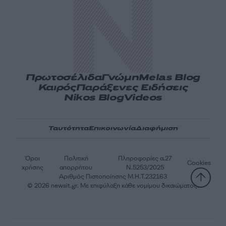
Πρωτοσέλιδα
Γνώμη
Melas Blog
Καιρός
Παράξενες Ειδήσεις
Nikos Blog
Videos
Ταυτότητα
Επικοινωνία
Διαφήμιση
Όροι
Πολιτική
Πληροφορίες α.27
Cookies
χρήσης
απορρήτου
Ν.5253/2025
Αριθμός Πιστοποίησης Μ.Η.Τ.232163
© 2026 newsit.gr. Με επιφύλαξη κάθε νομίμου δικαιώματος.