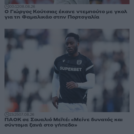
00:12
08.08.26
Ο Γιώργος Κούτσιας έκανε ντεμπούτο με γκολ
για τη Φαμαλικάο στην Πορτογαλία
23:25
07.08.26
ΠΑΟΚ σε Σουαλιό Μεϊτέ: «Μείνε δυνατός και
σύντομα ξανά στο γήπεδο»