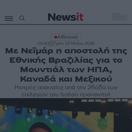
Μετάβαση
σε
o
28
περιεχόμενο
Αθλητικά
00:40
Τρίτη 19 Μαΐου 2026
Με Νεϊμάρ η αποστολή της
Εθνικής Βραζιλίας για το
Μουντιάλ των ΗΠΑ,
Καναδά και Μεξικού
Ηχηρές απουσίες από την 26άδα των
επιλογών του Ιταλού προπονητή