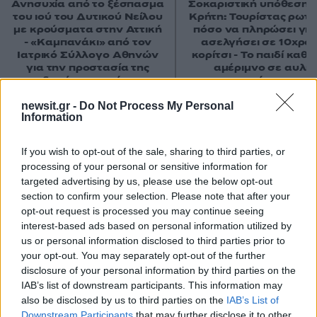
Ανησυχία από το ξέσπασμα
Σοκαριστική υπόθεση 
του ιού του Δυτικού Νείλου
Κρήτη: Τουρίστας ρωτ
με κρούσματα στην Αττική
πόσο να πληρώσει για
- «Καμπανάκι» από τον
ασελγήσει σε 10χρο
Ιατρικό Σύλλογο Αθηνών
κορίτσι - Το παιδί καθ
για την προστασία της
αμέριμνο σε αυλή
δημόσιας υγείας
επιχείρησης
newsit.gr -
Do Not Process My Personal
Information
Σχόλια
If you wish to opt-out of the sale, sharing to third parties, or
processing of your personal or sensitive information for
targeted advertising by us, please use the below opt-out
section to confirm your selection. Please note that after your
Σχολίασε εδώ
opt-out request is processed you may continue seeing
interest-based ads based on personal information utilized by
us or personal information disclosed to third parties prior to
50 /50
your opt-out. You may separately opt-out of the further
disclosure of your personal information by third parties on the
IAB’s list of downstream participants. This information may
also be disclosed by us to third parties on the
IAB’s List of
Downstream Participants
that may further disclose it to other