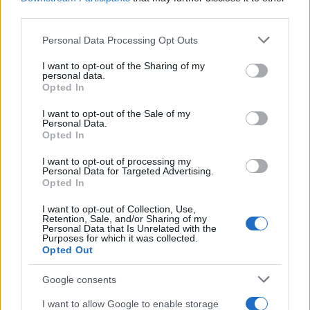
third parties.
2000 /2000
Please note that this website/app uses one or more Google
Personal Data Processing Opt Outs
Υποβολή σχολίου
services and may gather and store information including but
not limited to your visit or usage behaviour. You may click to
I want to opt-out of the Sharing of my
personal data.
Όροι Χρήσης
. Το site προστατεύεται από reCAPTCHA, ισχύουν
grant or deny consent to Google and its third-party tags to
Opted In
Πολιτική Απορρήτου
&
Όροι Χρήσης
της Google.
use your data for below specified purposes in below Google
consent section.
Αθλητικά
I want to opt-out of the Sale of my
Personal Data.
ΑΝΤΣΕΛΟΤΙ
ΕΘΝΙΚΗ ΒΡΑΖΙΛΙΑΣ
Opted In
ΜΟΥΝΤΙΑΛ
ΝΕΪΜΑΡ ΤΖΟΥΝΙΟΡ
I want to opt-out of processing my
Personal Data for Targeted Advertising.
Share:
Opted In
Ακολουθήστε το Νewsit.gr στο
Google News
και
I want to opt-out of Collection, Use,
Retention, Sale, and/or Sharing of my
ενημερωθείτε πρώτοι για όλη την ειδησεογραφία και τα
Personal Data that Is Unrelated with the
τελευταία νέα
της ημέρας
Purposes for which it was collected.
Opted Out
Google consents
I want to allow Google to enable storage