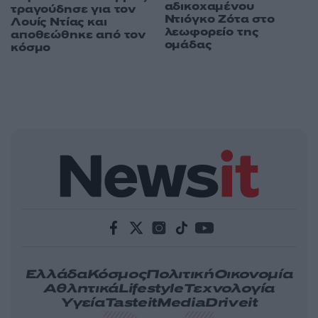
αδικοχαμένου
τραγούδησε για τον
Ντιόγκο Ζότα στο
Λουίς Ντίας και
λεωφορείο της
αποθεώθηκε από τον
ομάδας
κόσμο
Ελλάδα
Κόσμος
Πολιτική
Οικονομία
Αθλητικά
Lifestyle
Τεχνολογία
Υγεία
Tasteit
Media
Driveit