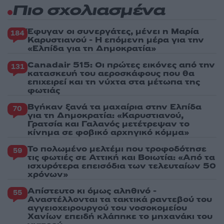
Πιο σχολιασμένα
Έφυγαν οι συνεργάτες, μένει η Μαρία
184
Καρυστιανού - Η επόμενη μέρα για την
«Ελπίδα για τη Δημοκρατία»
Canadair 515: Οι πρώτες εικόνες από την
131
κατασκευή του αεροσκάφους που θα
επιχειρεί και τη νύχτα στα μέτωπα της
φωτιάς
Βγήκαν ξανά τα μαχαίρια στην Ελπίδα
70
για τη Δημοκρατία: «Καρυστιανού,
Γρατσία και Γαλανός μετέτρεψαν το
κίνημα σε φοβικό αρχηγικό κόμμα»
Το πολωμένο μελτέμι που τροφοδότησε
59
τις φωτιές σε Αττική και Βοιωτία: «Από τα
ισχυρότερα επεισόδια των τελευταίων 50
χρόνων»
Απίστευτο κι όμως αληθινό -
55
Aναστέλλονται τα τακτικά ραντεβού του
αγγειοχειρουργού του νοσοκομείου
Χανίων επειδή κλάπηκε το μηχανάκι του