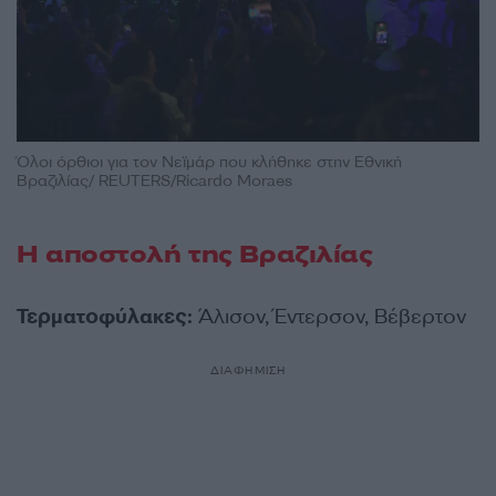
Όλοι όρθιοι για τον Νεϊμάρ που κλήθηκε στην Εθνική
Βραζιλίας/ REUTERS/Ricardo Moraes
Η αποστολή της Βραζιλίας
Τερματοφύλακες:
Άλισον, Έντερσον, Βέβερτον
ΔΙΑΦΗΜΙΣΗ