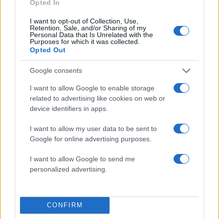
ισχυρότερα επεισόδια των τελευταίων 50
Opted In
χρόνων»
I want to opt-out of Collection, Use,
Retention, Sale, and/or Sharing of my
Personal Data that Is Unrelated with the
Πιο σχολιασμένα
Purposes for which it was collected.
Opted Out
Μητσοτάκης στην υπογραφή συμφωνίας
198
για την ηλεκτρική διασύνδεση Ελλάδας –
Google consents
Κύπρου: «Ισχυρή ψήφος εμπιστοσύνης» η
είσοδος της Meridiam στην GSI
I want to allow Google to enable storage
related to advertising like cookies on web or
Canadair 515: Οι πρώτες εικόνες από την
127
device identifiers in apps.
κατασκευή του αεροσκάφους που θα
επιχειρεί και τη νύχτα στα μέτωπα της
φωτιάς
I want to allow my user data to be sent to
Google for online advertising purposes.
Αυγερινός, Μουτσάτσου και ακόμη 20
85
πρώην στελέχη κατά Καρυστιανού: «Δεν
I want to allow Google to send me
αποχωρήσαμε για καρέκλες», αιχμές για
personalized advertising.
«συγκεντρωτικό μοντέλο»
Κρανίου τόπος το Πόρτο Γερμενό μετά το
51
καταστροφικό πέρασμα της φωτιάς –
Ξεκίνησε η αυτοψία στα καμένα σπίτια
CONFIRM