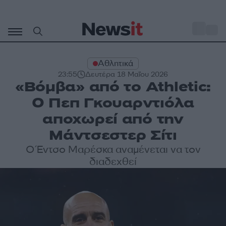
Μετάβαση
σε
o
27
περιεχόμενο
Αθλητικά
23:55
Δευτέρα 18 Μαΐου 2026
«Βόμβα» από το Athletic:
Ο Πεπ Γκουαρντιόλα
αποχωρεί από την
Μάντσεστερ Σίτι
Ο Έντσο Μαρέσκα αναμένεται να τον
διαδεχθεί