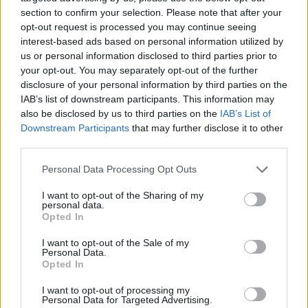
section to confirm your selection. Please note that after your
opt-out request is processed you may continue seeing
interest-based ads based on personal information utilized by
us or personal information disclosed to third parties prior to
Πιο δημοφιλή
your opt-out. You may separately opt-out of the further
disclosure of your personal information by third parties on the
1
Έφυγαν οι συνεργάτες, μένει η Μαρία
IAB’s list of downstream participants. This information may
Καρυστιανού - Η επόμενη μέρα για την
«Ελπίδα για τη Δημοκρατία»
also be disclosed by us to third parties on the
IAB’s List of
Downstream Participants
that may further disclose it to other
2
Συγκίνηση στο τελευταίο αντίο στον Λάκη
third parties.
Χαλκιά: Με την «Φάμπρικα», λαούτο και
κλαρίνα αποχαιρέτησαν την εμβληματική
Please note that this website/app uses one or more Google
φωνή της μεταπολίτευσης
Personal Data Processing Opt Outs
services and may gather and store information including but
3
Ο Κώστας Σαμαράς δημοσίευσε μία παιδική
not limited to your visit or usage behaviour. You may click to
I want to opt-out of the Sharing of my
φωτογραφία για την επέτειο θανάτου της
personal data.
grant or deny consent to Google and its third-party tags to
αδελφής του, Λένας
Opted In
use your data for below specified purposes in below Google
4
Ποιος είναι ο ελληνοκύπριος Sir Ντέμης
consent section.
I want to opt-out of the Sale of my
Χασάμπης: Από το σκάκι, στο Νόμπελ
Personal Data.
Χημείας και στο «τιμόνι» της AI της Google
Opted In
5
Το πολωμένο μελτέμι που τροφοδότησε τις
I want to opt-out of processing my
φωτιές σε Αττική και Βοιωτία: «Από τα
Personal Data for Targeted Advertising.