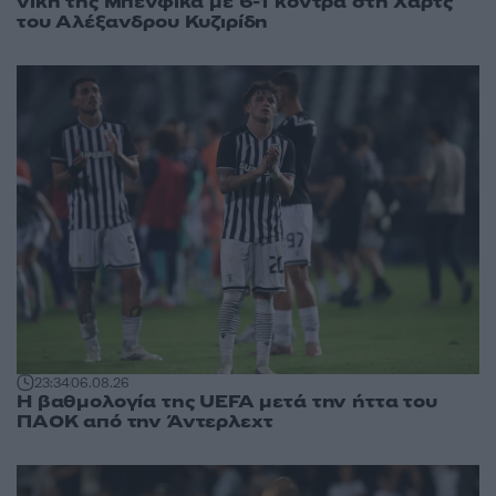
νίκη της Μπενφίκα με 6-1 κόντρα στη Χαρτς
του Αλέξανδρου Κυζιρίδη
23:34
06.08.26
Η βαθμολογία της UEFA μετά την ήττα του
ΠΑΟΚ από την Άντερλεχτ