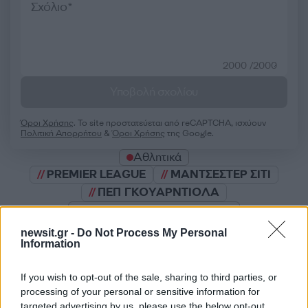
2000 /2000
Υποβολή σχολίου
Όροι Χρήσης
. Το site προστατεύεται από reCAPTCHA, ισχύουν
Πολιτική Απορρήτου
&
Όροι Χρήσης
της Google.
Αθλητικά
PREMIER LEAGUE
ΜΑΝΤΣΕΣΤΕΡ ΣΙΤΙ
ΠΕΠ ΓΚΟΥΑΡΝΤΙΟΛΑ
Share:
newsit.gr -
Do Not Process My Personal
Information
Ακολουθήστε το Νewsit.gr στο
Google News
και
ενημερωθείτε πρώτοι για όλη την ειδησεογραφία και τα
If you wish to opt-out of the sale, sharing to third parties, or
τελευταία νέα
της ημέρας
processing of your personal or sensitive information for
targeted advertising by us, please use the below opt-out