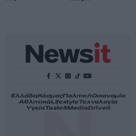
Ελλάδα
Κόσμος
Πολιτική
Οικονομία
Αθλητικά
Lifestyle
Τεχνολογία
Υγεία
Tasteit
Media
Driveit