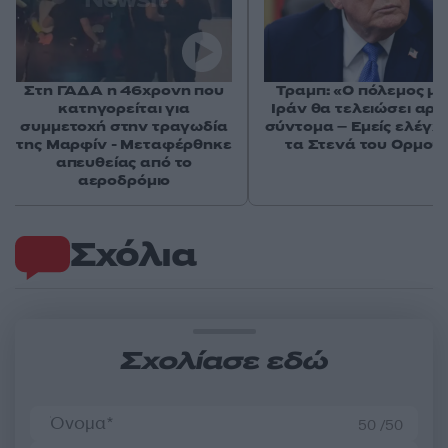
Στη ΓΑΔΑ η 46χρονη που
Τραμπ: «Ο πόλεμος με
κατηγορείται για
Ιράν θα τελειώσει αρκ
συμμετοχή στην τραγωδία
σύντομα – Εμείς ελέγχ
της Μαρφίν - Μεταφέρθηκε
τα Στενά του Ορμού
απευθείας από το
αεροδρόμιο
Σχόλια
Σχολίασε εδώ
50 /50