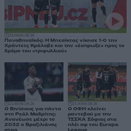
22:06
06.08.26
Παναθηναϊκός: Η Μπεσίκτας νίκησε 1-0 την
Χράντετς Κράλοβε και την «έσπρωξε» προς το
δρόμο του «τριφυλλιού»
21:46
06.08.26
21:30
06.08.26
Ο Βινίσιους για πάντα
Ο ΟΦΗ κλείνει
στη Ρεάλ Μαδρίτης:
ραντεβού με την
Ανανέωσε μέχρι το
ΤΣΣΚΑ Σόφιας στα
2032 ο Βραζιλιάνος
πλέι οφ του Europa
σταρ
League