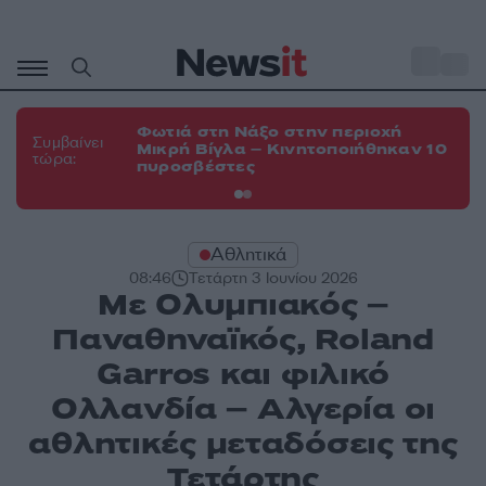
Μετάβαση
σε
o
35
περιεχόμενο
Φωτιά στη Νάξο στην περιοχή
Φω
Συμβαίνει
Μικρή Βίγλα – Κινητοποιήθηκαν 10
Ευ
τώρα:
πυροσβέστες
τη
Αθλητικά
08:46
Τετάρτη 3 Ιουνίου 2026
Με Ολυμπιακός –
Παναθηναϊκός, Roland
Garros και φιλικό
Ολλανδία – Αλγερία οι
αθλητικές μεταδόσεις της
Τετάρτης