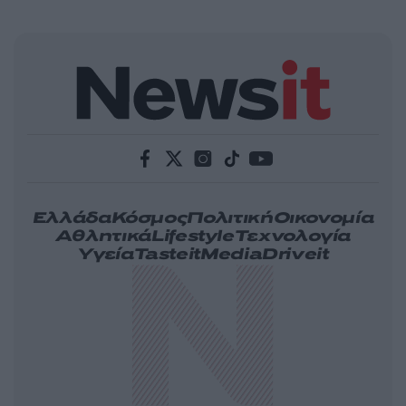
Ελλάδα
Κόσμος
Πολιτική
Οικονομία
Αθλητικά
Lifestyle
Τεχνολογία
Υγεία
Tasteit
Media
Driveit