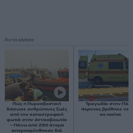
Αν τα χάσατε
Πώς η Πυροσβεστική
Τραγωδία στην Πάρο
διέσωσε ανθρώπινες ζωές
4χρονος βρέθηκε νεκ
από την καταστροφική
σε πισίνα
φωτιά στην Αττικοβοιωτία
– Πάνω από 250 άτομα
απομακρύνθηκαν διά