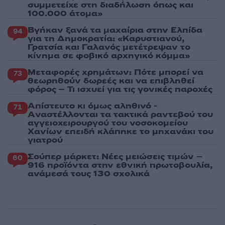
συμμετείχε στη διαδήλωση όπως και
100.000 άτομα»
Βγήκαν ξανά τα μαχαίρια στην Ελπίδα
94
για τη Δημοκρατία: «Καρυστιανού,
Γρατσία και Γαλανός μετέτρεψαν το
κίνημα σε φοβικό αρχηγικό κόμμα»
Μεταφορές χρημάτων: Πότε μπορεί να
73
θεωρηθούν δωρεές και να επιβληθεί
φόρος – Τι ισχυεί για τις γονικές παροχές
Απίστευτο κι όμως αληθινό -
71
Aναστέλλονται τα τακτικά ραντεβού του
αγγειοχειρουργού του νοσοκομείου
Χανίων επειδή κλάπηκε το μηχανάκι του
γιατρού
Σούπερ μάρκετ: Νέες μειώσεις τιμών –
60
916 προϊόντα στην εθνική πρωτοβουλία,
ανάμεσά τους 130 σχολικά