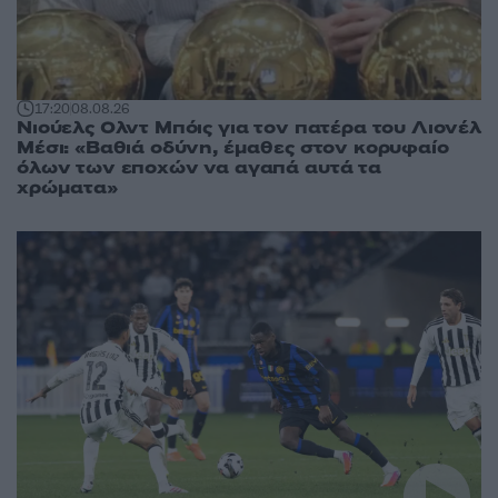
17:20
08.08.26
Νιούελς Ολντ Μπόις για τον πατέρα του Λιονέλ
Μέσι: «Βαθιά οδύνη, έμαθες στον κορυφαίο
όλων των εποχών να αγαπά αυτά τα
χρώματα»