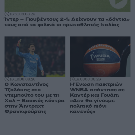
16:51
08.08.26
Ίντερ – Γιουβέντους 2-1: Δείχνουν τα «δόντια»
τους από τα φιλικά οι πρωταθλητές Ιταλίας
16:03
08.08.26
16:19
08.08.26
Η Ένωση παικτριών
Ο Κωνσταντίνος
WNBA απάντησε σε
Τζολάκης στο
Καντέρ και Γουάιτ:
ντεμπούτο του με τη
«Δεν θα γίνουμε
Χαλ – Βασικός κόντρα
πολιτικό πιόνι
στην Άιντραχτ
κανενός»
Φρανκφούρτης