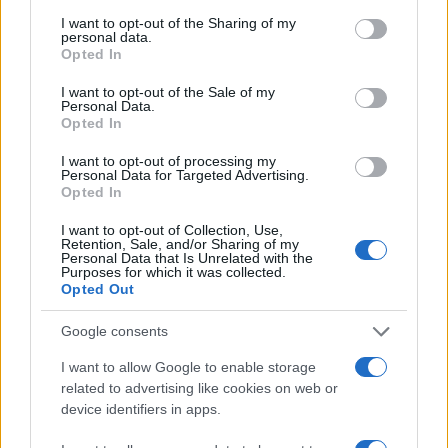
services and may gather and store information including but
Όροι Χρήσης
. Το site προστατεύεται από reCAPTCHA, ισχύουν
not limited to your visit or usage behaviour. You may click to
I want to opt-out of the Sharing of my
Πολιτική Απορρήτου
&
Όροι Χρήσης
της Google.
personal data.
grant or deny consent to Google and its third-party tags to
Opted In
Αθλητικά
use your data for below specified purposes in below Google
ΑΘΛΗΤΙΚΕΣ ΜΕΤΑΔΟΣΕΙΣ
consent section.
I want to opt-out of the Sale of my
Personal Data.
ΤΗΛΕΟΠΤΙΚΕΣ ΜΕΤΑΔΟΣΕΙΣ
Opted In
Share:
I want to opt-out of processing my
Personal Data for Targeted Advertising.
Opted In
Ακολουθήστε το Νewsit.gr στο
Google News
και
ενημερωθείτε πρώτοι για όλη την ειδησεογραφία και τα
I want to opt-out of Collection, Use,
τελευταία νέα
της ημέρας
Retention, Sale, and/or Sharing of my
Personal Data that Is Unrelated with the
Purposes for which it was collected.
Opted Out
Google consents
Πιο δημοφιλή
I want to allow Google to enable storage
related to advertising like cookies on web or
1
Σοκαριστική υπόθεση στην Κρήτη:
device identifiers in apps.
Τουρίστας ρωτούσε πόσο να πληρώσει για
να ασελγήσει σε 10χρονο κορίτσι - Το παιδί