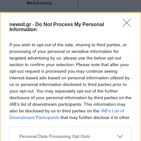
θαλάσσης
Σχόλια
newsit.gr -
Do Not Process My Personal
Information
If you wish to opt-out of the sale, sharing to third parties, or
processing of your personal or sensitive information for
targeted advertising by us, please use the below opt-out
Σχολίασε εδώ
section to confirm your selection. Please note that after your
opt-out request is processed you may continue seeing
interest-based ads based on personal information utilized by
50 /50
us or personal information disclosed to third parties prior to
your opt-out. You may separately opt-out of the further
disclosure of your personal information by third parties on the
IAB’s list of downstream participants. This information may
also be disclosed by us to third parties on the
IAB’s List of
2000 /2000
Downstream Participants
that may further disclose it to other
third parties.
Υποβολή σχολίου
Please note that this website/app uses one or more Google
Personal Data Processing Opt Outs