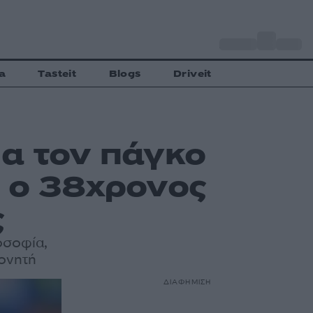
o
Αθήνα
33
C
a
Tasteit
Blogs
Driveit
ια τον πάγκο
ι ο 38χρονος
ς
λοσοφία,
πονητή
ΔΙΑΦΗΜΙΣΗ