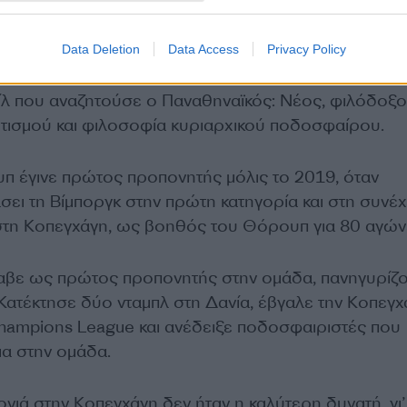
αποκτήσει ξεκάθαρο προβάδισμα.
Data Deletion
Data Access
Privacy Policy
τεχνικός της Κοπεγχάγης θεωρείται πως ταιριάζει
λ που αναζητούσε ο Παναθηναϊκός: Νέος, φιλόδοξο
τισμού και φιλοσοφία κυριαρχικού ποδοσφαίρου.
π έγινε πρώτος προπονητής μόλις το 2019, όταν
ει τη Βίμποργκ στην πρώτη κατηγορία και στη συνέχ
τη Κοπεγχάγη, ως βοηθός του Θόρουπ για 80 αγών
λαβε ως πρώτος προπονητής στην ομάδα, πανηγυρίζ
 Κατέκτησε δύο νταμπλ στη Δανία, έβγαλε την Κοπεγχ
hampions League και ανέδειξε ποδοσφαιριστές που
ια στην ομάδα.
ονιά στην Κοπεγχάγη δεν ήταν η καλύτερη δυνατή, γι