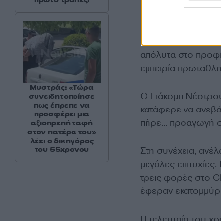
πρώτο τραπέζι
Νέστρουπ να έχει 
Ο 38χρονος πρώην 
απόλυτα στο προφί
εμπειρία πρωταθλη
Μυστράς: «Τώρα
Ο Γιάκομπ Νέστρου
συνειδητοποίησε
πως έπρεπε να
κατάφερε να ανεβάσ
προσφέρει μια
πήρε… προαγωγή σ
αξιοπρεπή ταφή
στον πατέρα του»
λέει ο δικηγόρος
του 55χρονου
Στη συνέχεια, ανέ
μεγάλες επιτυχίες.
τρεις φορές στο C
έφεραν εκατομμύρ
Η τελευταία του χρ