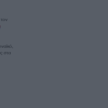
 τον
α
ναϊκό,
ος στα