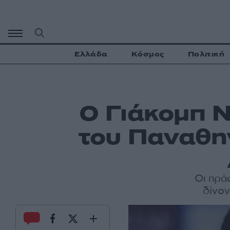
Μετάβαση
σε
περιεχόμενο
Ελλάδα
Κόσμος
Πολιτική
Ο Γιάκομπ Ν
του Παναθην
Οι πράσ
δίνον