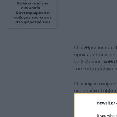
Χαλκιά από την
εκκλησία –
Συντετριμμένη η
σύζυγός του έπεσε
στο φέρετρό του
Οι άνθρωποι του Π
προχωρήσουν σε α
να βελτιώσει καθό
του στον πράσινο π
Οι επαφές ανάμεσα
περασμένο Σαββατ
βρέθηκε στην Αθήνα
newsit.gr 
αποχώρησης.
If you wish 