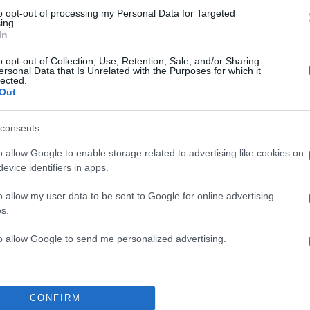
to opt-out of processing my Personal Data for Targeted
ing.
In
o opt-out of Collection, Use, Retention, Sale, and/or Sharing
ersonal Data that Is Unrelated with the Purposes for which it
lected.
Out
consents
o allow Google to enable storage related to advertising like cookies on
evice identifiers in apps.
o allow my user data to be sent to Google for online advertising
s.
to allow Google to send me personalized advertising.
ί ο Γιάκομπ Νέστρουπ
ΑΕ Παναθηναϊκός δουλεύουν εδώ και αρκετό καιρό 
CONFIRM
 του Ράφα Μπενίτεθ, με το όνομα του Δανού Γιάκομ