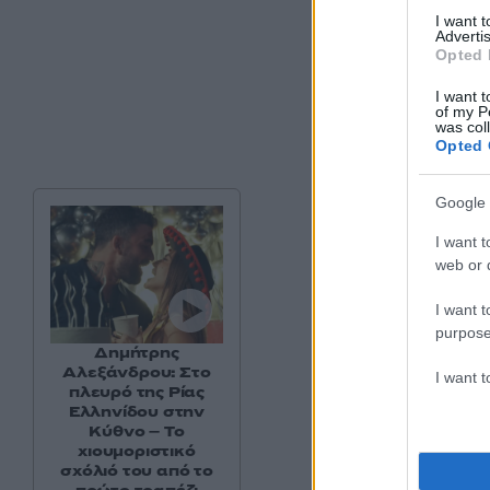
I want 
Advertis
Opted 
I want t
of my P
was col
Opted 
Google 
I want t
web or d
I want t
purpose
Δημήτρης
Αλεξάνδρου: Στο
I want 
πλευρό της Ρίας
Πρώτο φαβορ
Ελληνίδου στην
Κύθνο – Το
χιουμοριστικό
Οι άνθρωποι της Π
σχόλιό του από το
θέμα του διαδόχου