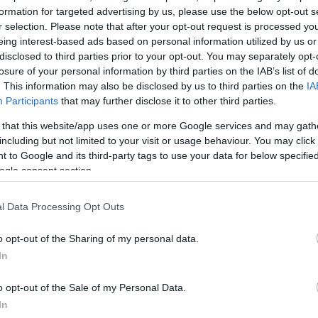
νο το τυπικό σκέλος των υπογραφών, με τη συμφωνί
formation for targeted advertising by us, please use the below opt-out s
ίωση που
ξεπερνά συνολικά τα 4,5 εκατ. ευρώ (συν 
r selection. Please note that after your opt-out request is processed y
eing interest-based ads based on personal information utilized by us or
ουλευμένα της φετινής σεζόν)
, χωρίς να υπολογίζον
disclosed to third parties prior to your opt-out. You may separately opt-
αβληθούν και στο επιτελείο του.
losure of your personal information by third parties on the IAB’s list of
. This information may also be disclosed by us to third parties on the
IA
ΔΙΑΦΗΜΙΣΗ
Participants
that may further disclose it to other third parties.
 that this website/app uses one or more Google services and may gath
including but not limited to your visit or usage behaviour. You may click 
 to Google and its third-party tags to use your data for below specifi
ogle consent section.
l Data Processing Opt Outs
o opt-out of the Sharing of my personal data.
In
o opt-out of the Sale of my Personal Data.
In