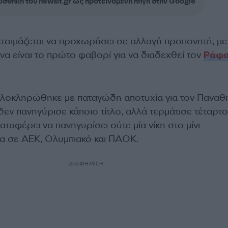
σθήκη του newsit.gr ως προτεινόμενη πηγή στην Google
τοιμάζεται να προχωρήσει σε αλλαγή προπονητή, με
α είναι το πρώτο φαβορί για να διαδεχθεί τον
Ράφ
ολοκληρώθηκε με παταγώδη αποτυχία για τον Παναθη
δεν πανηγύρισε κάποιο τίτλο, αλλά τερμάτισε τέταρτ
αταφέρει να πανηγυρίσει ούτε μία νίκη στο μίνι
α σε ΑΕΚ, Ολυμπιακό και ΠΑΟΚ.
ΔΙΑΦΗΜΙΣΗ