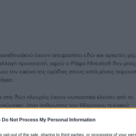
αναθηναϊκού έχουν αποφασίσει εδώ και αρκετές μέ
λλαγή προπονητή, αφού ο Ράφα Μπενίτεθ δεν μπό
λου την εικόνα της ομάδας στους επτά μήνες παρουσ
άγκο.
 στις δύο πλευρές έχουν ουσιαστικά κλείσει από το
οκύριακο, όταν άνθρωπος του 66χρονου τεχνικού
 για να ρυθμιστούν οι τελευταίες λεπτομέρειες της
-
Do Not Process My Personal Information
to opt-out of the sale, sharing to third parties, or processing of your per