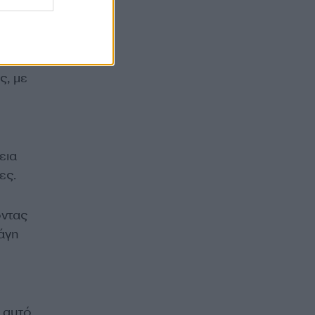
ς, με
εια
ες.
οντας
άγη
’ αυτό