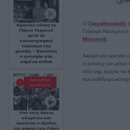
Προ
Ο
Παναθηναϊκός
ε
Κρανίου τόπος το
Πόρτο Γερμενό
Γιάκομπ Νέστρουπ ν
μετά το
Μπενίτεθ
.
καταστροφικό
πέρασμα της
φωτιάς – Ξεκίνησε
Ακόμα μία χρονιά 
η αυτοψία στα
καμένα σπίτια
ο οποίος όχι μόνο 
πλέι οφ, χωρίς να κ
πρωτάθλημα κόντρ
Ανανεώθηκε
πριν 9 λεπτά
Υπό τους ήχους
κλαρίνου και
λαούτου η έξοδος
της σορού του Λάκη