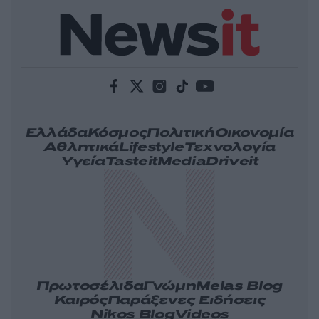
Ελλάδα
Κόσμος
Πολιτική
Οικονομία
Αθλητικά
Lifestyle
Τεχνολογία
Υγεία
Tasteit
Media
Driveit
Πρωτοσέλιδα
Γνώμη
Melas Blog
Καιρός
Παράξενες Ειδήσεις
Nikos Blog
Videos