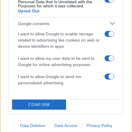
Personal Data that Is Unrelated with the
Purposes for which it was collected.
Μεταφορές χρημάτων: Πότε μπορεί να
82
Opted Out
θεωρηθούν δωρεές και να επιβληθεί
φόρος – Τι ισχυεί για τις γονικές παροχές
Google consents
Απίστευτο κι όμως αληθινό -
78
Aναστέλλονται τα τακτικά ραντεβού του
I want to allow Google to enable storage
αγγειοχειρουργού του νοσοκομείου
related to advertising like cookies on web or
Χανίων επειδή κλάπηκε το μηχανάκι του
γιατρού
device identifiers in apps.
Σούπερ μάρκετ: Νέες μειώσεις τιμών –
68
I want to allow my user data to be sent to
916 προϊόντα στην εθνική πρωτοβουλία,
Google for online advertising purposes.
ανάμεσά τους 130 σχολικά
I want to allow Google to send me
personalized advertising.
Αθλητικά:
CONFIRM
Περισσότερα άρθρα
Data Deletion
Data Access
Privacy Policy