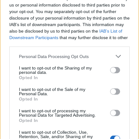
us or personal information disclosed to third parties prior to
3
Ο Γιώργος Κούτσιας έκανε ντεμπούτο με
your opt-out. You may separately opt-out of the further
γκολ για τη Φαμαλικάο στην Πορτογαλία
disclosure of your personal information by third parties on the
4
Ίση με 6 βόμβες Χιροσίμα η ενέργεια που
IAB’s list of downstream participants. This information may
απελευθερώθηκε από τη mega fire σε
also be disclosed by us to third parties on the
IAB’s List of
Αττική και Βοιωτία - Πώς κάηκε μέσα σε 2
Downstream Participants
that may further disclose it to other
βράδια το 55% της έκτασης
third parties.
5
Η FIFA απάντησε στις καταγγελίες για την
ερωμένη του Ινφαντίνο: «Κατηγορηματικά
Please note that this website/app uses one or more Google
Personal Data Processing Opt Outs
αναληθείς και δυσφημιστικοί οι ισχυρισμοί»
services and may gather and store information including but
not limited to your visit or usage behaviour. You may click to
I want to opt-out of the Sharing of my
personal data.
grant or deny consent to Google and its third-party tags to
Opted In
Πιο σχολιασμένα
use your data for below specified purposes in below Google
consent section.
I want to opt-out of the Sale of my
Marfin: Η 46χρονη πήρε προθεσμία για
Personal Data.
104
να απολογηθεί την Τρίτη – «Είναι αθώα,
Opted In
συμμετείχε στη διαδήλωση όπως και
100.000 άτομα»
I want to opt-out of processing my
Personal Data for Targeted Advertising.
Βγήκαν ξανά τα μαχαίρια στην Ελπίδα
Opted In
96
για τη Δημοκρατία: «Καρυστιανού,
Γρατσία και Γαλανός μετέτρεψαν το
I want to opt-out of Collection, Use,
κίνημα σε φοβικό αρχηγικό κόμμα»
Retention, Sale, and/or Sharing of my