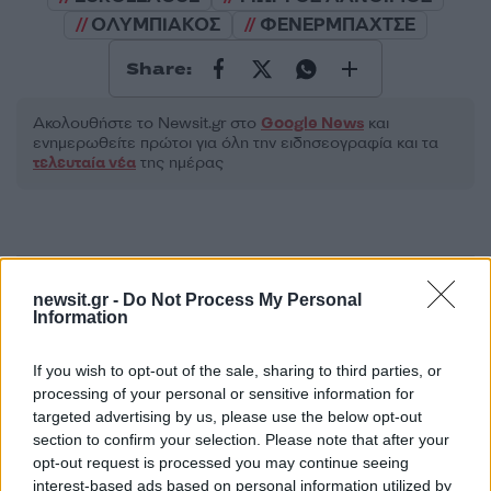
ΟΛΥΜΠΙΑΚΟΣ
ΦΕΝΕΡΜΠΑΧΤΣΕ
Share:
Ακολουθήστε το Νewsit.gr στο
Google News
και
ενημερωθείτε πρώτοι για όλη την ειδησεογραφία και τα
τελευταία νέα
της ημέρας
newsit.gr -
Do Not Process My Personal
Πιο δημοφιλή
Information
1
Με 40άρια κορυφώνεται το κύμα ζέστης -
Ποιες περιοχές βρίσκονται στο επίκεντρο
If you wish to opt-out of the sale, sharing to third parties, or
και μέχρι πότε θα κρατήσουν τα μελτέμια
processing of your personal or sensitive information for
targeted advertising by us, please use the below opt-out
2
«Ψήνονται» στα 40άρια δυτική και βόρεια
section to confirm your selection. Please note that after your
Ελλάδα – Ενισχυμένα μελτέμια έως 8
μποφόρ στο Αιγαίο μέχρι
opt-out request is processed you may continue seeing
Δεκαπενταύγουστο
interest-based ads based on personal information utilized by