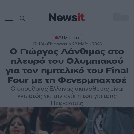
Μετάβαση
σε
o
33
περιεχόμενο
Αθλητικά
17:48
Παρασκευή 22 Μαΐου 2026
Ο Γιώργος Λάνθιμος στο
πλευρό του Ολυμπιακού
για τον ημιτελικό του Final
Four με τη Φενερμπαχτσέ
Ο σπουδαίος Έλληνας σκηνοθέτης είναι
γνωστός για την αγάπη του για τους
Πειραιώτες