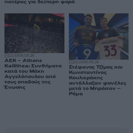
πατέρας για δεύτερη φορά
21:33
08.08.26
ΑΕΚ – Athens
21:23
08.08.26
Kallithea: Συνθήματα
Στέφανος Τζίμας και
κατά του Μάκη
Κωνσταντίνος
Αγγελόπουλου από
Κουλιεράκης
τους οπαδούς της
αντάλλαξαν φανέλες
Ένωσης
μετά το Μπράιτον –
Ρόμα