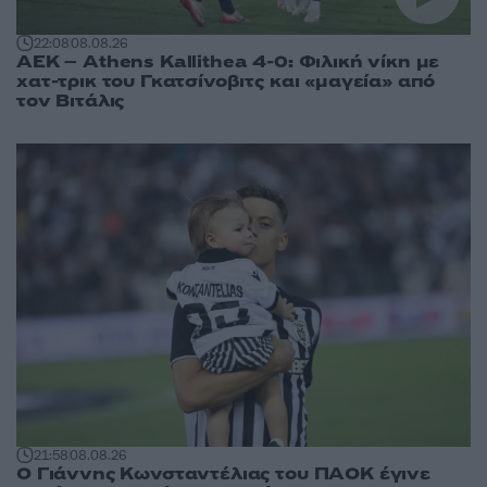
22:08
08.08.26
ΑΕΚ – Athens Kallithea 4-0: Φιλική νίκη με
χατ-τρικ του Γκατσίνοβιτς και «μαγεία» από
τον Βιτάλις
21:58
08.08.26
Ο Γιάννης Κωνσταντέλιας του ΠΑΟΚ έγινε