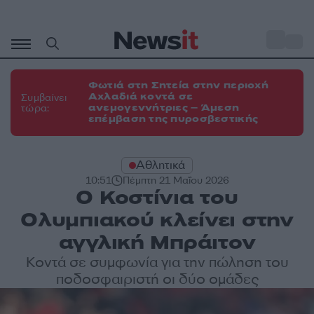
Μετάβαση
σε
o
29
περιεχόμενο
Φωτιά στη Σητεία στην περιοχή
Αχλαδιά κοντά σε
Συμβαίνει
ανεμογεννήτριες – Άμεση
τώρα:
επέμβαση της πυροσβεστικής
Αθλητικά
10:51
Πέμπτη 21 Μαΐου 2026
Ο Κοστίνια του
Ολυμπιακού κλείνει στην
αγγλική Μπράιτον
Κοντά σε συμφωνία για την πώληση του
ποδοσφαιριστή οι δύο ομάδες