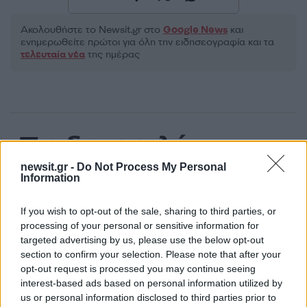
Ακολουθήστε το Νewsit.gr στο
Google News
και
ενημερωθείτε πρώτοι για όλη την ειδησεογραφία και τα
τελευταία νέα
της ημέρας
Πιο δημοφιλή
newsit.gr -
Do Not Process My Personal
1
Σέρρες: Βίντεο ντοκουμέντο από το
Information
τροχαίο με νεκρούς μητέρα και γιο – Ο
οδηγός του φορτηγού κατέγραψε τη
σύγκρουση
If you wish to opt-out of the sale, sharing to third parties, or
processing of your personal or sensitive information for
2
Marfin: Η 46χρονη πήρε προθεσμία για να
απολογηθεί την Τρίτη – «Είναι αθώα,
targeted advertising by us, please use the below opt-out
συμμετείχε στη διαδήλωση όπως και
section to confirm your selection. Please note that after your
100.000 άτομα»
opt-out request is processed you may continue seeing
interest-based ads based on personal information utilized by
3
Στα Χανιά για ολιγοήμερες διακοπές ο
Κυριάκος Μητσοτάκης με την σύζυγό του
us or personal information disclosed to third parties prior to