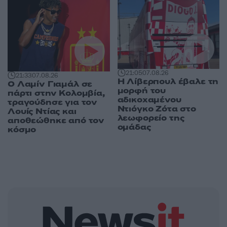
21:05
07.08.26
21:33
07.08.26
Η Λίβερπουλ έβαλε τη
Ο Λαμίν Γιαμάλ σε
μορφή του
πάρτι στην Κολομβία,
αδικοχαμένου
τραγούδησε για τον
Ντιόγκο Ζότα στο
Λουίς Ντίας και
λεωφορείο της
αποθεώθηκε από τον
ομάδας
κόσμο