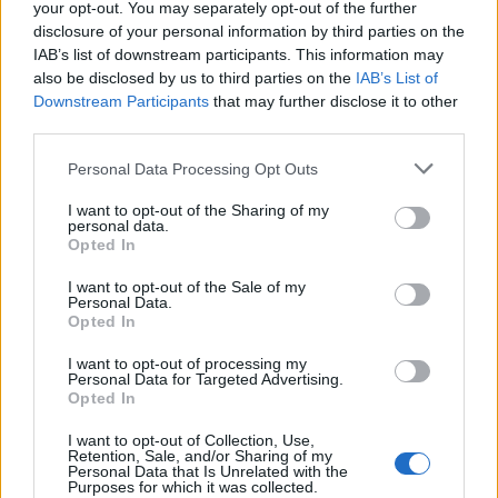
Μαρέβα
your opt-out. You may separately opt-out of the further
disclosure of your personal information by third parties on the
4
Σίντνεϊ Τάουλ: Πέθανε σε ηλικία 26 ετών η
IAB’s list of downstream participants. This information may
σταρ του TikTok – Kατέγραφε τη ζωή της
με τον καρκίνο
also be disclosed by us to third parties on the
IAB’s List of
Downstream Participants
that may further disclose it to other
5
Μεταφορές χρημάτων: Πότε μπορεί να
third parties.
θεωρηθούν δωρεές και να επιβληθεί φόρος
– Τι ισχυεί για τις γονικές παροχές
Please note that this website/app uses one or more Google
Personal Data Processing Opt Outs
services and may gather and store information including but
not limited to your visit or usage behaviour. You may click to
I want to opt-out of the Sharing of my
personal data.
Πιο σχολιασμένα
grant or deny consent to Google and its third-party tags to
Opted In
use your data for below specified purposes in below Google
Έφυγαν οι συνεργάτες, μένει η Μαρία
consent section.
184
I want to opt-out of the Sale of my
Καρυστιανού - Η επόμενη μέρα για την
Personal Data.
«Ελπίδα για τη Δημοκρατία»
Opted In
Canadair 515: Οι πρώτες εικόνες από την
131
I want to opt-out of processing my
κατασκευή του αεροσκάφους που θα
Personal Data for Targeted Advertising.
επιχειρεί και τη νύχτα στα μέτωπα της
Opted In
φωτιάς
I want to opt-out of Collection, Use,
Βγήκαν ξανά τα μαχαίρια στην Ελπίδα
64
Retention, Sale, and/or Sharing of my
για τη Δημοκρατία: «Καρυστιανού,
Personal Data that Is Unrelated with the
Γρατσία και Γαλανός μετέτρεψαν το
Purposes for which it was collected.