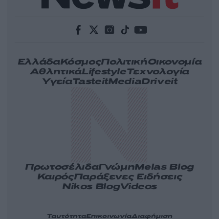
Ελλάδα
Κόσμος
Πολιτική
Οικονομία
Αθλητικά
Lifestyle
Τεχνολογία
Υγεία
Tasteit
Media
Driveit
Πρωτοσέλιδα
Γνώμη
Melas Blog
Καιρός
Παράξενες Ειδήσεις
Nikos Blog
Videos
Ταυτότητα
Επικοινωνία
Διαφήμιση