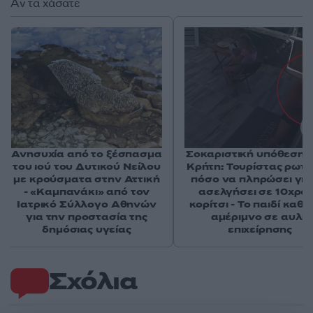
Αν τα χάσατε
Ανησυχία από το ξέσπασμα
Σοκαριστική υπόθεση 
του ιού του Δυτικού Νείλου
Κρήτη: Τουρίστας ρωτ
με κρούσματα στην Αττική
πόσο να πληρώσει για
- «Καμπανάκι» από τον
ασελγήσει σε 10χρο
Ιατρικό Σύλλογο Αθηνών
κορίτσι - Το παιδί καθ
για την προστασία της
αμέριμνο σε αυλή
δημόσιας υγείας
επιχείρησης
Σχόλια