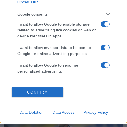
κίνημα σε φοβικό αρχηγικό κόμμα»
Opted Out
Το πολωμένο μελτέμι που τροφοδότησε
59
Google consents
τις φωτιές σε Αττική και Βοιωτία: «Από τα
ισχυρότερα επεισόδια των τελευταίων 50
I want to allow Google to enable storage
χρόνων»
related to advertising like cookies on web or
Απίστευτο κι όμως αληθινό -
55
device identifiers in apps.
Aναστέλλονται τα τακτικά ραντεβού του
αγγειοχειρουργού του νοσοκομείου
I want to allow my user data to be sent to
Χανίων επειδή κλάπηκε το μηχανάκι του
γιατρού
Google for online advertising purposes.
I want to allow Google to send me
personalized advertising.
Αθλητικά:
CONFIRM
Περισσότερα άρθρα
Data Deletion
Data Access
Privacy Policy