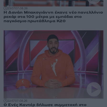
23:07
07.08.26
Η Δανάη Μπακογιάννη έκανε νέο πανελλήνιο
ρεκόρ στα 100 μέτρα με εμπόδια στο
παγκόσμιο πρωτάθλημα Κ20
22:57
07.08.26
Ο Ενές Καντέρ δήλωσε συμμετοχή στο