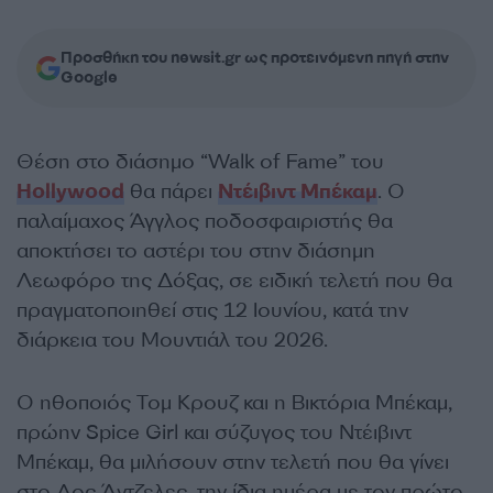
Προσθήκη του newsit.gr ως προτεινόμενη πηγή στην
Google
Θέση στο διάσημο “Walk of Fame” του
Hollywood
θα πάρει
Ντέιβιντ Μπέκαμ
. Ο
παλαίμαχος Άγγλος ποδοσφαιριστής θα
αποκτήσει το αστέρι του στην διάσημη
Λεωφόρο της Δόξας, σε ειδική τελετή που θα
πραγματοποιηθεί στις 12 Ιουνίου, κατά την
διάρκεια του Μουντιάλ του 2026.
Ο ηθοποιός Τομ Κρουζ και η Βικτόρια Μπέκαμ,
πρώην Spice Girl και σύζυγος του Ντέιβιντ
Μπέκαμ, θα μιλήσουν στην τελετή που θα γίνει
στο Λος Άντζελες, την ίδια ημέρα με τον πρώτο