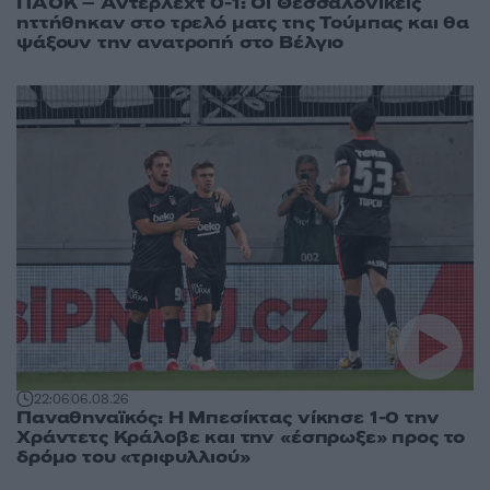
ΠΑΟΚ – Άντερλεχτ 0-1: Οι Θεσσαλονικείς
ηττήθηκαν στο τρελό ματς της Τούμπας και θα
ψάξουν την ανατροπή στο Βέλγιο
22:06
06.08.26
Παναθηναϊκός: Η Μπεσίκτας νίκησε 1-0 την
Χράντετς Κράλοβε και την «έσπρωξε» προς το
δρόμο του «τριφυλλιού»