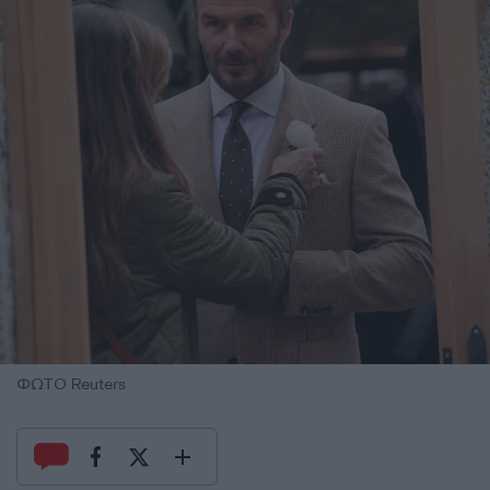
ΦΩΤΟ Reuters