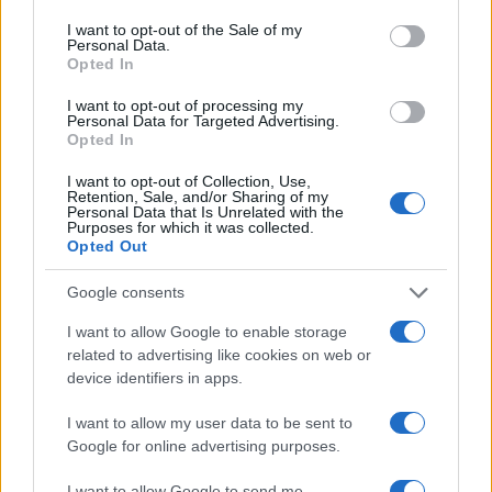
Χαλκιά: Με την «Φάμπρικα», λαούτο και
consent section.
κλαρίνα αποχαιρέτησαν την εμβληματική
I want to opt-out of the Sale of my
Personal Data.
φωνή της μεταπολίτευσης
Opted In
3
Ο Κώστας Σαμαράς δημοσίευσε μία παιδική
φωτογραφία για την επέτειο θανάτου της
I want to opt-out of processing my
αδελφής του, Λένας
Personal Data for Targeted Advertising.
Opted In
4
Ποιος είναι ο ελληνοκύπριος Sir Ντέμης
Χασάμπης: Από το σκάκι, στο Νόμπελ
I want to opt-out of Collection, Use,
Χημείας και στο «τιμόνι» της AI της Google
Retention, Sale, and/or Sharing of my
Personal Data that Is Unrelated with the
5
Purposes for which it was collected.
Το πολωμένο μελτέμι που τροφοδότησε τις
Opted Out
φωτιές σε Αττική και Βοιωτία: «Από τα
ισχυρότερα επεισόδια των τελευταίων 50
χρόνων»
Google consents
I want to allow Google to enable storage
related to advertising like cookies on web or
Πιο σχολιασμένα
device identifiers in apps.
Μητσοτάκης στην υπογραφή συμφωνίας
198
I want to allow my user data to be sent to
για την ηλεκτρική διασύνδεση Ελλάδας –
Κύπρου: «Ισχυρή ψήφος εμπιστοσύνης» η
Google for online advertising purposes.
είσοδος της Meridiam στην GSI
I want to allow Google to send me