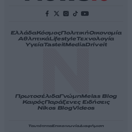
Ελλάδα
Κόσμος
Πολιτική
Οικονομία
Αθλητικά
Lifestyle
Τεχνολογία
Υγεία
Tasteit
Media
Driveit
Πρωτοσέλιδα
Γνώμη
Melas Blog
Καιρός
Παράξενες Ειδήσεις
Nikos Blog
Videos
Ταυτότητα
Επικοινωνία
Διαφήμιση