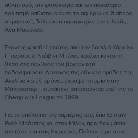
αθλητισμό, την ψυχαγωγία και τον παγκόσμιο
πολιτισμό καθιστούν αυτό το αφιέρωμα ιδιαίτερα
σημαντικό”, δήλωσε η παραγωγός της τελετής,
Άνα Μαρτίνεθ.
Έχοντας χρισθεί ιππότης από τον βασιλιά Κάρολο
Γ΄ πέρυσι, ο Ντέιβιντ Μπέκαμ κατέχει κεντρική
θέση στο πάνθεον του βρετανικού
ποδοσφαίρου. Αρχηγός της εθνικής ομάδας της
Αγγλίας για έξι χρόνια, έγραψε ιστορία στην
Μάντσεστερ Γιουνάιτεντ, κατακτώντας μαζί της το
Champions League το 1999.
Για το υπόλοιπο της καριέρας του, έπαιξε στην
Ρεάλ Μαδρίτης και στην Μίλαν, πριν δοκιμάσει
την τύχη του στις Ηνωμένες Πολιτείες με τους