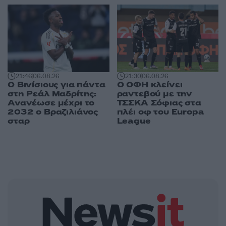
21:46
06.08.26
21:30
06.08.26
Ο Βινίσιους για πάντα
Ο ΟΦΗ κλείνει
στη Ρεάλ Μαδρίτης:
ραντεβού με την
Ανανέωσε μέχρι το
ΤΣΣΚΑ Σόφιας στα
2032 ο Βραζιλιάνος
πλέι οφ του Europa
σταρ
League