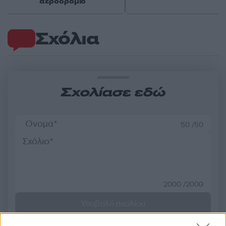
αεροδρόμιο
Σχόλια
Σχολίασε εδώ
50 /50
2000 /2000
Υποβολή σχολίου