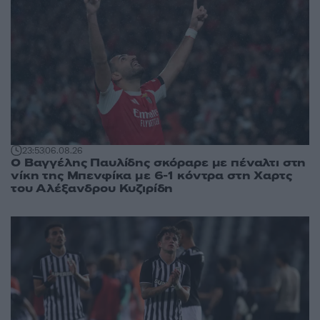
23:53
06.08.26
Ο Βαγγέλης Παυλίδης σκόραρε με πέναλτι στη
νίκη της Μπενφίκα με 6-1 κόντρα στη Χαρτς
του Αλέξανδρου Κυζιρίδη