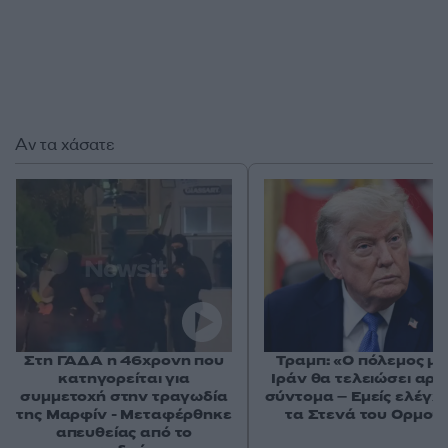
Αν τα χάσατε
Στη ΓΑΔΑ η 46χρονη που
Τραμπ: «Ο πόλεμος με
κατηγορείται για
Ιράν θα τελειώσει αρκ
συμμετοχή στην τραγωδία
σύντομα – Εμείς ελέγχ
της Μαρφίν - Μεταφέρθηκε
τα Στενά του Ορμού
απευθείας από το