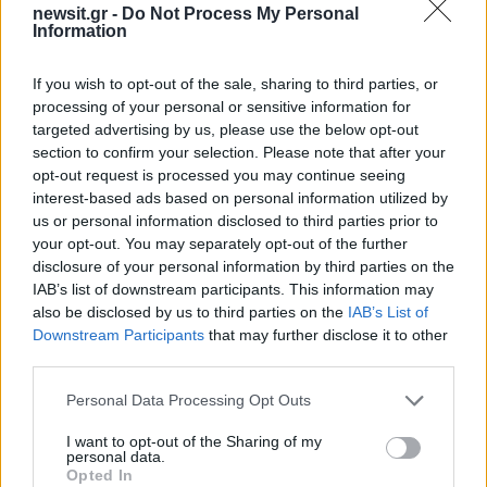
Όροι Χρήσης
. Το site προστατεύεται από reCAPTCHA, ισχύουν
newsit.gr -
Do Not Process My Personal
Πολιτική Απορρήτου
&
Όροι Χρήσης
της Google.
Information
Αθλητικά
HOLLYWOOD
ΝΤΕΙΒΙΝΤ ΜΠΕΚΑΜ
If you wish to opt-out of the sale, sharing to third parties, or
processing of your personal or sensitive information for
Share:
targeted advertising by us, please use the below opt-out
section to confirm your selection. Please note that after your
opt-out request is processed you may continue seeing
Ακολουθήστε το Νewsit.gr στο
Google News
και
interest-based ads based on personal information utilized by
ενημερωθείτε πρώτοι για όλη την ειδησεογραφία και τα
τελευταία νέα
της ημέρας
us or personal information disclosed to third parties prior to
your opt-out. You may separately opt-out of the further
disclosure of your personal information by third parties on the
IAB’s list of downstream participants. This information may
also be disclosed by us to third parties on the
IAB’s List of
Downstream Participants
that may further disclose it to other
Πιο δημοφιλή
third parties.
Please note that this website/app uses one or more Google
Personal Data Processing Opt Outs
1
Έφυγαν οι συνεργάτες, μένει η Μαρία
services and may gather and store information including but
Καρυστιανού - Η επόμενη μέρα για την
«Ελπίδα για τη Δημοκρατία»
not limited to your visit or usage behaviour. You may click to
I want to opt-out of the Sharing of my
personal data.
grant or deny consent to Google and its third-party tags to
2
Opted In
Συγκίνηση στο τελευταίο αντίο στον Λάκη
use your data for below specified purposes in below Google