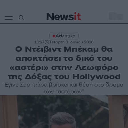
Μετάβαση
σε
o
27
περιεχόμενο
Αθλητικά
10:27
Τετάρτη 3 Ιουνίου 2026
Ο Ντέιβιντ Μπέκαμ θα
αποκτήσει το δικό του
«αστέρι» στην Λεωφόρο
της Δόξας του Hollywood
Έγινε Σερ, τώρα βρίσκει και θέση στο δρόμο
των “αστέρων”