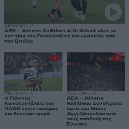
22:08
08.08.26
ΑΕΚ – Athens Kallithea 4-0: Φιλική νίκη με
χατ-τρικ του Γκατσίνοβιτς και «μαγεία» από
τον Βιτάλις
9
6
21:58
08.08.26
21:33
08.08.26
Ο Γιάννης
ΑΕΚ – Athens
Κωνσταντέλιας του
Kallithea: Συνθήματα
ΠΑΟΚ έγινε πατέρας
κατά του Μάκη
για δεύτερη φορά
Αγγελόπουλου από
τους οπαδούς της
Ένωσης