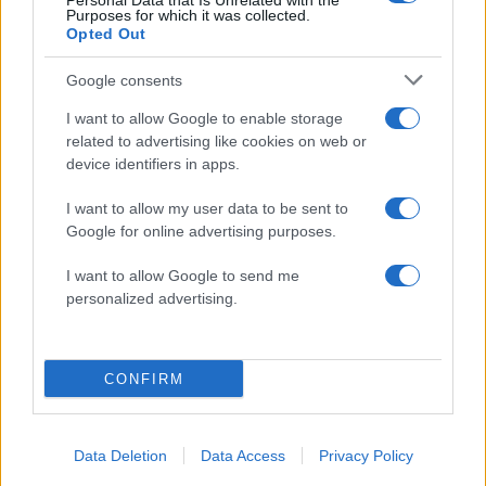
Personal Data that Is Unrelated with the
100.000 άτομα»
Purposes for which it was collected.
Opted Out
Βγήκαν ξανά τα μαχαίρια στην Ελπίδα
96
για τη Δημοκρατία: «Καρυστιανού,
Google consents
Γρατσία και Γαλανός μετέτρεψαν το
κίνημα σε φοβικό αρχηγικό κόμμα»
I want to allow Google to enable storage
Απίστευτο κι όμως αληθινό -
82
related to advertising like cookies on web or
Aναστέλλονται τα τακτικά ραντεβού του
device identifiers in apps.
αγγειοχειρουργού του νοσοκομείου
Χανίων επειδή κλάπηκε το μηχανάκι του
γιατρού
I want to allow my user data to be sent to
Google for online advertising purposes.
Σούπερ μάρκετ: Νέες μειώσεις τιμών –
71
916 προϊόντα στην εθνική πρωτοβουλία,
I want to allow Google to send me
ανάμεσά τους 130 σχολικά
personalized advertising.
ΕΛΑΣ: Ο Αλέξης Δέδες ο πρώτος
69
υποψήφιος βουλευτής του κόμματος –
Από τα διοικητικά της ΑΕΚ στην πολιτική
σκηνή
CONFIRM
Data Deletion
Data Access
Privacy Policy