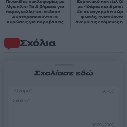
Πινακίδες κυκλοφορίας με
Εκρηκτικό κοκτέιλ ζέσ
λίγα κλικ: Τα 3 βήματα για
με 40άρια και 8 μποφό
παραγγελίες και έκδοση –
Σε συναγερμό η χώρα 
Αυστηροποιούνται οι
φωτιές, ενισχύονται 
κυρώσεις για παραβάσεις
άνεμοι τις επόμενες ημ
Σχόλια
Σχολίασε εδώ
50 /50
2000 /2000