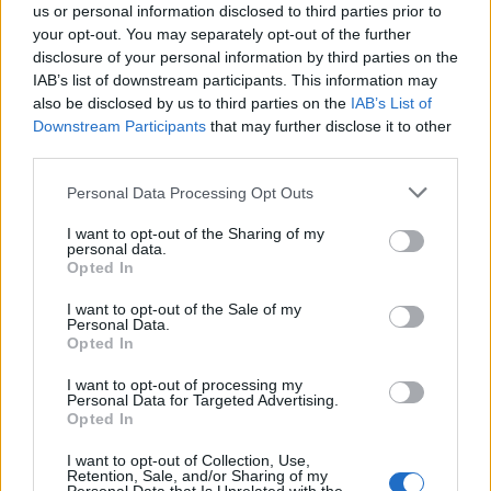
us or personal information disclosed to third parties prior to
1
Κωνσταντίνος Αργυρός και Αλεξάνδρα
your opt-out. You may separately opt-out of the further
Νίκα κάνουν διακοπές με πολυτελές γιοτ
disclosure of your personal information by third parties on the
με τα δύο παιδιά τους
IAB’s list of downstream participants. This information may
2
Η Άννα Βίσση ξετρελάθηκε με μπάντα που
also be disclosed by us to third parties on the
IAB’s List of
έπαιζε Τσιτσάνη στο Φισκάρδο και τους
Downstream Participants
that may further disclose it to other
πρότεινε συνεργασία
third parties.
3
Θρήνος για τον Λιονέλ Μέσι – Πέθανε ο
Please note that this website/app uses one or more Google
πατέρας του, Χόρχε
Personal Data Processing Opt Outs
services and may gather and store information including but
4
Ωδή στη γάτα: Το πλάσμα που δεν ανήκει
not limited to your visit or usage behaviour. You may click to
I want to opt-out of the Sharing of my
σε κανέναν, αλλά όλοι θέλουν δίπλα τους
personal data.
grant or deny consent to Google and its third-party tags to
Opted In
use your data for below specified purposes in below Google
5
Η FIFA απάντησε στις καταγγελίες για την
ερωμένη του Ινφαντίνο: «Κατηγορηματικά
consent section.
I want to opt-out of the Sale of my
αναληθείς και δυσφημιστικοί οι ισχυρισμοί»
Personal Data.
Opted In
I want to opt-out of processing my
Πιο σχολιασμένα
Personal Data for Targeted Advertising.
Opted In
Marfin: Η 46χρονη πήρε προθεσμία για
104
I want to opt-out of Collection, Use,
να απολογηθεί την Τρίτη – «Είναι αθώα,
Retention, Sale, and/or Sharing of my
συμμετείχε στη διαδήλωση όπως και