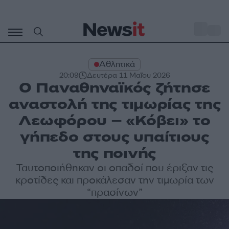
Μετάβαση
σε
o
30
περιεχόμενο
Αθλητικά
20:09
Δευτέρα 11 Μαΐου 2026
Ο Παναθηναϊκός ζήτησε
αναστολή της τιμωρίας της
Λεωφόρου – «Κόβει» το
γήπεδο στους υπαίτιους
της ποινής
Ταυτοποιήθηκαν οι οπαδοί που έριξαν τις
κροτίδες και προκάλεσαν την τιμωρία των
“πρασίνων”