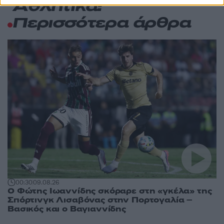
Αθλητικά:
Περισσότερα άρθρα
00:30
09.08.26
Ο Φώτης Ιωαννίδης σκόραρε στη «γκέλα» της
Σπόρτινγκ Λισαβόνας στην Πορτογαλία –
Βασικός και ο Βαγιαννίδης