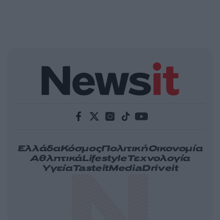
Ελλάδα
Κόσμος
Πολιτική
Οικονομία
Αθλητικά
Lifestyle
Τεχνολογία
Υγεία
Tasteit
Media
Driveit