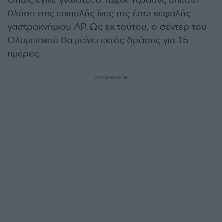
Όπως έγινε γνωστό, ο Ταϊρίκ Τζόουνς υπέστη
θλάση στις επιπολής ίνες της έσω κεφαλής
γαστροκνήμιου ΑΡ. Ως εκ τούτου, ο σέντερ του
Ολυμπιακού θα μείνει εκτός δράσης για 15
ημέρες.
ΔΙΑΦΗΜΙΣΗ