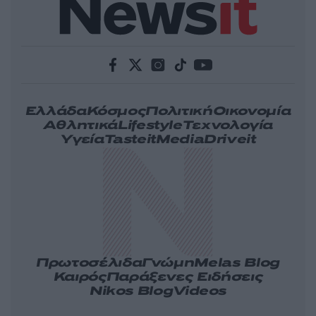
Ελλάδα
Κόσμος
Πολιτική
Οικονομία
Αθλητικά
Lifestyle
Τεχνολογία
Υγεία
Tasteit
Media
Driveit
Πρωτοσέλιδα
Γνώμη
Melas Blog
Καιρός
Παράξενες Ειδήσεις
Nikos Blog
Videos