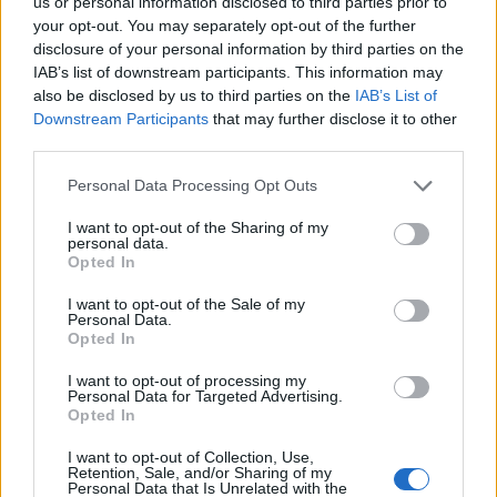
us or personal information disclosed to third parties prior to
2
Σαμοθράκη: «Μαμά νόμιζες ότι δε θα σε
your opt-out. You may separately opt-out of the further
ξαναδώ;» – Τα πρώτα λόγια του 22χρονου
disclosure of your personal information by third parties on the
που έπεσε σε κανάλι με καυτό νερό
IAB’s list of downstream participants. This information may
3
also be disclosed by us to third parties on the
IAB’s List of
Ψάθα: «Δεν υπήρξε τεχνικό πρόβλημα με
τα δύο ελικόπτερα» κατέθεσαν ο Βρετανός
Downstream Participants
that may further disclose it to other
χειριστής και ο Έλληνας διερμηνέας
third parties.
4
Mirror: Οι φωτιές στην Αιγιάλεια έκαναν
Please note that this website/app uses one or more Google
Personal Data Processing Opt Outs
στάχτη το όνειρο οικογένειας από τη
services and may gather and store information including but
Βρετανία για μια νέα ζωή στην
Πελοπόννησο – «Δεν χάσαμε μόνο ένα
not limited to your visit or usage behaviour. You may click to
I want to opt-out of the Sharing of my
personal data.
σπίτι»
grant or deny consent to Google and its third-party tags to
Opted In
use your data for below specified purposes in below Google
5
«Βαριά καμπάνα» στον 27χρονο τράπερ
consent section.
που έτρεχε με 182 χιλιόμετρα την ώρα σε
I want to opt-out of the Sale of my
Personal Data.
δρόμο με όριο τα 80
Opted In
I want to opt-out of processing my
Πιο σχολιασμένα
Personal Data for Targeted Advertising.
Opted In
Μητσοτάκης στην υπογραφή συμφωνίας
198
I want to opt-out of Collection, Use,
για την ηλεκτρική διασύνδεση Ελλάδας –
Retention, Sale, and/or Sharing of my
Κύπρου: «Ισχυρή ψήφος εμπιστοσύνης» η
Personal Data that Is Unrelated with the