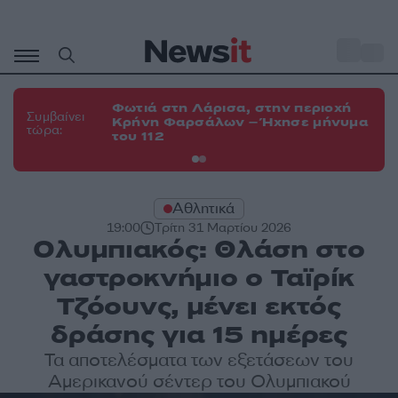
Μετάβαση
σε
o
34
περιεχόμενο
Φωτιά στη Λάρισα, στην περιοχή
Φω
Συμβαίνει
Κρήνη Φαρσάλων – Ήχησε μήνυμα
Κο
τώρα:
του 112
α
Αθλητικά
19:00
Τρίτη 31 Μαρτίου 2026
Ολυμπιακός: Θλάση στο
γαστροκνήμιο ο Ταϊρίκ
Τζόουνς, μένει εκτός
δράσης για 15 ημέρες
Τα αποτελέσματα των εξετάσεων του
Αμερικανού σέντερ του Ολυμπιακού