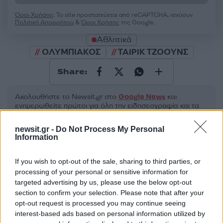
Όροι Χρήσης
. Το site προστατεύεται από reCAPTCHA, ισχύουν
Πολιτική Απορρήτου
&
Όροι Χρήσης
της Google.
Αθλητικά
ΟΛΥΜΠΙΑΚΟΣ
ΤΑΙΡΙΚ ΤΖΟΟΥΝΣ
Share:
Ακολουθήστε το Νewsit.gr στο
Google News
και
ενημερωθείτε πρώτοι για όλη την ειδησεογραφία και τα
τελευταία νέα
της ημέρας
newsit.gr -
Do Not Process My Personal
Information
If you wish to opt-out of the sale, sharing to third parties, or
processing of your personal or sensitive information for
Πιο δημοφιλή
targeted advertising by us, please use the below opt-out
section to confirm your selection. Please note that after your
1
Έφυγαν οι συνεργάτες, μένει η Μαρία
opt-out request is processed you may continue seeing
Καρυστιανού - Η επόμενη μέρα για την
interest-based ads based on personal information utilized by
«Ελπίδα για τη Δημοκρατία»