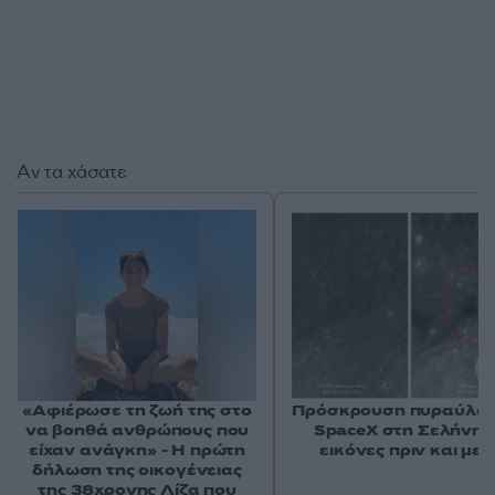
Αν τα χάσατε
«Αφιέρωσε τη ζωή της στο
Πρόσκρουση πυραύλου
να βοηθά ανθρώπους που
SpaceX στη Σελήνη: 
είχαν ανάγκη» - Η πρώτη
εικόνες πριν και μετ
δήλωση της οικογένειας
της 38χρονης Λίζα που