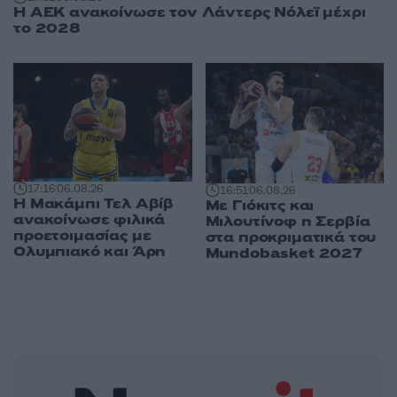
Η ΑΕΚ ανακοίνωσε τον Λάντερς Νόλεϊ μέχρι
το 2028
17:16
06.08.26
16:51
06.08.26
Η Μακάμπι Τελ Αβίβ
Με Γιόκιτς και
ανακοίνωσε φιλικά
Μιλουτίνοφ η Σερβία
προετοιμασίας με
στα προκριματικά του
Ολυμπιακό και Άρη
Mundobasket 2027