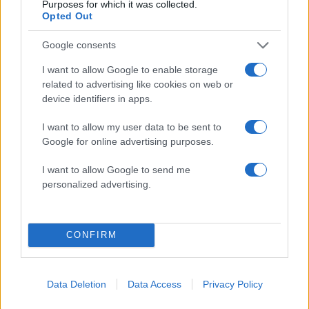
είσοδος της Meridiam στην GSI
Purposes for which it was collected.
Opted Out
Canadair 515: Οι πρώτες εικόνες από την
121
κατασκευή του αεροσκάφους που θα
Google consents
επιχειρεί και τη νύχτα στα μέτωπα της
φωτιάς
I want to allow Google to enable storage
Αυγερινός, Μουτσάτσου και ακόμη 20
related to advertising like cookies on web or
84
πρώην στελέχη κατά Καρυστιανού: «Δεν
device identifiers in apps.
αποχωρήσαμε για καρέκλες», αιχμές για
«συγκεντρωτικό μοντέλο»
I want to allow my user data to be sent to
Το πολωμένο μελτέμι που τροφοδότησε
Google for online advertising purposes.
59
τις φωτιές σε Αττική και Βοιωτία: «Από τα
ισχυρότερα επεισόδια των τελευταίων 50
I want to allow Google to send me
χρόνων»
personalized advertising.
Κρανίου τόπος το Πόρτο Γερμενό μετά το
51
καταστροφικό πέρασμα της φωτιάς –
Ξεκίνησε η αυτοψία στα καμένα σπίτια
CONFIRM
Data Deletion
Data Access
Privacy Policy
Αθλητικά: