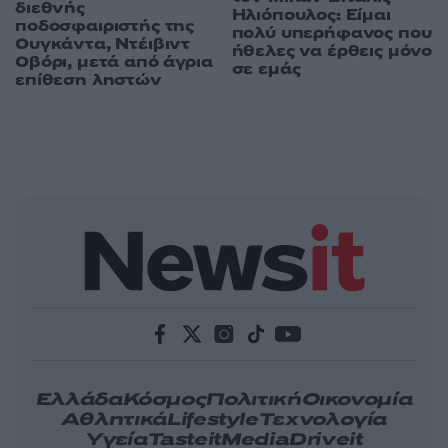
διεθνής
Ηλιόπουλος: Είμαι
ποδοσφαιριστής της
πολύ υπερήφανος που
Ουγκάντα, Ντέιβιντ
ήθελες να έρθεις μόνο
Οβόρι, μετά από άγρια
σε εμάς
επίθεση ληστών
Ελλάδα
Κόσμος
Πολιτική
Οικονομία
Αθλητικά
Lifestyle
Τεχνολογία
Υγεία
Tasteit
Media
Driveit