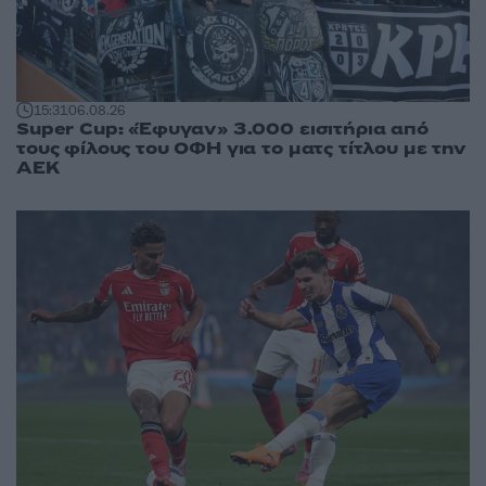
15:31
06.08.26
Super Cup: «Έφυγαν» 3.000 εισιτήρια από
τους φίλους του ΟΦΗ για το ματς τίτλου με την
ΑΕΚ