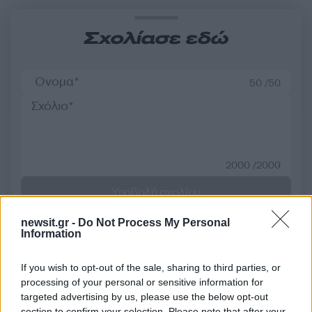
Σχολίασε εδώ
50 /50
2000 /2000
Υποβολή σχολίου
newsit.gr -
Do Not Process My Personal
Όροι Χρήσης
. Το site προστατεύεται από reCAPTCHA, ισχύουν
Information
Πολιτική Απορρήτου
&
Όροι Χρήσης
της Google.
Αθλητικά
If you wish to opt-out of the sale, sharing to third parties, or
ΠΑΝΑΘΗΝΑΙΚΟΣ
ΡΕΝΑΤΟ ΣΑΝΤΣΕΣ
processing of your personal or sensitive information for
ΦΑΚΟΥΝΤΟ ΠΕΛΙΣΤΡΙ
targeted advertising by us, please use the below opt-out
section to confirm your selection. Please note that after your