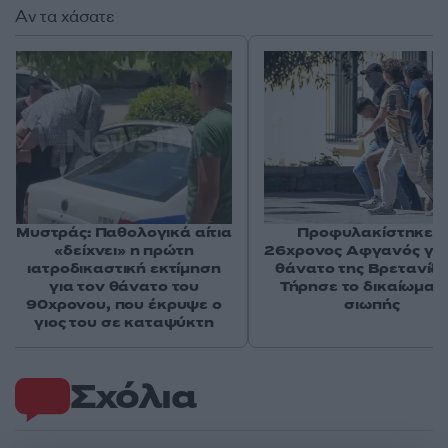
Αν τα χάσατε
Μυστράς: Παθολογικά αίτια
Προφυλακίστηκε ο
«δείχνει» η πρώτη
26χρονος Αφγανός για
ιατροδικαστική εκτίμηση
θάνατο της Βρετανίδα
για τον θάνατο του
Τήρησε το δικαίωμα τ
90χρονου, που έκρυψε ο
σιωπής
γιος του σε καταψύκτη
Σχόλια