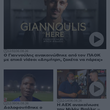
12:51
06.08.26
Ο Γιαννούλης ανακοινώθηκε από τον ΠΑΟΚ
με επικό video: «Δημήτρη, ζακέτα να πάρεις»
12:14
06.08.26
12:39
06.08.26
Η ΑΕΚ ανακοίνωσε
Δολοφονήθηκε o
τον Μιλάν Βιτάλις –