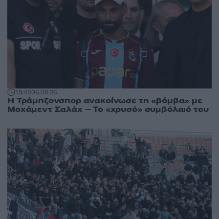
15:45
06.08.26
Η Τράμπζονσπορ ανακοίνωσε τη «βόμβα» με
Μοχάμεντ Σαλάχ – Το «χρυσό» συμβόλαιό του