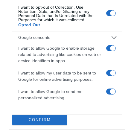
χειριστής και ο Έλληνας διερμηνέας
I want to opt-out of Collection, Use,
4
Retention, Sale, and/or Sharing of my
«Βαριά καμπάνα» στον 27χρονο τράπερ
Personal Data that Is Unrelated with the
που έτρεχε με 182 χιλιόμετρα την ώρα σε
Purposes for which it was collected.
δρόμο με όριο τα 80
Opted Out
5
Μητσοτάκης στην υπογραφή συμφωνίας
για την ηλεκτρική διασύνδεση Ελλάδας –
Google consents
Κύπρου: «Ισχυρή ψήφος εμπιστοσύνης» η
είσοδος της Meridiam στην GSI
I want to allow Google to enable storage
related to advertising like cookies on web or
device identifiers in apps.
Πιο σχολιασμένα
I want to allow my user data to be sent to
Google for online advertising purposes.
Canadair 515: Οι πρώτες εικόνες από την
111
κατασκευή του αεροσκάφους που θα
επιχειρεί και τη νύχτα στα μέτωπα της
I want to allow Google to send me
φωτιάς
personalized advertising.
Αυγερινός, Μουτσάτσου και ακόμη 20
84
πρώην στελέχη κατά Καρυστιανού: «Δεν
αποχωρήσαμε για καρέκλες», αιχμές για
CONFIRM
«συγκεντρωτικό μοντέλο»
Το πολωμένο μελτέμι που τροφοδότησε
58