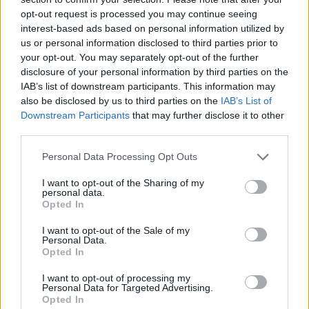
Share:
opt-out request is processed you may continue seeing
interest-based ads based on personal information utilized by
us or personal information disclosed to third parties prior to
Ακολουθήστε το Νewsit.gr στο
Google News
και
ενημερωθείτε πρώτοι για όλη την ειδησεογραφία και τα
your opt-out. You may separately opt-out of the further
τελευταία νέα
της ημέρας
disclosure of your personal information by third parties on the
IAB’s list of downstream participants. This information may
also be disclosed by us to third parties on the
IAB’s List of
Downstream Participants
that may further disclose it to other
third parties.
Please note that this website/app uses one or more Google
Πιο δημοφιλή
Personal Data Processing Opt Outs
services and may gather and store information including but
not limited to your visit or usage behaviour. You may click to
I want to opt-out of the Sharing of my
1
Έφυγαν οι συνεργάτες, μένει η Μαρία
personal data.
grant or deny consent to Google and its third-party tags to
Καρυστιανού - Η επόμενη μέρα για την
Opted In
«Ελπίδα για τη Δημοκρατία»
use your data for below specified purposes in below Google
consent section.
I want to opt-out of the Sale of my
2
Στη Βρετανία στελέχη του ελληνικού FBI
Personal Data.
για να παραλάβουν την 46χρονη για την
Opted In
τραγωδία της Μαρφίν - Η διαδικασία που
θα ακολουθηθεί
I want to opt-out of processing my
Personal Data for Targeted Advertising.
3
Ψάθα: «Δεν υπήρξε τεχνικό πρόβλημα με
Opted In
τα δύο ελικόπτερα» κατέθεσαν ο Βρετανός