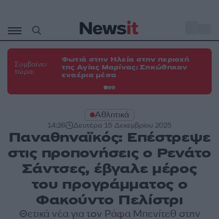
Μετάβαση
σε
o
34
περιεχόμενο
Φωτιά στην Ηλεία στην περιοχή
Φω
Συμβαίνει
της Αγίας Μαρίνας: Σηκώθηκαν
το
τώρα:
εναέρια μέσα
δυ
Αθλητικά
14:26
Δευτέρα 15 Δεκεμβρίου 2025
Παναθηναϊκός: Επέστρεψε
στις προπονήσεις ο Ρενάτο
Σάντσες, έβγαλε μέρος
του προγράμματος ο
Φακούντο Πελίστρι
Θετικά νέα για τον Ράφα Μπενίτεθ στην