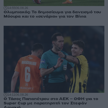
14:55
06.08.26
Ολυμπιακός: Το δημοσίευμα για δανεισμό του
Μόουρα και το «σενάριο» για τον Βίνια
14:11
06.08.26
Ο Τάσος Παπαπέτρου στο ΑΕΚ – ΟΦΗ για το
Super Cup με παρατηρητή τον Στεφάν
Λανουά