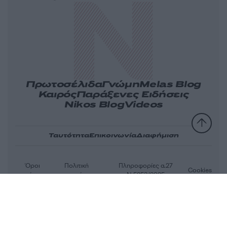
Πρωτοσέλιδα
Γνώμη
Melas Blog
Καιρός
Παράξενες Ειδήσεις
Nikos Blog
Videos
Ταυτότητα
Επικοινωνία
Διαφήμιση
Όροι
Πολιτική
Πληροφορίες α.27
Cookies
χρήσης
απορρήτου
Ν.5253/2025
Αριθμός Πιστοποίησης Μ.Η.Τ.232163
© 2026 newsit.gr. Με επιφύλαξη κάθε νομίμου δικαιώματος.