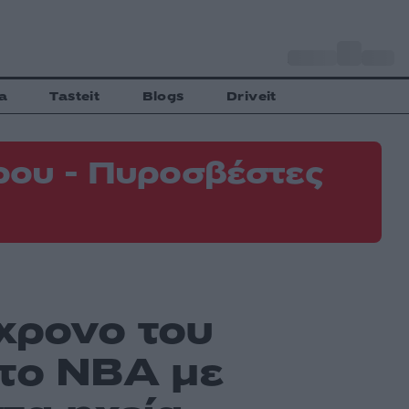
o
Αθήνα
31
C
a
Tasteit
Blogs
Driveit
ρου - Πυροσβέστες
χρονο του
το NBA με