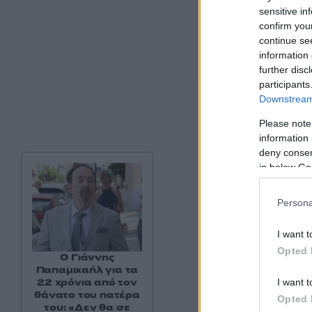
But Giannis isn’
sensitive in
about his injury 
confirm you
continue se
— Ryan Clark
information 
further disc
participants
Downstream 
Please note
information 
deny consent
in below Go
Persona
I want t
Opted 
Ο Γιάννης
Παπαμιχαήλ για τα
22 χρόνια από τον
I want t
θάνατο του πατέρα
Opted 
του: «Δεν θα σε