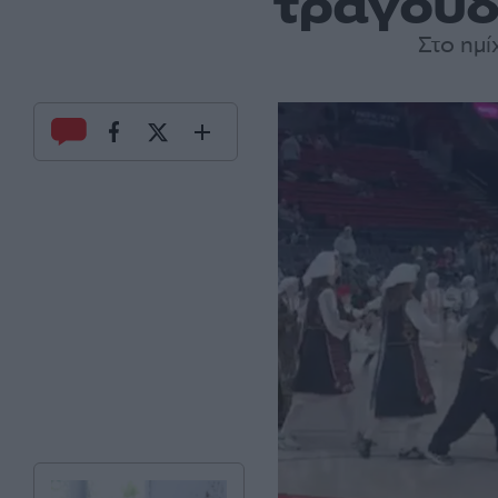
τραγούδ
Στο ημ