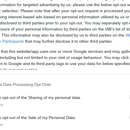
t here, as he and the Bucks are engaged in a public sp
formation for targeted advertising by us, please use the below opt-out s
status.
pic.twitter.com/wjMU5oesx8
r selection. Please note that after your opt-out request is processed y
eing interest-based ads based on personal information utilized by us or
e (@RyanTClarke)
March 26, 2026
disclosed to third parties prior to your opt-out. You may separately opt-
losure of your personal information by third parties on the IAB’s list of
. This information may also be disclosed by us to third parties on the
IA
Participants
that may further disclose it to other third parties.
 that this website/app uses one or more Google services and may gath
including but not limited to your visit or usage behaviour. You may click 
 to Google and its third-party tags to use your data for below specifi
ogle consent section.
l Data Processing Opt Outs
o opt-out of the Sharing of my personal data.
In
o opt-out of the Sale of my Personal Data.
In