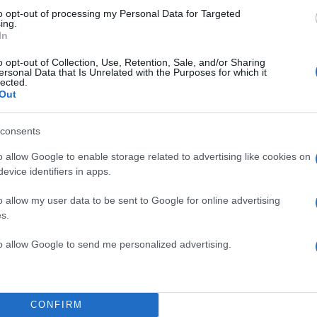
to opt-out of processing my Personal Data for Targeted
ing.
In
o opt-out of Collection, Use, Retention, Sale, and/or Sharing
ersonal Data that Is Unrelated with the Purposes for which it
lected.
Out
ερφών Αντετοκούνμπο στους Μπακς, καθώς και η ε
consents
έπαιξε καθοριστικό λόγο για να τιμηθεί ο ελληνισμό
στο οποίο τα «ελάφια» ηττήθηκαν άνετα με τον Γιάννη
o allow Google to enable storage related to advertising like cookies on
evice identifiers in apps.
o allow my user data to be sent to Google for online advertising
ΔΙΑΦΗΜΙΣΗ
s.
to allow Google to send me personalized advertising.
CONFIRM