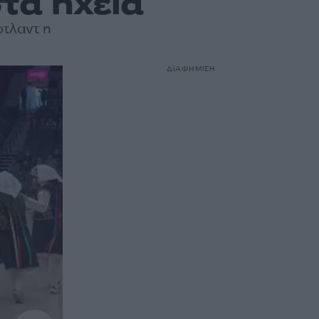
τα ηχεία
τλαντ η
ΔΙΑΦΗΜΙΣΗ