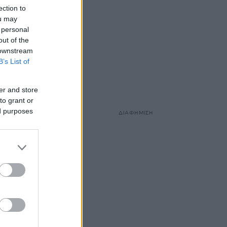
at
ection to
ou may
 personal
out of the
 downstream
B’s List of
er and store
to grant or
ed purposes
ΔΙΑΦΗΜΙΣΗ