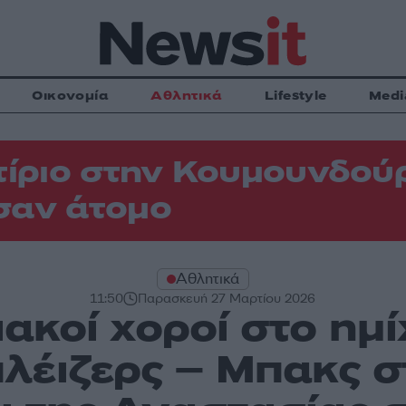
Οικονομία
Αθλητικά
Lifestyle
Medi
τίριο στην Κουμουνδού
σαν άτομο
Αθλητικά
11:50
Παρασκευή 27 Μαρτίου 2026
ακοί χοροί στο ημί
λέιζερς – Μπακς σ