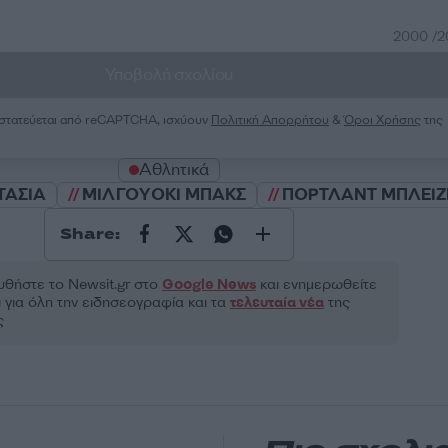
2000 /
Υποβολή σχολίου
ροστατεύεται από reCAPTCHA, ισχύουν
Πολιτική Απορρήτου
&
Όροι Χρήσης
της
Αθλητικά
ΤΑΣΙΑ
ΜΙΛΓΟΥΟΚΙ ΜΠΑΚΣ
ΠΟΡΤΛΑΝΤ ΜΠΛΕΙΖ
Share:
θήστε το Νewsit.gr στο
Google News
και ενημερωθείτε
 για όλη την ειδησεογραφία και τα
τελευταία νέα
της
ς