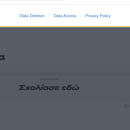
Data Deletion
Data Access
Privacy Policy
α
Σχολίασε εδώ
50