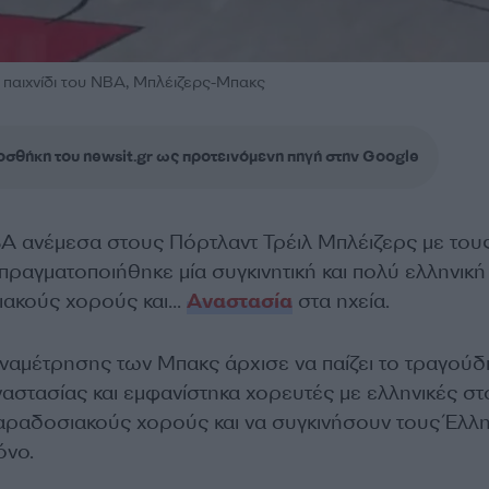
 παιχνίδι του NBA, Μπλέιζερς-Μπακς
σθήκη του newsit.gr ως προτεινόμενη πηγή στην Google
NBA ανέμεσα στους Πόρτλαντ Τρέιλ Μπλέιζερς με του
πραγματοποιήθηκε μία συγκινητική και πολύ ελληνική
ιακούς χορούς και…
Αναστασία
στα ηχεία.
ναμέτρησης των Μπακς άρχισε να παίζει το τραγούδι
ναστασίας και εμφανίστηκα χορευτές με ελληνικές σ
αραδοσιακούς χορούς και να συγκινήσουν τους Έλλ
όνο.