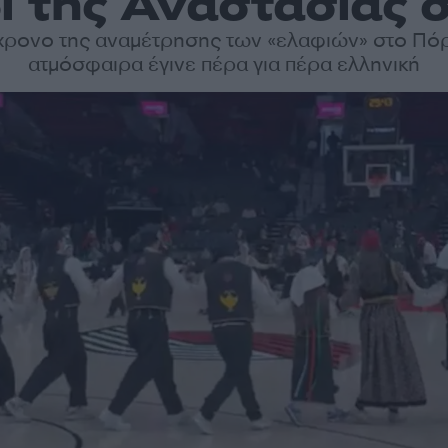
ι της Αναστασίας σ
ίχρονο της αναμέτρησης των «ελαφιών» στο Πόρ
ατμόσφαιρα έγινε πέρα για πέρα ελληνική