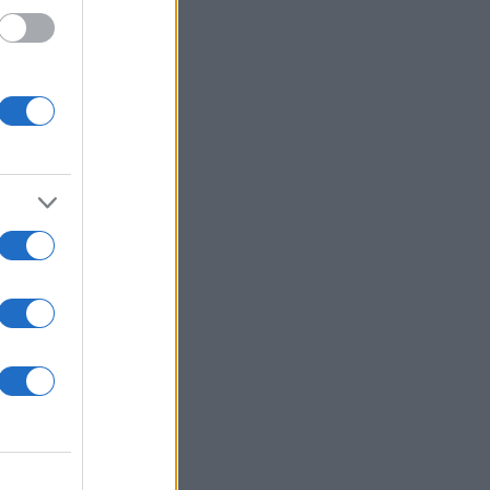
θνική
ς στο
 να μην