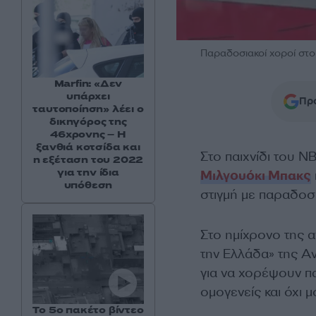
Παραδοσιακοί χοροί στο
Marfin: «Δεν
υπάρχει
Προ
ταυτοποίηση» λέει ο
δικηγόρος της
46χρονης – Η
ξανθιά κοτσίδα και
Στο παιχνίδι του 
η εξέταση του 2022
για την ίδια
Μιλγουόκι Μπακς
υπόθεση
στιγμή με παραδοσ
Στο ημίχρονο της α
την Ελλάδα» της Α
για να χορέψουν π
ομογενείς και όχι μ
Το 5ο πακέτο βίντεο