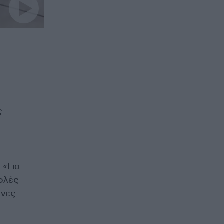
ς
 «Για
τολές
ηνες