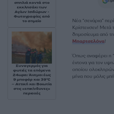
Προ
σπηλιά κοντά στο
εκκλησάκι των
Αγίων Ισιδώρων -
Φωτογραφίες από
Νέα “σενάρια” περ
το σημείο
Κρίστενσεν! Μετά 
δημοσίευμα από την
Μπαρτσελόνα
!
Όπως αναφέρει η “
έντονα για τον υψ
Συναγερμός για
οποίου ολοκληρώνε
φωτιές τα επόμενα
24ωρα: Άνεμοι έως
μήνα που μόλις μπή
9 μποφόρ και 39°C
– Αττική και Βοιωτία
στις «επικίνδυνες»
περιοχές