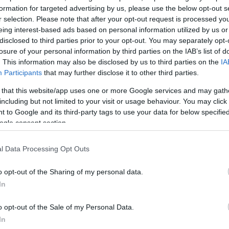
nsen a une offre du Barça pour prolonger son contra
formation for targeted advertising by us, please use the below opt-out s
ne autre en option, mais avec un salaire revu à la bai
r selection. Please note that after your opt-out request is processed y
eing interest-based ads based on personal information utilized by us or
disclosed to third parties prior to your opt-out. You may separately opt-
nglais, l’Inter Milan et le Panathinaikos sont intéressé
losure of your personal information by third parties on the IAB’s list of
isir.
. This information may also be disclosed by us to third parties on the
IA
Participants
that may further disclose it to other third parties.
celona
|
#Barça
pic.twitter.com/BsE09U9h2U
 that this website/app uses one or more Google services and may gath
including but not limited to your visit or usage behaviour. You may click 
ça (@mediabarca_)
June 1, 2026
 to Google and its third-party tags to use your data for below specifi
ogle consent section.
ι, στο “τριφύλλι” γνωρίζουν ότι η συγκεκριμένη υπ
l Data Processing Opt Outs
δύσκολη, αλλά θα προσπαθήσουν κοντράρουν τις
o opt-out of the Sharing of my personal data.
ομάδες της Premier League και της Ίντερ.
In
ΔΙΑΦΗΜΙΣΗ
o opt-out of the Sale of my Personal Data.
In