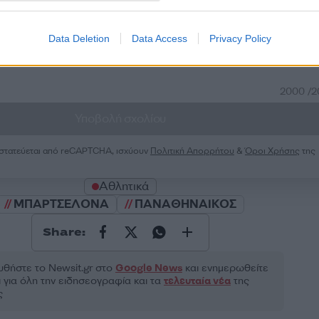
50
Data Deletion
Data Access
Privacy Policy
2000 /
Υποβολή σχολίου
ροστατεύεται από reCAPTCHA, ισχύουν
Πολιτική Απορρήτου
&
Όροι Χρήσης
της
Αθλητικά
ΜΠΑΡΤΣΕΛΟΝΑ
ΠΑΝΑΘΗΝΑΙΚΟΣ
Share:
θήστε το Νewsit.gr στο
Google News
και ενημερωθείτε
 για όλη την ειδησεογραφία και τα
τελευταία νέα
της
ς