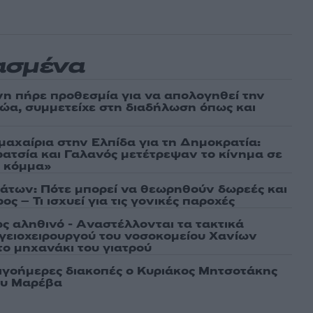
ασμένα
νη πήρε προθεσμία για να απολογηθεί την
αθώα, συμμετείχε στη διαδήλωση όπως και
μαχαίρια στην Ελπίδα για τη Δημοκρατία:
ρατσία και Γαλανός μετέτρεψαν το κίνημα σε
ό κόμμα»
άτων: Πότε μπορεί να θεωρηθούν δωρεές και
ος – Τι ισχυεί για τις γονικές παροχές
ως αληθινό - Aναστέλλονται τα τακτικά
γειοχειρουργού του νοσοκομείου Χανίων
το μηχανάκι του γιατρού
λιγοήμερες διακοπές ο Κυριάκος Μητσοτάκης
ου Μαρέβα