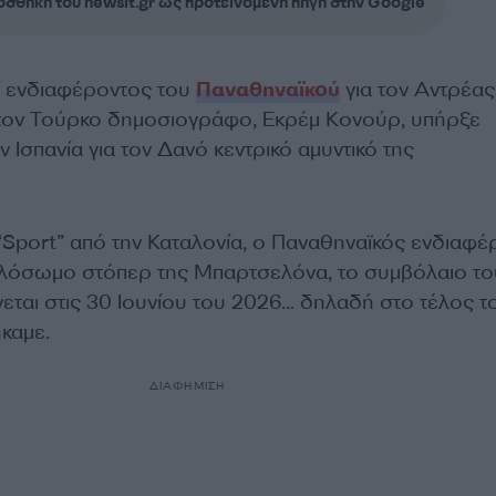
σθήκη του newsit.gr ως προτεινόμενη πηγή στην Google
ί ενδιαφέροντος του
Παναθηναϊκού
για τον Αντρέας
τον Τούρκο δημοσιογράφο, Εκρέμ Κονούρ, υπήρξε
 Ισπανία για τον Δανό κεντρικό αμυντικό της
Sport” από την Καταλονία, ο Παναθηναϊκός ενδιαφέρ
ηλόσωμο στόπερ της Μπαρτσελόνα, το συμβόλαιο το
ται στις 30 Ιουνίου του 2026… δηλαδή στο τέλος τ
καμε.
ΔΙΑΦΗΜΙΣΗ