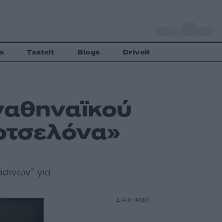
o
Αθήνα
34
C
a
Tasteit
Blogs
Driveit
ναθηναϊκού
αρτσελόνα»
σινων” για
ΔΙΑΦΗΜΙΣΗ