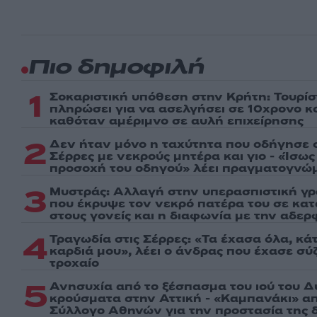
Πιο δημοφιλή
1
Σοκαριστική υπόθεση στην Κρήτη: Τουρί
πληρώσει για να ασελγήσει σε 10χρονο κορ
καθόταν αμέριμνο σε αυλή επιχείρησης
2
Δεν ήταν μόνο η ταχύτητα που οδήγησε σ
Σέρρες με νεκρούς μητέρα και γιο - «Ίσω
προσοχή του οδηγού» λέει πραγματογνώ
3
Μυστράς: Αλλαγή στην υπερασπιστική γ
που έκρυψε τον νεκρό πατέρα του σε κα
στους γονείς και η διαφωνία με την αδερ
4
Τραγωδία στις Σέρρες: «Τα έχασα όλα, κά
καρδιά μου», λέει ο άνδρας που έχασε σύζ
τροχαίο
5
Ανησυχία από το ξέσπασμα του ιού του Δ
κρούσματα στην Αττική - «Καμπανάκι» απ
Σύλλογο Αθηνών για την προστασία της δ