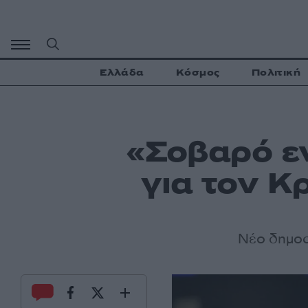
Μετάβαση
σε
περιεχόμενο
Ελλάδα
Κόσμος
Πολιτική
«Σοβαρό ε
για τον Κ
Νέο δημοσ