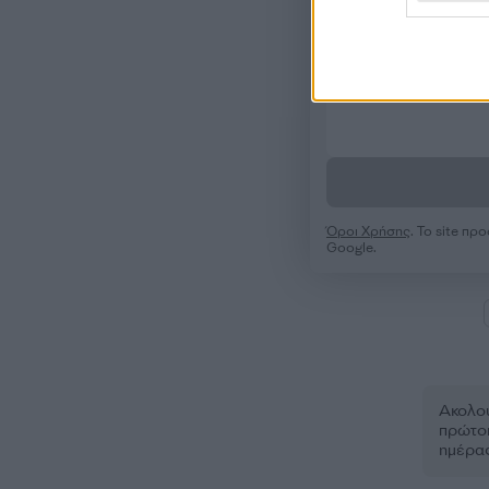
Όροι Χρήσης
. Το site π
Google.
Ακολου
πρώτοι
ημέρα