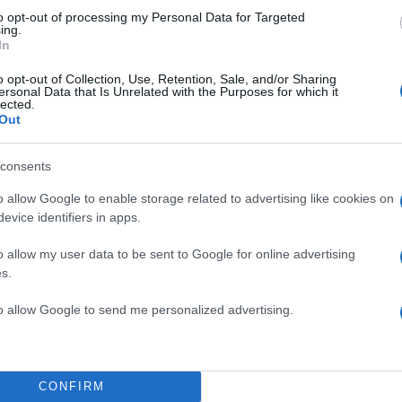
to opt-out of processing my Personal Data for Targeted
ing.
In
o opt-out of Collection, Use, Retention, Sale, and/or Sharing
ersonal Data that Is Unrelated with the Purposes for which it
lected.
Out
consents
o allow Google to enable storage related to advertising like cookies on
evice identifiers in apps.
α
o allow my user data to be sent to Google for online advertising
s.
to allow Google to send me personalized advertising.
Σχολίασε εδώ
CONFIRM