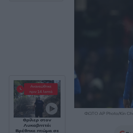
Ανανεώθηκε
πριν 14 λεπτά
ΦΩΤΟ AP Photo/Kin Ch
Θρίλερ στον
Λυκαβηττό:
Βρέθηκε πτώμα σε