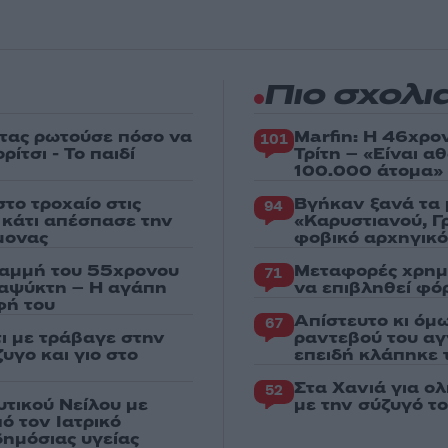
Πιο σχολι
στας ρωτούσε πόσο να
Marfin: Η 46χρο
101
ίτσι - Το παιδί
Τρίτη – «Είναι 
100.000 άτομα»
το τροχαίο στις
Βγήκαν ξανά τα 
94
ς κάτι απέσπασε την
«Καρυστιανού, Γ
μονας
φοβικό αρχηγικ
ραμμή του 55χρονου
Μεταφορές χρημ
71
ταψύκτη – Η αγάπη
να επιβληθεί φόρ
φή του
Απίστευτο κι όμ
67
τι με τράβαγε στην
ραντεβού του αγ
υγο και γιο στο
επειδή κλάπηκε 
Στα Χανιά για ο
52
υτικού Νείλου με
με την σύζυγό τ
ό τον Ιατρικό
ημόσιας υγείας