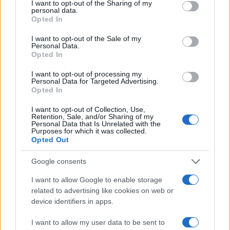
not limited to your visit or usage behaviour. You may click to
I want to opt-out of the Sharing of my
Πολιτική Απορρήτου
&
Όροι Χρήσης
της Google.
personal data.
grant or deny consent to Google and its third-party tags to
Opted In
Αθλητικά
use your data for below specified purposes in below Google
ΒΡΑΖΙΛΙΑ
ΚΟΡΙΝΘΙΑΝΣ
ΠΑΛΜΕΪΡΑΣ
consent section.
I want to opt-out of the Sale of my
Personal Data.
Share:
Opted In
I want to opt-out of processing my
Ακολουθήστε το Νewsit.gr στο
Google News
και
Personal Data for Targeted Advertising.
ενημερωθείτε πρώτοι για όλη την ειδησεογραφία και τα
Opted In
τελευταία νέα
της ημέρας
I want to opt-out of Collection, Use,
Retention, Sale, and/or Sharing of my
Personal Data that Is Unrelated with the
Purposes for which it was collected.
Opted Out
Google consents
Πιο δημοφιλή
I want to allow Google to enable storage
1
Λένα Σαμαρά: Συγκίνηση στο μνημόσυνο
related to advertising like cookies on web or
για τον έναν χρόνο από τον θάνατο της
device identifiers in apps.
κόρης του Αντώνη Σαμαρά
2
Σοκαριστική υπόθεση στην Κρήτη:
I want to allow my user data to be sent to