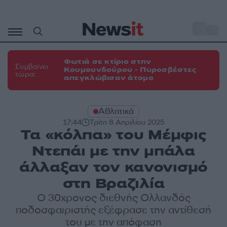
Μετάβαση
σε
o
31
περιεχόμενο
Φωτιά σε κτίριο στην
Συμβαίνει
Κουμουνδούρου - Πυροσβέστες
τώρα:
απεγκλώβισαν άτομο
Αθλητικά
17:44
Τρίτη 8 Απριλίου 2025
Τα «κόλπα» του Μέμφις
Ντεπάι με την μπάλα
άλλαξαν τον κανονισμό
στη Βραζιλία
Ο 30χρονος διεθνής Ολλανδός
ποδοσφαιριστής εξέφρασε την αντίθεσή
του με την απόφαση