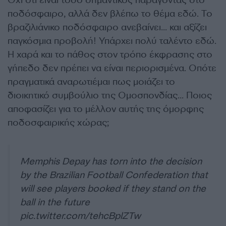
Όχι ότι είναι τόσο σημαντικός παράγοντας στο
ποδόσφαιρο, αλλά δεν βλέπω το θέμα εδώ. Το
βραζιλιάνικο ποδόσφαιρο ανεβαίνει… και αξίζει
παγκόσμια προβολή! Υπάρχει πολύ ταλέντο εδώ.
Η χαρά και το πάθος στον τρόπο έκφρασης στο
γήπεδο δεν πρέπει να είναι περιορισμένα. Οπότε
πραγματικά αναρωτιέμαι πως μοιάζει το
διοικητικό συμβούλιο της Ομοσπονδίας… Ποιος
αποφασίζει για το μέλλον αυτής της όμορφης
ποδοσφαιρικής χώρας;
Memphis Depay has torn into the decision
by the Brazilian Football Confederation that
will see players booked if they stand on the
ball in the future
pic.twitter.com/tehcBplZTw