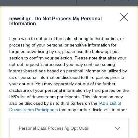
Σχόλια
newsit.gr -
Do Not Process My Personal
Information
If you wish to opt-out of the sale, sharing to third parties, or
processing of your personal or sensitive information for
targeted advertising by us, please use the below opt-out
Σχολίασε εδώ
section to confirm your selection. Please note that after your
opt-out request is processed you may continue seeing
interest-based ads based on personal information utilized by
50 /50
us or personal information disclosed to third parties prior to
your opt-out. You may separately opt-out of the further
disclosure of your personal information by third parties on the
IAB’s list of downstream participants. This information may
also be disclosed by us to third parties on the
IAB’s List of
Downstream Participants
that may further disclose it to other
2000 /2000
third parties.
Υποβολή σχολίου
Please note that this website/app uses one or more Google
Personal Data Processing Opt Outs
services and may gather and store information including but
Όροι Χρήσης
. Το site προστατεύεται από reCAPTCHA, ισχύουν