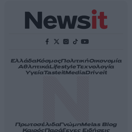
Ελλάδα
Κόσμος
Πολιτική
Οικονομία
Αθλητικά
Lifestyle
Τεχνολογία
Υγεία
Tasteit
Media
Driveit
Πρωτοσέλιδα
Γνώμη
Melas Blog
Καιρός
Παράξενες Ειδήσεις