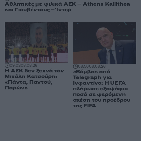
Αθλητικές με φιλικά ΑΕΚ – Athens Kallithea
και Γιουβέντους – Ίντερ
09:03
08.08.26
08:50
08.08.26
Η ΑΕΚ δεν ξεχνά τον
«Βόμβα» από
Μιχάλη Κατσούρη:
Telegraph για
«Πάντα, Παντού,
Ινφαντίνο: Η UEFA
Παρών»
πλήρωσε εξαψήφιο
ποσό σε φερόμενη
σχέση του προέδρου
της FIFA