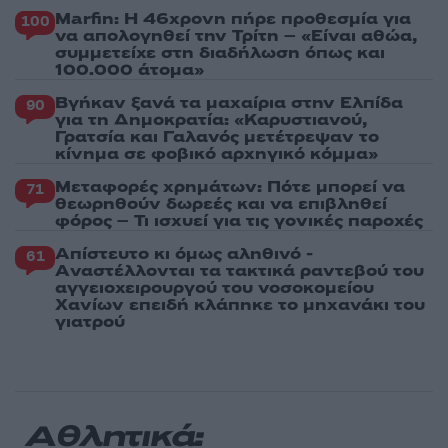
Marfin: Η 46χρονη πήρε προθεσμία για
100
να απολογηθεί την Τρίτη – «Είναι αθώα,
συμμετείχε στη διαδήλωση όπως και
100.000 άτομα»
Βγήκαν ξανά τα μαχαίρια στην Ελπίδα
90
για τη Δημοκρατία: «Καρυστιανού,
Γρατσία και Γαλανός μετέτρεψαν το
κίνημα σε φοβικό αρχηγικό κόμμα»
Μεταφορές χρημάτων: Πότε μπορεί να
71
θεωρηθούν δωρεές και να επιβληθεί
φόρος – Τι ισχυεί για τις γονικές παροχές
Απίστευτο κι όμως αληθινό -
61
Aναστέλλονται τα τακτικά ραντεβού του
αγγειοχειρουργού του νοσοκομείου
Χανίων επειδή κλάπηκε το μηχανάκι του
γιατρού
Αθλητικά: