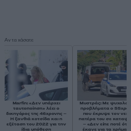
Αν τα χάσατε
Marfin: «Δεν υπάρχει
Μυστράς: Με ψυχολογ
ταυτοποίηση» λέει ο
προβλήματα ο 55χρο
δικηγόρος της 46χρονης –
που έκρυψε τον νεκ
Η ξανθιά κοτσίδα και η
πατέρα του σε καταψ
εξέταση του 2022 για την
– «Δεν είπε ποτέ ότι 
ίδια υπόθεση
έκανε για τα χρήματ