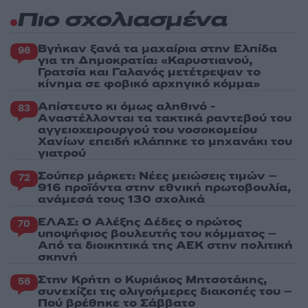
Πιο σχολιασμένα
Βγήκαν ξανά τα μαχαίρια στην Ελπίδα
96
για τη Δημοκρατία: «Καρυστιανού,
Γρατσία και Γαλανός μετέτρεψαν το
κίνημα σε φοβικό αρχηγικό κόμμα»
Απίστευτο κι όμως αληθινό -
83
Aναστέλλονται τα τακτικά ραντεβού του
αγγειοχειρουργού του νοσοκομείου
Χανίων επειδή κλάπηκε το μηχανάκι του
γιατρού
Σούπερ μάρκετ: Νέες μειώσεις τιμών –
72
916 προϊόντα στην εθνική πρωτοβουλία,
ανάμεσά τους 130 σχολικά
ΕΛΑΣ: Ο Αλέξης Δέδες ο πρώτος
70
υποψήφιος βουλευτής του κόμματος –
Από τα διοικητικά της ΑΕΚ στην πολιτική
σκηνή
Στην Κρήτη ο Κυριάκος Μητσοτάκης,
56
συνεχίζει τις ολιγοήμερες διακοπές του –
Πού βρέθηκε το Σάββατο