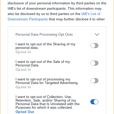
disclosure of your personal information by third parties on the
IAB’s list of downstream participants. This information may
also be disclosed by us to third parties on the
IAB’s List of
Downstream Participants
that may further disclose it to other
third parties.
Please note that this website/app uses one or more Google
Personal Data Processing Opt Outs
Και τα Audi με έως 10
Το λογισμικό της Ford
services and may gather and store information including but
χρόνια εγγύηση ή 150.000
προσομοιώνει τους γύ
not limited to your visit or usage behaviour. You may click to
I want to opt-out of the Sharing of my
χλμ.
πίστας περίπου 1.00
personal data.
grant or deny consent to Google and its third-party tags to
φορές ταχύτερα από 
Opted In
πραγματικό χρόν
use your data for below specified purposes in below Google
consent section.
I want to opt-out of the Sale of my
Personal Data.
Opted In
Σχόλια
I want to opt-out of processing my
Personal Data for Targeted Advertising.
Opted In
I want to opt-out of Collection, Use,
Σχολίασε εδώ
Retention, Sale, and/or Sharing of my
Personal Data that Is Unrelated with the
Purposes for which it was collected.
Opted Out