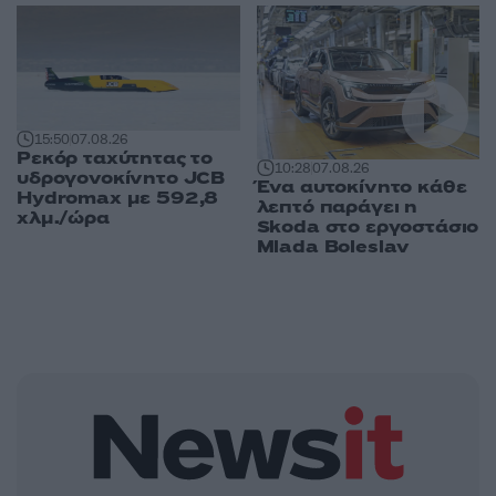
15:50
07.08.26
Ρεκόρ ταχύτητας το
10:28
07.08.26
υδρογονοκίνητο JCB
Ένα αυτοκίνητο κάθε
Hydromax με 592,8
λεπτό παράγει η
χλμ./ώρα
Skoda στο εργοστάσιο
Mlada Boleslav