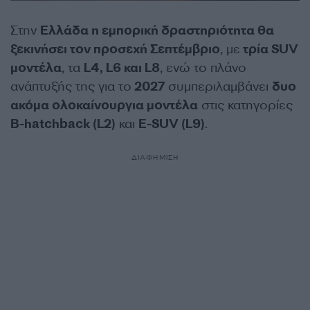
Στην
Ελλάδα η εμπορική δραστηριότητα θα
ξεκινήσει τον προσεχή Σεπτέμβριο
, με
τρία SUV
μοντέλα
, τα
L4, L6 και L8
, ενώ το πλάνο
ανάπτυξής της για το
2027
συμπεριλαμβάνει
δυο
ακόμα ολοκαίνουργια μοντέλα
στις κατηγορίες
B-hatchback (L2)
και
E-SUV (L9)
.
ΔΙΑΦΗΜΙΣΗ