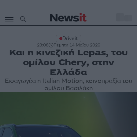
Μετάβαση
σε
o
30
περιεχόμενο
Driveit
23:08
Πέμπτη 14 Μαΐου 2026
Και η κινεζική Lepas, του
ομίλου Chery, στην
Ελλάδα
Εισαγωγέα η Italian Motion, κοινοπραξία του
ομίλου Βασιλάκη