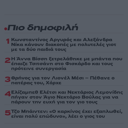
Πιο δημοφιλή
1
Κωνσταντίνος Αργυρός και Αλεξάνδρα
Νίκα κάνουν διακοπές με πολυτελές γιοτ
με τα δύο παιδιά τους
2
Η Άννα Βίσση ξετρελάθηκε με μπάντα που
έπαιζε Τσιτσάνη στο Φισκάρδο και τους
πρότεινε συνεργασία
3
Θρήνος για τον Λιονέλ Μέσι – Πέθανε ο
πατέρας του, Χόρχε
4
Ελίζαμπεθ Ελέτσι και Νεκτάριος Λεμονίδης
πήγαν στον Άγιο Νεκτάριο Βούλας για να
πάρουν την ευχή για τον γιο τους
5
Τζο Μπάιντεν: «Ο καρκίνος έχει εξαπλωθεί,
είναι πολύ επώδυνο», λέει ο γιος του