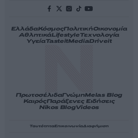
Ελλάδα
Κόσμος
Πολιτική
Οικονομία
Αθλητικά
Lifestyle
Τεχνολογία
Υγεία
Tasteit
Media
Driveit
Πρωτοσέλιδα
Γνώμη
Melas Blog
Καιρός
Παράξενες Ειδήσεις
Nikos Blog
Videos
Ταυτότητα
Επικοινωνία
Διαφήμιση