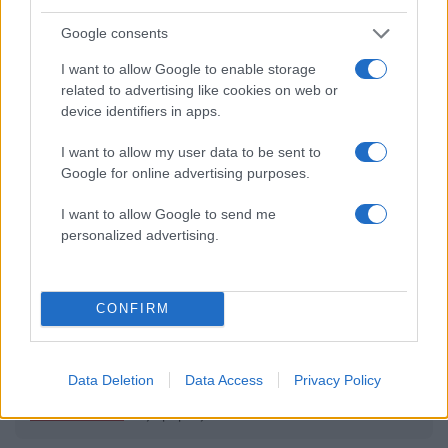
50 /50
Google consents
I want to allow Google to enable storage
related to advertising like cookies on web or
device identifiers in apps.
2000 /2000
I want to allow my user data to be sent to
Υποβολή σχολίου
Google for online advertising purposes.
I want to allow Google to send me
Όροι Χρήσης
. Το site προστατεύεται από reCAPTCHA, ισχύουν
Πολιτική Απορρήτου
&
Όροι Χρήσης
της Google.
personalized advertising.
Driveit
LEPAS
CONFIRM
Share:
Ακολουθήστε το Νewsit.gr στο
Google News
και
Data Deletion
Data Access
Privacy Policy
ενημερωθείτε πρώτοι για όλη την ειδησεογραφία και τα
τελευταία νέα
της ημέρας