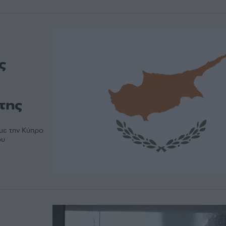
ς
της
με την Κύπρο
ου