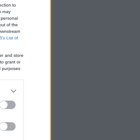
ection to
ou may
 personal
out of the
 downstream
B’s List of
er and store
to grant or
ed purposes