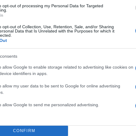
to opt-out of processing my Personal Data for Targeted
ing.
In
o opt-out of Collection, Use, Retention, Sale, and/or Sharing
ersonal Data that Is Unrelated with the Purposes for which it
lected.
Out
consents
o allow Google to enable storage related to advertising like cookies on
evice identifiers in apps.
o allow my user data to be sent to Google for online advertising
s.
to allow Google to send me personalized advertising.
22:10
13.12.23
ΗΠΑ: Η Fed διατηρεί
η
αμετάβλητα τα επιτόκια 
Προβλέψεις για τρεις με
CONFIRM
το 2024, χωρίς να