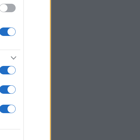
της –
ιώσεις