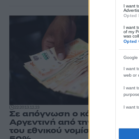
I want 
Advertis
Opted 
I want t
of my P
was col
Opted 
Google 
I want t
web or d
I want t
purpose
I want 
22:20
13.12.23
Σε απόγνωση ο κόσμος στην
Αργεντινή από την υποτίμησ
του εθνικού νομίσματος κατά
50%