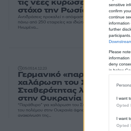
τις νέες κυρώσεις των ΗΠΑ
sensitive in
στόχο την Ρωσία
confirm you
Αντιδράσεις προκαλεί η απόφαση των ΗΠΑ για μαζικές ν
continue se
πάνω από 250 εταιρείες και ιδιώτες στην Κίνα, την Τουρκία
information 
Ηνωμένα...
further disc
participants
Downstream 
Please note
information 
deny consent
05:05
14.12.23
in below Go
Γερμανικό «παράθυρο» για
χαλάρωση του Συμφώνου
Persona
Σταθερότητας λόγω του π
στην Ουκρανία
I want t
“Παράθυρο” για χαλάρωση του Συμφώνου Σταθερότητας
Opted 
του πολέμου στην Ουκρανία άφησε εμμέσως χθες (13.12.
ανακοίνωση της...
I want t
Opted 