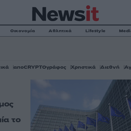
Οικονομία
Αθλητικά
Lifestyle
Medi
ικά
αποCRYPTOγράφος
Χρηστικά
Διεθνή
Αγ
μος
ία το