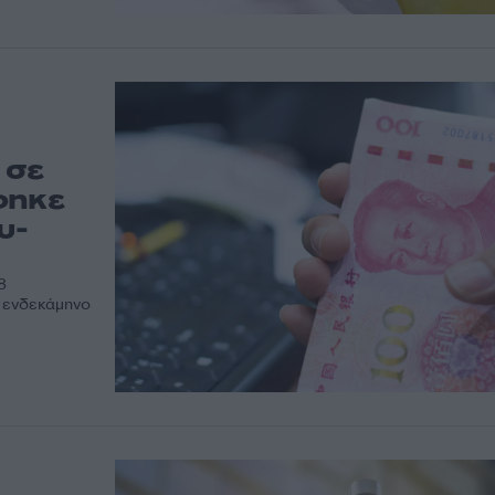
 σε
φηκε
υ-
8
ο ενδεκάμηνο