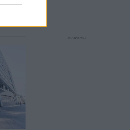
η
 (Fed) τα
 προβλέπει
ΔΙΑΦΗΜΙΣΗ