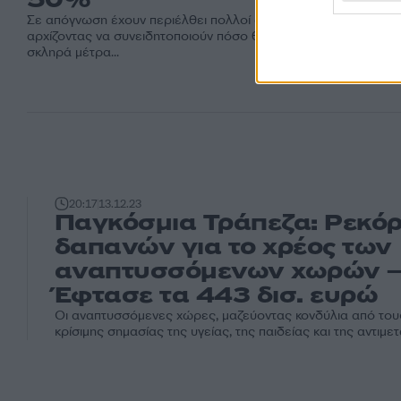
Σε απόγνωση έχουν περιέλθει πολλοί άνθρωποι στην Αργεντιν
αρχίζοντας να συνειδητοποιούν πόσο θα επηρεαστούν από τα
σκληρά μέτρα...
20:17
13.12.23
Παγκόσμια Τράπεζα: Ρεκό
δαπανών για το χρέος των
αναπτυσσόμενων χωρών 
Έφτασε τα 443 δισ. ευρώ
Οι αναπτυσσόμενες χώρες, μαζεύοντας κονδύλια από του
κρίσιμης σημασίας της υγείας, της παιδείας και της αντιμετ