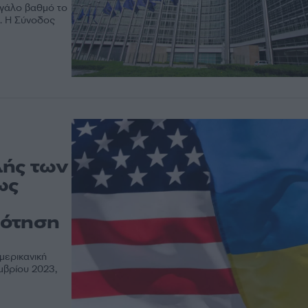
εγάλο βαθμό το
. Η Σύνοδος
λής των
ως
δότηση
μερικανική
μβρίου 2023,