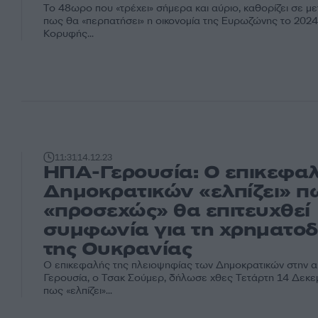
Το 48ωρο που «τρέχει» σήμερα και αύριο, καθορίζει σε μ
πως θα «περπατήσει» η οικονομία της Ευρωζώνης το 2024
Κορυφής...
11:31
14.12.23
ΗΠΑ-Γερουσία: Ο επικεφα
Δημοκρατικών «ελπίζει» π
«προσεχώς» θα επιτευχθεί
συμφωνία για τη χρηματο
της Ουκρανίας
Ο επικεφαλής της πλειοψηφίας των Δημοκρατικών στην α
Γερουσία, ο Τσακ Σούμερ, δήλωσε χθες Τετάρτη 14 Δεκε
πως «ελπίζει»...