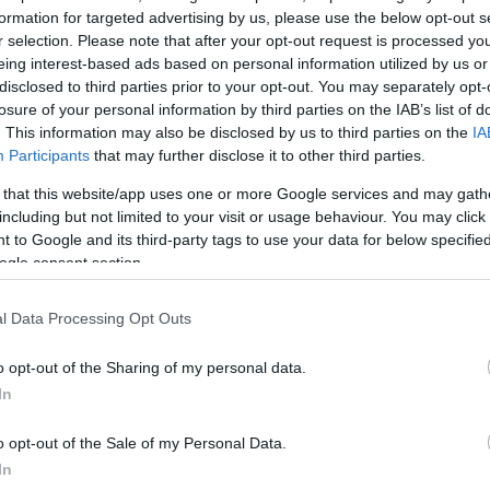
 με
formation for targeted advertising by us, please use the below opt-out s
r selection. Please note that after your opt-out request is processed y
έες κυρώσεις σε
eing interest-based ads based on personal information utilized by us or
 και τα
disclosed to third parties prior to your opt-out. You may separately opt-
losure of your personal information by third parties on the IAB’s list of
. This information may also be disclosed by us to third parties on the
IA
Participants
that may further disclose it to other third parties.
 that this website/app uses one or more Google services and may gath
including but not limited to your visit or usage behaviour. You may click 
 to Google and its third-party tags to use your data for below specifi
ogle consent section.
l Data Processing Opt Outs
ολέμου
o opt-out of the Sharing of my personal data.
 της ΕΕ λόγω
In
23) η
o opt-out of the Sale of my Personal Data.
In