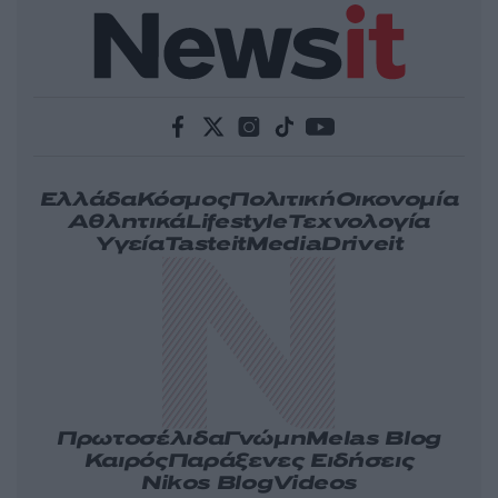
Ελλάδα
Κόσμος
Πολιτική
Οικονομία
Αθλητικά
Lifestyle
Τεχνολογία
Υγεία
Tasteit
Media
Driveit
Πρωτοσέλιδα
Γνώμη
Melas Blog
Καιρός
Παράξενες Ειδήσεις
Nikos Blog
Videos