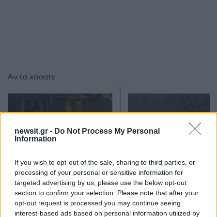
Αν τα χάσατε
newsit.gr -
Do Not Process My Personal
Information
If you wish to opt-out of the sale, sharing to third parties, or
processing of your personal or sensitive information for
Marfin: Απολογείται
Προσωρινά κρατούμεν
targeted advertising by us, please use the below opt-out
σήμερα η 46χρονη που
δήμαρχος, ο μηχανικός
section to confirm your selection. Please note that after your
έφτασε από τη Βρετανία –
ο ιδιοκτήτης του αιολι
opt-out request is processed you may continue seeing
Η μεταγωγή στην Ελλάδα
πάρκου για τη φωτιά 
interest-based ads based on personal information utilized by
και τα στοιχεία που την
Πόρτο Γερμενό και