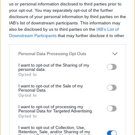
us or personal information disclosed to third parties prior to
εμπλέκουν
Ξηρονομή
your opt-out. You may separately opt-out of the further
disclosure of your personal information by third parties on the
Σχόλια
IAB’s list of downstream participants. This information may
also be disclosed by us to third parties on the
IAB’s List of
Downstream Participants
that may further disclose it to other
third parties.
Please note that this website/app uses one or more Google
Personal Data Processing Opt Outs
Σχολίασε εδώ
services and may gather and store information including but
not limited to your visit or usage behaviour. You may click to
I want to opt-out of the Sharing of my
personal data.
grant or deny consent to Google and its third-party tags to
Opted In
use your data for below specified purposes in below Google
50 /50
consent section.
I want to opt-out of the Sale of my
Personal Data.
Opted In
I want to opt-out of processing my
Personal Data for Targeted Advertising.
2000 /2000
Opted In
Υποβολή σχολίου
I want to opt-out of Collection, Use,
Retention, Sale, and/or Sharing of my