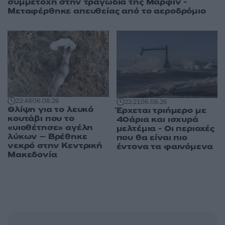
συμμετοχή στην τραγωδία της Μαρφίν -
Μεταφέρθηκε απευθείας από το αεροδρόμιο
22:48
06.08.26
22:21
06.08.26
Θλίψη για το λευκό
Έρχεται τριήμερο με
κουτάβι που το
40άρια και ισχυρά
«υιοθέτησε» αγέλη
μελτέμια - Οι περιοχές
λύκων – Βρέθηκε
που θα είναι πιο
νεκρό στην Κεντρική
έντονα τα φαινόμενα
Μακεδονία