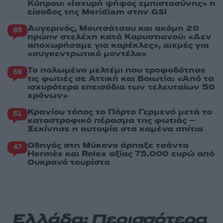
Κύπρου: «Ισχυρή ψήφος εμπιστοσύνης» η
είσοδος της Meridiam στην GSI
Αυγερινός, Μουτσάτσου και ακόμη 20
85
πρώην στελέχη κατά Καρυστιανού: «Δεν
αποχωρήσαμε για καρέκλες», αιχμές για
«συγκεντρωτικό μοντέλο»
Το πολωμένο μελτέμι που τροφοδότησε
59
τις φωτιές σε Αττική και Βοιωτία: «Από τα
ισχυρότερα επεισόδια των τελευταίων 50
χρόνων»
Κρανίου τόπος το Πόρτο Γερμενό μετά το
51
καταστροφικό πέρασμα της φωτιάς –
Ξεκίνησε η αυτοψία στα καμένα σπίτια
Οδηγός στη Μύκονο άρπαξε τσάντα
47
Hermès και Rolex αξίας 75.000 ευρώ από
Ουκρανό τουρίστα
Ελλάδα: Περισσότερα