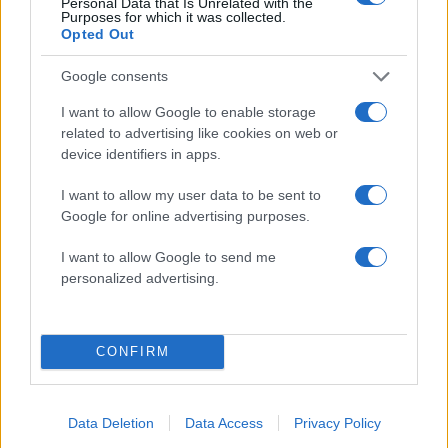
Personal Data that Is Unrelated with the
Όροι Χρήσης
. Το site προστατεύεται από reCAPTCHA, ισχύουν
Purposes for which it was collected.
Πολιτική Απορρήτου
&
Όροι Χρήσης
της Google.
Opted Out
Ελλάδα
Google consents
ΔΗΜΟΣΙΟΙ ΥΠΑΛΛΗΛΟΙ
ΜΑΚΗΣ ΒΟΡΙΔΗΣ
I want to allow Google to enable storage
Share:
related to advertising like cookies on web or
device identifiers in apps.
Ακολουθήστε το Νewsit.gr στο
Google News
και
I want to allow my user data to be sent to
ενημερωθείτε πρώτοι για όλη την ειδησεογραφία και τα
τελευταία νέα
της ημέρας
Google for online advertising purposes.
I want to allow Google to send me
personalized advertising.
Πιο δημοφιλή
CONFIRM
1
Έφυγαν οι συνεργάτες, μένει η Μαρία
Καρυστιανού - Η επόμενη μέρα για την
«Ελπίδα για τη Δημοκρατία»
Data Deletion
Data Access
Privacy Policy