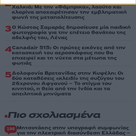
2
Συγκίνηση στο τελευταίο αντίο στον Λάκη
Χαλκιά: Με την «Φάμπρικα», λαούτο και
κλαρίνα αποχαιρέτησαν την εμβληματική
φωνή της μεταπολίτευσης
3
Ο Κώστας Σαμαράς δημοσίευσε μία παιδική
φωτογραφία για την επέτειο θανάτου της
αδελφής του, Λένας
4
Canadair 515: Οι πρώτες εικόνες από την
κατασκευή του αεροσκάφους που θα
επιχειρεί και τη νύχτα στα μέτωπα της
φωτιάς
5
Δολοφονία Βρετανίδας στην Κυψέλη: Οι
δύο καταθέσεις «κλειδί» της συζύγου του
26χρονου Αφγανού – Το στίγμα του
κινητού, η θεία από την Ινδία και τα
απειλητικά μηνύματα
Πιο σχολιασμένα
Μητσοτάκης στην υπογραφή συμφωνίας
198
για την ηλεκτρική διασύνδεση Ελλάδας –