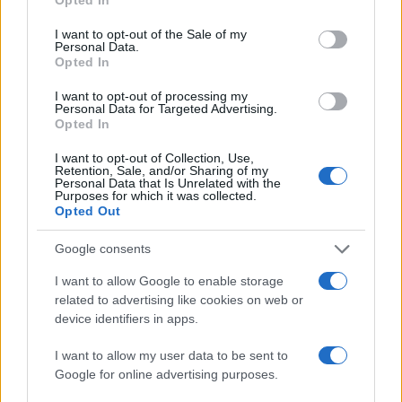
use your data for below specified purposes in below Google
Πολιτική Απορρήτου
&
Όροι Χρήσης
της Google.
consent section.
I want to opt-out of the Sale of my
Ελλάδα
Personal Data.
Opted In
ΒΛΗΜΑ
ΕΥΡΥΤΑΝΙΑ
I want to opt-out of processing my
Share:
Personal Data for Targeted Advertising.
Opted In
Ακολουθήστε το Νewsit.gr στο
Google News
και
I want to opt-out of Collection, Use,
ενημερωθείτε πρώτοι για όλη την ειδησεογραφία και τα
Retention, Sale, and/or Sharing of my
τελευταία νέα
της ημέρας
Personal Data that Is Unrelated with the
Purposes for which it was collected.
Opted Out
Google consents
I want to allow Google to enable storage
Πιο δημοφιλή
related to advertising like cookies on web or
device identifiers in apps.
1
Έφυγαν οι συνεργάτες, μένει η Μαρία
Καρυστιανού - Η επόμενη μέρα για την
I want to allow my user data to be sent to
«Ελπίδα για τη Δημοκρατία»
Google for online advertising purposes.
2
Σαμοθράκη: «Μαμά νόμιζες ότι δε θα σε