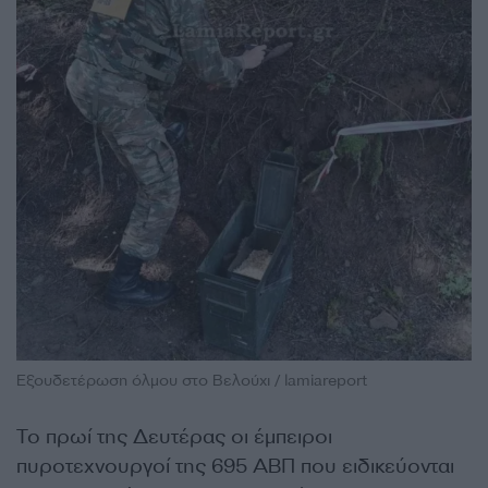
Εξουδετέρωση όλμου στο Βελούχι / lamiareport
Το πρωί της Δευτέρας οι έμπειροι
πυροτεχνουργοί της 695 ΑΒΠ που ειδικεύονται