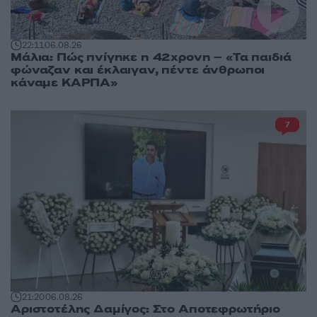
22:11
06.08.26
Μάλια: Πώς πνίγηκε η 42χρονη – «Τα παιδιά
φώναζαν και έκλαιγαν, πέντε άνθρωποι
κάναμε ΚΑΡΠΑ»
7
21:20
06.08.26
Αριστοτέλης Δαμίγος: Στο Αποτεφρωτήριο