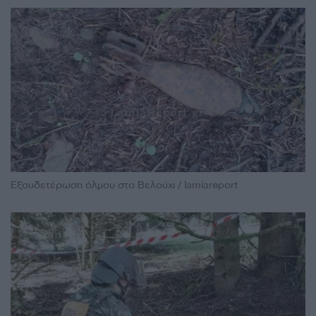
Εξουδετέρωση όλμου στο Βελούχι / lamiareport