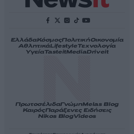
Ελλάδα
Κόσμος
Πολιτική
Οικονομία
Αθλητικά
Lifestyle
Τεχνολογία
Υγεία
Tasteit
Media
Driveit
Πρωτοσέλιδα
Γνώμη
Melas Blog
Καιρός
Παράξενες Ειδήσεις
Nikos Blog
Videos