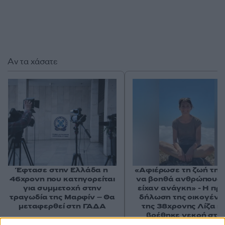
Αν τα χάσατε
Έφτασε στην Ελλάδα η
«Αφιέρωσε τη ζωή της
46χρονη που κατηγορείται
να βοηθά ανθρώπους 
για συμμετοχή στην
είχαν ανάγκη» - Η πρ
τραγωδία της Μαρφίν – Θα
δήλωση της οικογένε
μεταφερθεί στη ΓΑΔΑ
της 38χρονης Λίζα π
βρέθηκε νεκρή στη
Κυψέλη