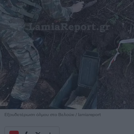
Εξουδετέρωση όλμου στο Βελούχι / lamiareport