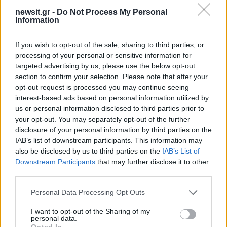
newsit.gr -
Do Not Process My Personal
Information
Σχόλια
If you wish to opt-out of the sale, sharing to third parties, or
processing of your personal or sensitive information for
targeted advertising by us, please use the below opt-out
section to confirm your selection. Please note that after your
opt-out request is processed you may continue seeing
Σχολίασε εδώ
interest-based ads based on personal information utilized by
us or personal information disclosed to third parties prior to
your opt-out. You may separately opt-out of the further
50 /50
disclosure of your personal information by third parties on the
IAB’s list of downstream participants. This information may
also be disclosed by us to third parties on the
IAB’s List of
Downstream Participants
that may further disclose it to other
third parties.
2000 /2000
Please note that this website/app uses one or more Google
Personal Data Processing Opt Outs
services and may gather and store information including but
Υποβολή σχολίου
not limited to your visit or usage behaviour. You may click to
I want to opt-out of the Sharing of my
personal data.
grant or deny consent to Google and its third-party tags to
Όροι Χρήσης
. Το site προστατεύεται από reCAPTCHA, ισχύουν
Opted In