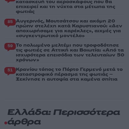
κατασκευή του αεροσκάφους που θα
επιχειρεί και τη νύχτα στα μέτωπα της
φωτιάς
Αυγερινός, Μουτσάτσου και ακόμη 20
85
πρώην στελέχη κατά Καρυστιανού: «Δεν
αποχωρήσαμε για καρέκλες», αιχμές για
«συγκεντρωτικό μοντέλο»
Το πολωμένο μελτέμι που τροφοδότησε
59
τις φωτιές σε Αττική και Βοιωτία: «Από τα
ισχυρότερα επεισόδια των τελευταίων 50
χρόνων»
Κρανίου τόπος το Πόρτο Γερμενό μετά το
51
καταστροφικό πέρασμα της φωτιάς –
Ξεκίνησε η αυτοψία στα καμένα σπίτια
Ελλάδα: Περισσότερα
άρθρα