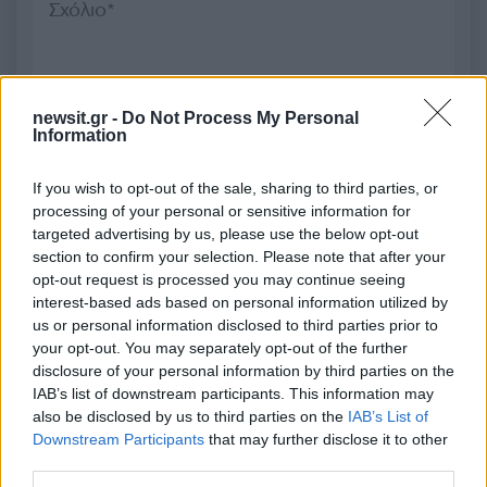
2000 /2000
newsit.gr -
Do Not Process My Personal
Information
Υποβολή σχολίου
If you wish to opt-out of the sale, sharing to third parties, or
Όροι Χρήσης
. Το site προστατεύεται από reCAPTCHA, ισχύουν
Πολιτική Απορρήτου
&
Όροι Χρήσης
της Google.
processing of your personal or sensitive information for
targeted advertising by us, please use the below opt-out
Ελλάδα
section to confirm your selection. Please note that after your
ΚΑΤΩ ΤΙΘΟΡΕΑ
ΛΗΣΤΕΙΑ
ΣΥΜΜΟΡΙΑ
opt-out request is processed you may continue seeing
interest-based ads based on personal information utilized by
Share:
us or personal information disclosed to third parties prior to
your opt-out. You may separately opt-out of the further
Ακολουθήστε το Νewsit.gr στο
Google News
και
disclosure of your personal information by third parties on the
ενημερωθείτε πρώτοι για όλη την ειδησεογραφία και τα
IAB’s list of downstream participants. This information may
τελευταία νέα
της ημέρας
also be disclosed by us to third parties on the
IAB’s List of
Downstream Participants
that may further disclose it to other
third parties.