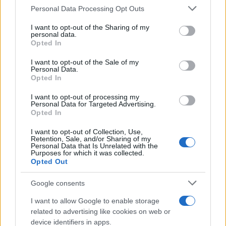
Please note that this website/app uses one or more Google
Personal Data Processing Opt Outs
services and may gather and store information including but
not limited to your visit or usage behaviour. You may click to
I want to opt-out of the Sharing of my
Πιο δημοφιλή
personal data.
grant or deny consent to Google and its third-party tags to
Opted In
use your data for below specified purposes in below Google
1
Έφυγαν οι συνεργάτες, μένει η Μαρία
Καρυστιανού - Η επόμενη μέρα για την
consent section.
I want to opt-out of the Sale of my
«Ελπίδα για τη Δημοκρατία»
Personal Data.
Opted In
2
Συγκίνηση στο τελευταίο αντίο στον Λάκη
Χαλκιά: Με την «Φάμπρικα», λαούτο και
I want to opt-out of processing my
κλαρίνα αποχαιρέτησαν την εμβληματική
Personal Data for Targeted Advertising.
φωνή της μεταπολίτευσης
Opted In
3
Ο Κώστας Σαμαράς δημοσίευσε μία παιδική
I want to opt-out of Collection, Use,
φωτογραφία για την επέτειο θανάτου της
Retention, Sale, and/or Sharing of my
αδελφής του, Λένας
Personal Data that Is Unrelated with the
Purposes for which it was collected.
4
Ποιος είναι ο ελληνοκύπριος Sir Ντέμης
Opted Out
Χασάμπης: Από το σκάκι, στο Νόμπελ
Χημείας και στο «τιμόνι» της AI της Google
Google consents
5
Το πολωμένο μελτέμι που τροφοδότησε τις
I want to allow Google to enable storage
φωτιές σε Αττική και Βοιωτία: «Από τα
ισχυρότερα επεισόδια των τελευταίων 50
related to advertising like cookies on web or
χρόνων»
device identifiers in apps.