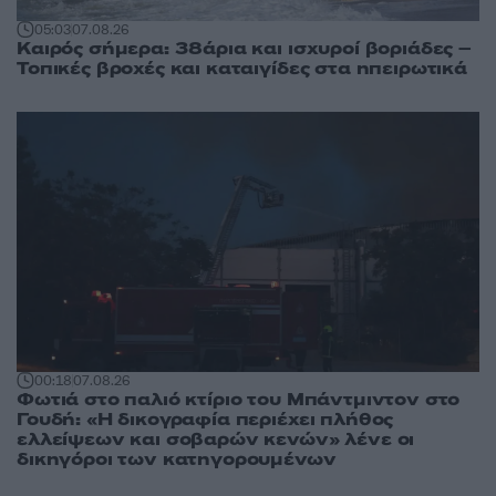
05:03
07.08.26
Καιρός σήμερα: 38άρια και ισχυροί βοριάδες –
Τοπικές βροχές και καταιγίδες στα ηπειρωτικά
00:18
07.08.26
Φωτιά στο παλιό κτίριο του Μπάντμιντον στο
Γουδή: «Η δικογραφία περιέχει πλήθος
ελλείψεων και σοβαρών κενών» λένε οι
δικηγόροι των κατηγορουμένων