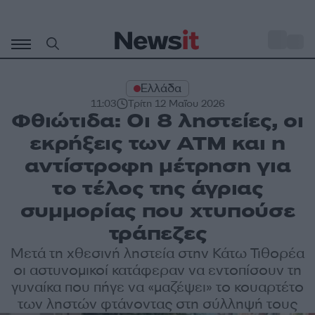
Μετάβαση
σε
o
27
περιεχόμενο
Ελλάδα
11:03
Τρίτη 12 Μαΐου 2026
Φθιώτιδα: Οι 8 ληστείες, οι
εκρήξεις των ΑΤΜ και η
αντίστροφη μέτρηση για
το τέλος της άγριας
συμμορίας που χτυπούσε
τράπεζες
Μετά τη χθεσινή ληστεία στην Κάτω Τιθορέα
οι αστυνομικοί κατάφεραν να εντοπίσουν τη
γυναίκα που πήγε να «μαζέψει» το κουαρτέτο
των ληστών φτάνοντας στη σύλληψή τους