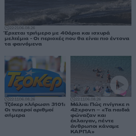
22:21
06.08.26
Έρχεται τριήμερο με 40άρια και ισχυρά
μελτέμια - Οι περιοχές που θα είναι πιο έντονα
τα φαινόμενα
22:11
06.08.26
22:11
06.08.26
Τζόκερ κλήρωση 3101:
Μάλια: Πώς πνίγηκε η
Οι τυχεροί αριθμοί
42χρονη – «Τα παιδιά
σήμερα
φώναζαν και
έκλαιγαν, πέντε
άνθρωποι κάναμε
ΚΑΡΠΑ»