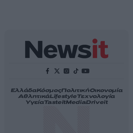
Ελλάδα
Κόσμος
Πολιτική
Οικονομία
Αθλητικά
Lifestyle
Τεχνολογία
Υγεία
Tasteit
Media
Driveit