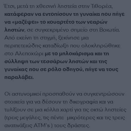
Έτσι, μετά τη χθεσινή ληστεία στην Τιθορέα,
κατάφεραν να εντοπίσουν τη γυναίκα που πήγε
να «μαζέψει» το κουαρτέτο των νεαρών
ληστών
, σε συγκεκριμένο σημείο στη Βοιωτία.
Από εκείνη τη στιγμή, ξεκίνησε μια
περιπετειώδης καταδίωξη που ολοκληρώθηκε
στο Αλεποχώρι
με το μπλοκάρισμα και τη
σύλληψη των τεσσάρων ληστών και της
γυναίκας που σε ρόλο οδηγού, πήγε να τους
παραλάβει.
Οι αστυνομικοί προσπαθούν να συγκεντρώσουν
στοιχεία για να δέσουν τη δικογραφία και να
τυλίξουν σε μια κόλλα χαρτί για τις οκτώ ληστείες
(τρεις μεγάλες, τις πέντε μικρότερες και τις τρεις
ανατινάξεις ΑΤΜ’s ) τους δράστες.