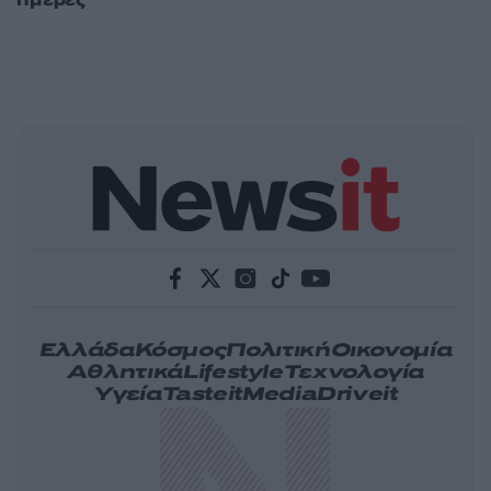
Ελλάδα
Κόσμος
Πολιτική
Οικονομία
Αθλητικά
Lifestyle
Τεχνολογία
Υγεία
Tasteit
Media
Driveit