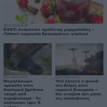
18:15
08.08.26
ΕΦΕΤ: Ανάκληση προϊόντος μαρμελάδας –
Πιθανή παρουσία θραυσμάτων γυαλιού
17:38
08.08.26
17:32
08.08.26
Μεγαλόσωμη
Υπό έλεγχο η φωτιά
αρκούδα στην
στο Κιλκίς στην
Καστοριά βρέθηκε
περιοχή Ευκαρπία –
νεκρή από
Και εναέρια στη μάχη
πυροβολισμό - Τη
της κατάσβεσης
σκότωσαν πριν 5
ημέρες