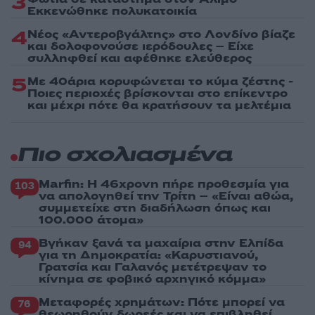
3
Εκκενώθηκε πολυκατοικία
4
Νέος «Αντεροβγάλτης» στο Λονδίνο βίαζε
και δολοφονούσε ιερόδουλες – Είχε
συλληφθεί και αφέθηκε ελεύθερος
5
Με 40άρια κορυφώνεται το κύμα ζέστης -
Ποιες περιοχές βρίσκονται στο επίκεντρο
και μέχρι πότε θα κρατήσουν τα μελτέμια
Πιο σχολιασμένα
Marfin: Η 46χρονη πήρε προθεσμία για
103
να απολογηθεί την Τρίτη – «Είναι αθώα,
συμμετείχε στη διαδήλωση όπως και
100.000 άτομα»
Βγήκαν ξανά τα μαχαίρια στην Ελπίδα
94
για τη Δημοκρατία: «Καρυστιανού,
Γρατσία και Γαλανός μετέτρεψαν το
κίνημα σε φοβικό αρχηγικό κόμμα»
Μεταφορές χρημάτων: Πότε μπορεί να
76
θεωρηθούν δωρεές και να επιβληθεί