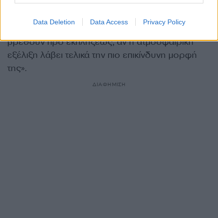
Στόχος δεν είναι να καλλιεργηθεί φόβος, αλλά
να υπάρξει έγκαιρη επίγνωση, ώστε οι αρμόδιοι
Data Deletion
Data Access
Privacy Policy
φορείς, οι υπηρεσίες και οι πολίτες να μην
βρεθούν προ εκπλήξεως, αν η ατμοσφαιρική
εξέλιξη λάβει τελικά την πιο επικίνδυνη μορφή
της».
ΔΙΑΦΗΜΙΣΗ