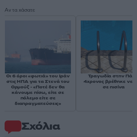
Αν τα χάσατε
Οι 6 όροι «φωτιά» του Ιράν
Τραγωδία στην Πάρο
στις ΗΠΑ για τα Στενά του
4χρονος βρέθηκε νεκ
Ορμούζ - «Ποτέ δεν θα
σε πισίνα
κάνουμε πίσω, είτε σε
πόλεμο είτε σε
διαπραγματεύσεις»
Σχόλια