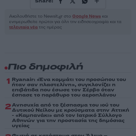
Share:
Ακολουθήστε το Νewsit.gr στο
Google News
και
ενημερωθείτε πρώτοι για όλη την ειδησεογραφία και τα
τελευταία νέα
της ημέρας
Πιο δημοφιλή
1
Ryanair: «Ένα κομμάτι του προσώπου του
ήταν σαν πλαστελίνη», συγκλονίζει η
επιβάτιδα που έσωσε τον Σέρβο όταν
έσπασε το παράθυρο του αεροπλάνου
2
Ανησυχία από το ξέσπασμα του ιού του
Δυτικού Νείλου με κρούσματα στην Αττική
- «Καμπανάκι» από τον Ιατρικό Σύλλογο
Αθηνών για την προστασία της δημόσιας
υγείας
Φωτιά σε κατάστημα στον Άλιμο –