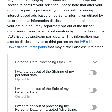
μέχρι τώρα στοιχεία είναι αρκετά σοβαρά ώστε
section to confirm your selection. Please note that after your
να επιβάλλουν αυξημένη εγρήγορση και
opt-out request is processed you may continue seeing
interest-based ads based on personal information utilized by
προετοιμασία. Γι’ αυτό και, χωρίς
us or personal information disclosed to third parties prior to
δραματοποίηση αλλά με πλήρη συναίσθηση της
your opt-out. You may separately opt-out of the further
ευθύνης,
οφείλουμε να είμαστε
disclosure of your personal information by third parties on the
IAB’s list of downstream participants. This information may
προετοιμασμένοι ακόμη και για το χειρότερο
also be disclosed by us to third parties on the
IAB’s List of
δυνατό σενάριο.
Downstream Participants
that may further disclose it to other
third parties.
Please note that this website/app uses one or more Google
Personal Data Processing Opt Outs
services and may gather and store information including but
not limited to your visit or usage behaviour. You may click to
I want to opt-out of the Sharing of my
personal data.
grant or deny consent to Google and its third-party tags to
Opted In
use your data for below specified purposes in below Google
consent section.
I want to opt-out of the Sale of my
Personal Data.
Opted In
I want to opt-out of processing my
Personal Data for Targeted Advertising.