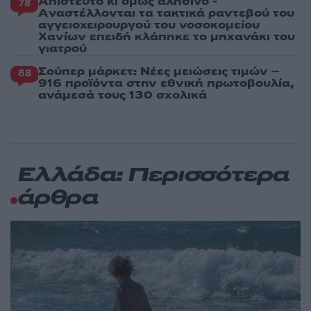
Απίστευτο κι όμως αληθινό -
78
Aναστέλλονται τα τακτικά ραντεβού του
αγγειοχειρουργού του νοσοκομείου
Χανίων επειδή κλάπηκε το μηχανάκι του
γιατρού
Σούπερ μάρκετ: Νέες μειώσεις τιμών –
68
916 προϊόντα στην εθνική πρωτοβουλία,
ανάμεσά τους 130 σχολικά
Ελλάδα: Περισσότερα
άρθρα