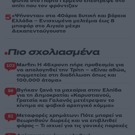
φωτιά στο Πόρτο Γερμενό επέστρεψε στο
σπίτι που τον φρόντιζαν
5
«Ψήνονται» στα 40άρια δυτική και βόρεια
Ελλάδα – Ενισχυμένα μελτέμια έως 8
μποφόρ στο Αιγαίο μέχρι
Δεκαπενταύγουστο
Πιο σχολιασμένα
Marfin: Η 46χρονη πήρε προθεσμία για
103
να απολογηθεί την Τρίτη – «Είναι αθώα,
συμμετείχε στη διαδήλωση όπως και
100.000 άτομα»
Βγήκαν ξανά τα μαχαίρια στην Ελπίδα
96
για τη Δημοκρατία: «Καρυστιανού,
Γρατσία και Γαλανός μετέτρεψαν το
κίνημα σε φοβικό αρχηγικό κόμμα»
Μεταφορές χρημάτων: Πότε μπορεί να
82
θεωρηθούν δωρεές και να επιβληθεί
φόρος – Τι ισχυεί για τις γονικές παροχές