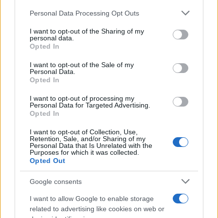
Σχολίασε εδώ
Please note that this website/app uses one or more Google
Personal Data Processing Opt Outs
services and may gather and store information including but
not limited to your visit or usage behaviour. You may click to
I want to opt-out of the Sharing of my
50 /50
personal data.
grant or deny consent to Google and its third-party tags to
Opted In
use your data for below specified purposes in below Google
consent section.
I want to opt-out of the Sale of my
Personal Data.
Opted In
2000 /2000
I want to opt-out of processing my
Personal Data for Targeted Advertising.
Υποβολή σχολίου
Opted In
I want to opt-out of Collection, Use,
Όροι Χρήσης
. Το site προστατεύεται από reCAPTCHA, ισχύουν
Retention, Sale, and/or Sharing of my
Πολιτική Απορρήτου
&
Όροι Χρήσης
της Google.
Personal Data that Is Unrelated with the
Purposes for which it was collected.
Ελλάδα
Opted Out
ΚΑΛΛΙΘΕΑ
ΚΟΡΙΤΣΙ
ΣΥΝΤΡΙΒΑΝΙ
Google consents
Share:
I want to allow Google to enable storage
related to advertising like cookies on web or
Ακολουθήστε το Νewsit.gr στο
Google News
και