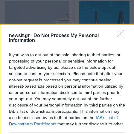
newsit.gr -
Do Not Process My Personal
Information
Οι 6 όροι «φωτιά» του Ιράν
Τραγωδία στην Πάρο
If you wish to opt-out of the sale, sharing to third parties, or
στις ΗΠΑ για τα Στενά του
4χρονος βρέθηκε νεκ
processing of your personal or sensitive information for
Ορμούζ - «Ποτέ δεν θα
σε πισίνα
targeted advertising by us, please use the below opt-out
κάνουμε πίσω, είτε σε
section to confirm your selection. Please note that after your
πόλεμο είτε σε
opt-out request is processed you may continue seeing
διαπραγματεύσεις»
interest-based ads based on personal information utilized by
us or personal information disclosed to third parties prior to
your opt-out. You may separately opt-out of the further
Σχόλια
disclosure of your personal information by third parties on the
IAB’s list of downstream participants. This information may
also be disclosed by us to third parties on the
IAB’s List of
Downstream Participants
that may further disclose it to other
third parties.