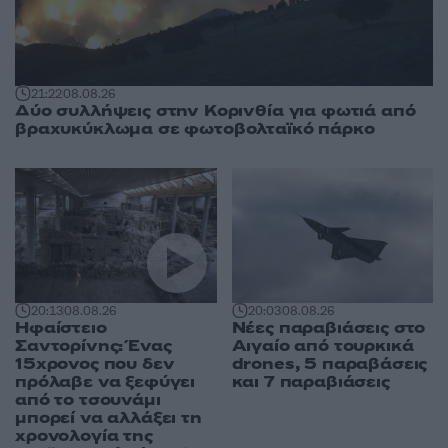
21:22
08.08.26
Δύο συλλήψεις στην Κορινθία για φωτιά από
βραχυκύκλωμα σε φωτοβολταϊκό πάρκο
20:13
08.08.26
20:03
08.08.26
Ηφαίστειο
Νέες παραβιάσεις στο
Σαντορίνης: Ένας
Αιγαίο από τουρκικά
15χρονος που δεν
drones, 5 παραβάσεις
πρόλαβε να ξεφύγει
και 7 παραβιάσεις
από το τσουνάμι
μπορεί να αλλάξει τη
χρονολογία της