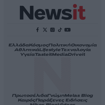
Ελλάδα
Κόσμος
Πολιτική
Οικονομία
Αθλητικά
Lifestyle
Τεχνολογία
Υγεία
Tasteit
Media
Driveit
Πρωτοσέλιδα
Γνώμη
Melas Blog
Καιρός
Παράξενες Ειδήσεις