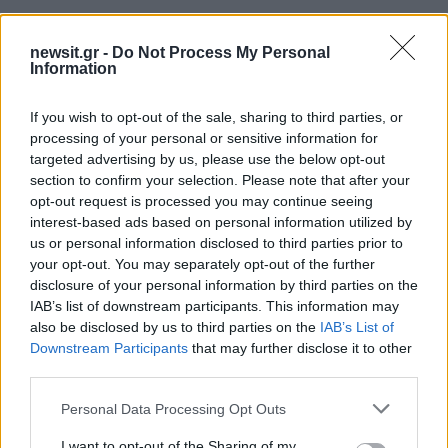
newsit.gr -
Do Not Process My Personal
Information
If you wish to opt-out of the sale, sharing to third parties, or
processing of your personal or sensitive information for
targeted advertising by us, please use the below opt-out
section to confirm your selection. Please note that after your
opt-out request is processed you may continue seeing
interest-based ads based on personal information utilized by
us or personal information disclosed to third parties prior to
your opt-out. You may separately opt-out of the further
disclosure of your personal information by third parties on the
Αν τα χάσατε
IAB’s list of downstream participants. This information may
also be disclosed by us to third parties on the
IAB’s List of
Downstream Participants
that may further disclose it to other
third parties.
Please note that this website/app uses one or more Google
Personal Data Processing Opt Outs
services and may gather and store information including but
not limited to your visit or usage behaviour. You may click to
I want to opt-out of the Sharing of my