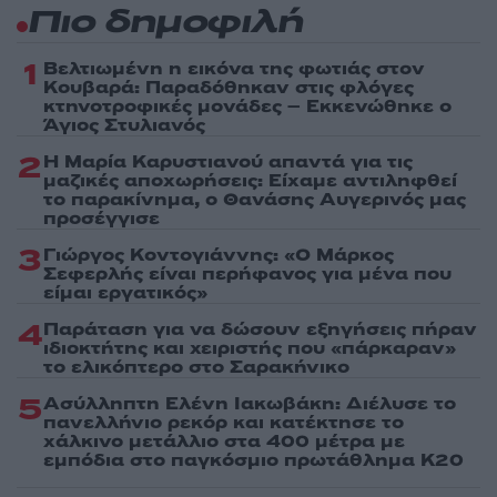
Πιο δημοφιλή
1
Βελτιωμένη η εικόνα της φωτιάς στον
Κουβαρά: Παραδόθηκαν στις φλόγες
κτηνοτροφικές μονάδες – Εκκενώθηκε ο
Άγιος Στυλιανός
2
Η Μαρία Καρυστιανού απαντά για τις
μαζικές αποχωρήσεις: Είχαμε αντιληφθεί
το παρακίνημα, ο Θανάσης Αυγερινός μας
προσέγγισε
3
Γιώργος Κοντογιάννης: «Ο Μάρκος
Σεφερλής είναι περήφανος για μένα που
είμαι εργατικός»
4
Παράταση για να δώσουν εξηγήσεις πήραν
ιδιοκτήτης και χειριστής που «πάρκαραν»
το ελικόπτερο στο Σαρακήνικο
5
Ασύλληπτη Ελένη Ιακωβάκη: Διέλυσε το
πανελλήνιο ρεκόρ και κατέκτησε το
χάλκινο μετάλλιο στα 400 μέτρα με
εμπόδια στο παγκόσμιο πρωτάθλημα Κ20