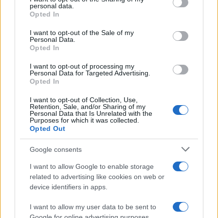
personal data.
grant or deny consent to Google and its third-party tags to
Opted In
use your data for below specified purposes in below Google
consent section.
Συγκλονιστικές εικόνες
Κίνδυνος για ακραί
I want to opt-out of the Sale of my
Personal Data.
από το σεισμό των 7,4
εξέλιξη πυρκαγιάς σε
Opted In
ρίχτερ στην Κολομβία -
περιοχές την Τρίτη 
Ξεπέρασαν τους 110 οι
Δυναμώνει το μελτέμι
I want to opt-out of processing my
νεκροί
Πέμπτη
Personal Data for Targeted Advertising.
Opted In
Σχόλια
I want to opt-out of Collection, Use,
Retention, Sale, and/or Sharing of my
Personal Data that Is Unrelated with the
Purposes for which it was collected.
Opted Out
Google consents
Σχολίασε εδώ
I want to allow Google to enable storage
related to advertising like cookies on web or
50 /50
device identifiers in apps.
I want to allow my user data to be sent to
Google for online advertising purposes.