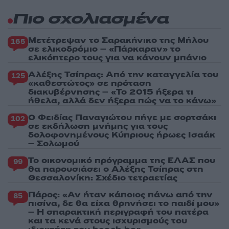
Πιο σχολιασμένα
Μετέτρεψαν το Σαρακήνικο της Μήλου
165
σε ελικοδρόμιο – «Πάρκαραν» το
ελικόπτερο τους για να κάνουν μπάνιο
Αλέξης Τσίπρας: Από την καταγγελία του
125
«καθεστώτος» σε πρόταση
διακυβέρνησης – «Το 2015 ήξερα τι
ήθελα, αλλά δεν ήξερα πώς να το κάνω»
Ο Φειδίας Παναγιώτου πήγε με σορτσάκι
102
σε εκδήλωση μνήμης για τους
δολοφονημένους Κύπριους ήρωες Ισαάκ
– Σολωμού
Το οικονομικό πρόγραμμα της ΕΛΑΣ που
99
θα παρουσιάσει ο Αλέξης Τσίπρας στη
Θεσσαλονίκη: Σχέδιο τετραετίας
Πάρος: «Αν ήταν κάποιος πάνω από την
85
πισίνα, δε θα είχα θρηνήσει το παιδί μου»
– Η σπαρακτική περιγραφή του πατέρα
και τα κενά στους ισχυρισμούς του