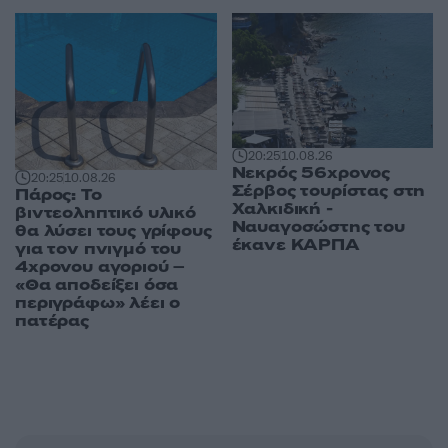
20:25
10.08.26
Νεκρός 56χρονος
20:25
10.08.26
Σέρβος τουρίστας στη
Πάρος: Το
Χαλκιδική -
βιντεοληπτικό υλικό
Ναυαγοσώστης του
θα λύσει τους γρίφους
έκανε ΚΑΡΠΑ
για τον πνιγμό του
4χρονου αγοριού –
«Θα αποδείξει όσα
περιγράφω» λέει ο
πατέρας