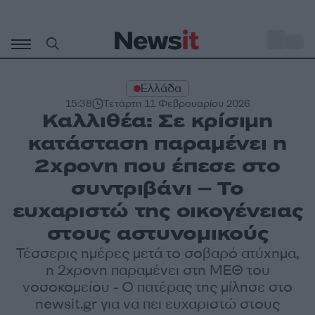
Μετάβαση
σε
o
30
περιεχόμενο
Ελλάδα
15:38
Τετάρτη 11 Φεβρουαρίου 2026
Καλλιθέα: Σε κρίσιμη
κατάσταση παραμένει η
2χρονη που έπεσε στο
συντριβάνι – Το
ευχαριστώ της οικογένειας
στους αστυνομικούς
Τέσσερις ημέρες μετά το σοβαρό ατύχημα,
η 2χρονη παραμένει στη ΜΕΘ του
νοσοκομείου - Ο πατέρας της μίλησε στο
newsit.gr για να πει ευχαριστώ στους