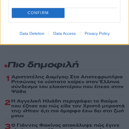
Share:
CONFIRM
Ακολουθήστε το Νewsit.gr στο
Google News
και
ενημερωθείτε πρώτοι για όλη την ειδησεογραφία και τα
τελευταία νέα
της ημέρας
Data Deletion
Data Access
Privacy Policy
Πιο δημοφιλή
1
Αριστοτέλης Δαμίγος: Στο Αποτεφρωτήριο
Ριτσώνας το «ύστατο χαίρε» στον Έλληνα
σύνδεσμο του ελικοπτέρου που έπεσε στην
Ψάθα
2
Η Αγγελική Ηλιάδη περιγράφει το θαύμα
που έζησε και πώς είδε τον Χριστό μπροστά
της: «Ήταν ό,τι πιο όμορφο έχω δει στη ζωή
μου»
3
Ο Γιάννης Φακίνος αποκάλυψε πώς έγινε