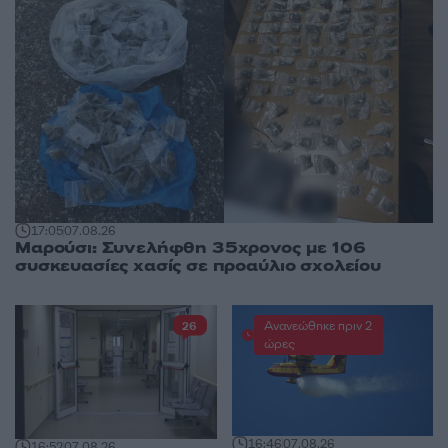
17:05
07.08.26
Μαρούσι: Συνελήφθη 35χρονος με 106
συσκευασίες χασίς σε προαύλιο σχολείου
Ανανεώθηκε πριν 2
26
ώρες
16:46
07.08.26
16:52
07.08.26