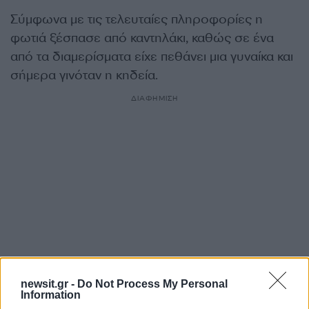
Σύμφωνα με τις τελευταίες πληροφορίες η
φωτιά ξέσπασε από καντηλάκι, καθώς σε ένα
από τα διαμερίσματα είχε πεθάνει μια γυναίκα και
σήμερα γινόταν η κηδεία.
ΔΙΑΦΗΜΙΣΗ
newsit.gr -
Do Not Process My Personal
Information