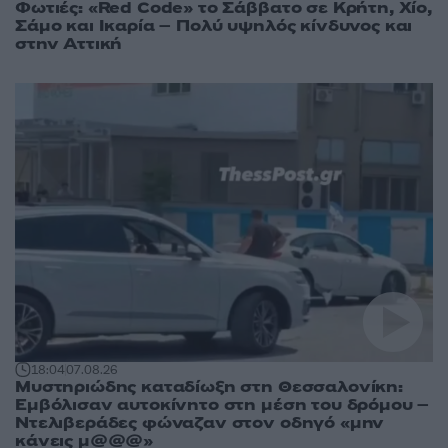
Φωτιές: «Red Code» το Σάββατο σε Κρήτη, Χίο,
Σάμο και Ικαρία – Πολύ υψηλός κίνδυνος και
στην Αττική
18:04
07.08.26
Μυστηριώδης καταδίωξη στη Θεσσαλονίκη:
Εμβόλισαν αυτοκίνητο στη μέση του δρόμου –
Ντελιβεράδες φώναζαν στον οδηγό «μην
κάνεις μ@@@»