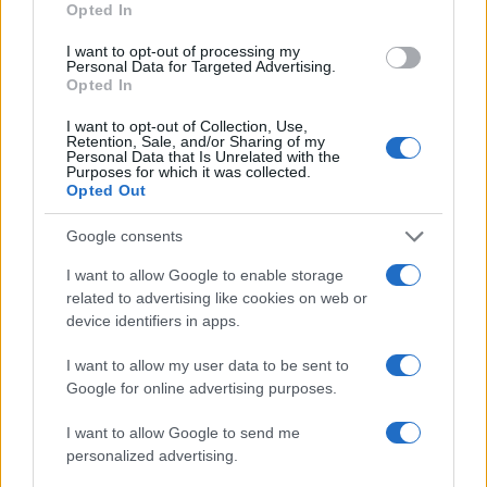
Opted In
I want to opt-out of processing my
Personal Data for Targeted Advertising.
Σχολίασε εδώ
Opted In
I want to opt-out of Collection, Use,
Retention, Sale, and/or Sharing of my
50 /50
Personal Data that Is Unrelated with the
Purposes for which it was collected.
Opted Out
Google consents
I want to allow Google to enable storage
2000 /2000
related to advertising like cookies on web or
Υποβολή σχολίου
device identifiers in apps.
I want to allow my user data to be sent to
Όροι Χρήσης
. Το site προστατεύεται από reCAPTCHA, ισχύουν
Google for online advertising purposes.
Πολιτική Απορρήτου
&
Όροι Χρήσης
της Google.
Ελλάδα
I want to allow Google to send me
ΚΟΡΥΔΑΛΛΟΣ
ΦΩΤΙΑ
personalized advertising.