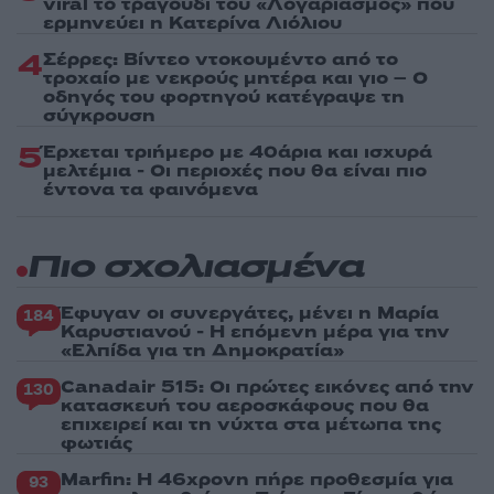
viral το τραγούδι του «Λογαριασμός» που
ερμηνεύει η Κατερίνα Λιόλιου
4
Σέρρες: Βίντεο ντοκουμέντο από το
τροχαίο με νεκρούς μητέρα και γιο – Ο
οδηγός του φορτηγού κατέγραψε τη
σύγκρουση
5
Έρχεται τριήμερο με 40άρια και ισχυρά
μελτέμια - Οι περιοχές που θα είναι πιο
έντονα τα φαινόμενα
Πιο σχολιασμένα
Έφυγαν οι συνεργάτες, μένει η Μαρία
184
Καρυστιανού - Η επόμενη μέρα για την
«Ελπίδα για τη Δημοκρατία»
Canadair 515: Οι πρώτες εικόνες από την
130
κατασκευή του αεροσκάφους που θα
επιχειρεί και τη νύχτα στα μέτωπα της
φωτιάς
Marfin: Η 46χρονη πήρε προθεσμία για
93