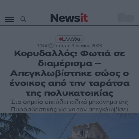
Μετάβαση
σε
o
34
περιεχόμενο
Ελλάδα
10:50
Τετάρτη 3 Ιουνίου 2026
Κορυδαλλός: Φωτιά σε
διαμέρισμα –
Απεγκλωβίστηκε σώος ο
ένοικος από την ταράτσα
της πολυκατοικίας
Στο σημείο σπεύδει ειδικό μηχάνημα της
Πυροσβεστικής για να τον απεγκλωβίσει