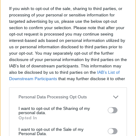
Αν τα χάσατε
If you wish to opt-out of the sale, sharing to third parties, or
processing of your personal or sensitive information for
targeted advertising by us, please use the below opt-out
section to confirm your selection. Please note that after your
opt-out request is processed you may continue seeing
interest-based ads based on personal information utilized by
us or personal information disclosed to third parties prior to
your opt-out. You may separately opt-out of the further
disclosure of your personal information by third parties on the
Δεν ήταν μόνο η ταχύτητα
Μυστράς: Αλλαγή στ
IAB’s list of downstream participants. This information may
που οδήγησε στο τροχαίο
υπερασπιστική γραμμή
also be disclosed by us to third parties on the
IAB’s List of
στις Σέρρες με νεκρούς
55χρονου που έκρυψε
Downstream Participants
that may further disclose it to other
μητέρα και γιο - «Ίσως κάτι
νεκρό πατέρα του σ
third parties.
απέσπασε την προσοχή
καταψύκτη – Η αγά
του οδηγού» λέει
στους γονείς και η
Please note that this website/app uses one or more Google
Personal Data Processing Opt Outs
πραγματογνώμονας
διαφωνία με την αδε
services and may gather and store information including but
του
not limited to your visit or usage behaviour. You may click to
I want to opt-out of the Sharing of my
personal data.
grant or deny consent to Google and its third-party tags to
Opted In
use your data for below specified purposes in below Google
Σχόλια
consent section.
I want to opt-out of the Sale of my
Personal Data.