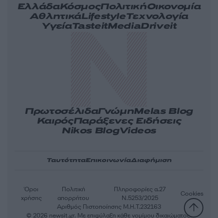
Ελλάδα
Κόσμος
Πολιτική
Οικονομία
Αθλητικά
Lifestyle
Τεχνολογία
Υγεία
Tasteit
Media
Driveit
Πρωτοσέλιδα
Γνώμη
Melas Blog
Καιρός
Παράξενες Ειδήσεις
Nikos Blog
Videos
Ταυτότητα
Επικοινωνία
Διαφήμιση
Όροι
Πολιτική
Πληροφορίες α.27
Cookies
χρήσης
απορρήτου
Ν.5253/2025
Αριθμός Πιστοποίησης Μ.Η.Τ.232163
© 2026 newsit.gr. Με επιφύλαξη κάθε νομίμου δικαιώματος.