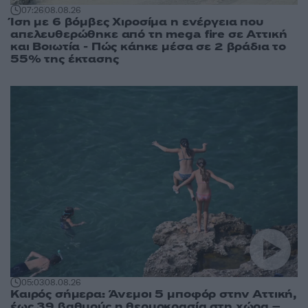
07:26
08.08.26
Ίση με 6 βόμβες Χιροσίμα η ενέργεια που
απελευθερώθηκε από τη mega fire σε Αττική
και Βοιωτία - Πώς κάηκε μέσα σε 2 βράδια το
55% της έκτασης
05:03
08.08.26
Καιρός σήμερα: Άνεμοι 5 μποφόρ στην Αττική,
έως 39 βαθμούς η θερμοκρασία στη χώρα –