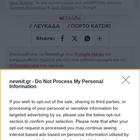
Όροι Χρήσης
. Το site προστατεύεται από reCAPTCHA, ισχύουν
Πολιτική Απορρήτου
&
Όροι Χρήσης
της Google.
Ελλάδα
ΛΕΥΚΑΔΑ
ΠΟΡΤΟ ΚΑΤΣΙΚΙ
Share:
Ακολουθήστε το Νewsit.gr στο
Google News
και
ενημερωθείτε πρώτοι για όλη την ειδησεογραφία και τα
τελευταία νέα
της ημέρας
newsit.gr -
Do Not Process My Personal
Information
If you wish to opt-out of the sale, sharing to third parties, or
Πιο δημοφιλή
processing of your personal or sensitive information for
targeted advertising by us, please use the below opt-out
1
Σέρρες: Βίντεο ντοκουμέντο από το
section to confirm your selection. Please note that after your
τροχαίο με νεκρούς μητέρα και γιο – Ο
opt-out request is processed you may continue seeing
οδηγός του φορτηγού κατέγραψε τη
σύγκρουση
interest-based ads based on personal information utilized by