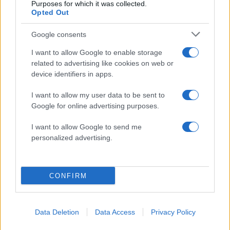
να απολογηθεί την Τρίτη – «Είναι αθώα,
Purposes for which it was collected.
συμμετείχε στη διαδήλωση όπως και
Opted Out
100.000 άτομα»
Βγήκαν ξανά τα μαχαίρια στην Ελπίδα
Google consents
90
για τη Δημοκρατία: «Καρυστιανού,
Γρατσία και Γαλανός μετέτρεψαν το
I want to allow Google to enable storage
κίνημα σε φοβικό αρχηγικό κόμμα»
related to advertising like cookies on web or
device identifiers in apps.
Μεταφορές χρημάτων: Πότε μπορεί να
71
θεωρηθούν δωρεές και να επιβληθεί
φόρος – Τι ισχυεί για τις γονικές παροχές
I want to allow my user data to be sent to
Google for online advertising purposes.
Απίστευτο κι όμως αληθινό -
60
Aναστέλλονται τα τακτικά ραντεβού του
I want to allow Google to send me
αγγειοχειρουργού του νοσοκομείου
Χανίων επειδή κλάπηκε το μηχανάκι του
personalized advertising.
γιατρού
CONFIRM
Ελλάδα: Περισσότερα
Data Deletion
Data Access
Privacy Policy
άρθρα