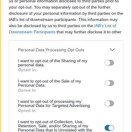
us or personal information disclosed to third parties prior to
2
Λένα Σαμαρά: Συγκίνηση στο μνημόσυνο
your opt-out. You may separately opt-out of the further
για τον έναν χρόνο από τον θάνατο της
disclosure of your personal information by third parties on the
κόρης του Αντώνη Σαμαρά
IAB’s list of downstream participants. This information may
3
Σοκαριστική υπόθεση στην Κρήτη:
also be disclosed by us to third parties on the
IAB’s List of
Τουρίστας ρωτούσε πόσο να πληρώσει για
Downstream Participants
that may further disclose it to other
να ασελγήσει σε 10χρονο κορίτσι - Το παιδί
third parties.
καθόταν αμέριμνο σε αυλή επιχείρησης
4
Please note that this website/app uses one or more Google
Γερμανία: Συνελήφθη 31χρονος για τρεις
Personal Data Processing Opt Outs
ανθρωποκτονίες μελών της greek mafia
services and may gather and store information including but
not limited to your visit or usage behaviour. You may click to
I want to opt-out of the Sharing of my
5
Έφυγε από τη ζωή η Χριστίνα Πιτουρά,
personal data.
grant or deny consent to Google and its third-party tags to
πρώην σύζυγος του Βασίλη Χιώτη
Opted In
use your data for below specified purposes in below Google
consent section.
I want to opt-out of the Sale of my
Personal Data.
Πιο σχολιασμένα
Opted In
I want to opt-out of processing my
Canadair 515: Οι πρώτες εικόνες από την
131
Personal Data for Targeted Advertising.
κατασκευή του αεροσκάφους που θα
Opted In
επιχειρεί και τη νύχτα στα μέτωπα της
φωτιάς
I want to opt-out of Collection, Use,
Retention, Sale, and/or Sharing of my
Marfin: Η 46χρονη πήρε προθεσμία για
100
Personal Data that Is Unrelated with the