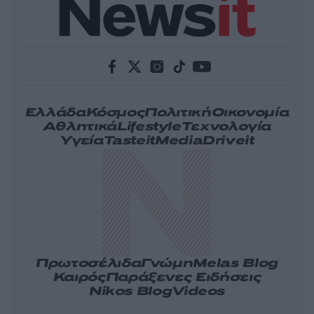
Ελλάδα
Κόσμος
Πολιτική
Οικονομία
Αθλητικά
Lifestyle
Τεχνολογία
Υγεία
Tasteit
Media
Driveit
Πρωτοσέλιδα
Γνώμη
Melas Blog
Καιρός
Παράξενες Ειδήσεις
Nikos Blog
Videos