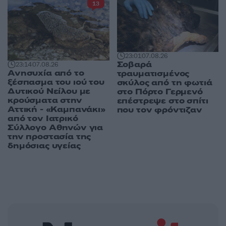
13
23:01
07.08.26
Σοβαρά
23:14
07.08.26
Ανησυχία από το
τραυματισμένος
ξέσπασμα του ιού του
σκύλος από τη φωτιά
Δυτικού Νείλου με
στο Πόρτο Γερμενό
κρούσματα στην
επέστρεψε στο σπίτι
Αττική - «Καμπανάκι»
που τον φρόντιζαν
από τον Ιατρικό
Σύλλογο Αθηνών για
την προστασία της
δημόσιας υγείας