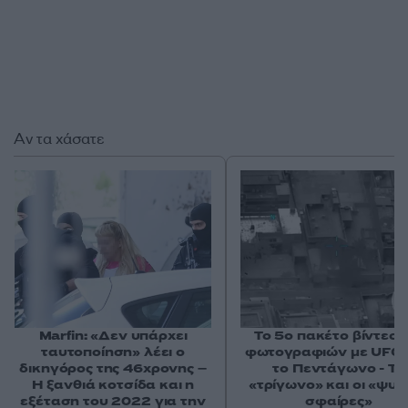
Αν τα χάσατε
Marfin: «Δεν υπάρχει
Το 5ο πακέτο βίντεο 
ταυτοποίηση» λέει ο
φωτογραφιών με UFO 
δικηγόρος της 46χρονης –
το Πεντάγωνο - Το
Η ξανθιά κοτσίδα και η
«τρίγωνο» και οι «ψυχ
εξέταση του 2022 για την
σφαίρες»