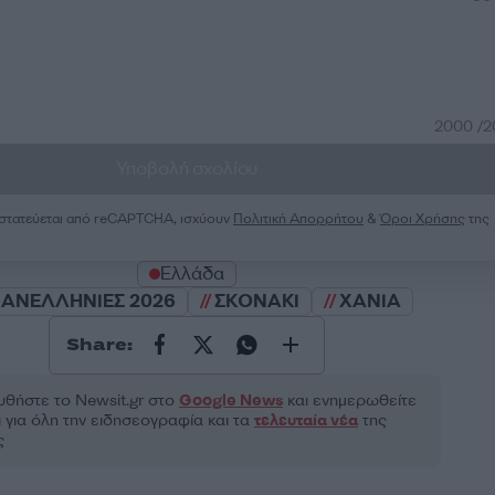
2000 /
Υποβολή σχολίου
ροστατεύεται από reCAPTCHA, ισχύουν
Πολιτική Απορρήτου
&
Όροι Χρήσης
της
Ελλάδα
ΑΝΕΛΛΗΝΙΕΣ 2026
ΣΚΟΝΑΚΙ
ΧΑΝΙΑ
Share:
θήστε το Νewsit.gr στο
Google News
και ενημερωθείτε
 για όλη την ειδησεογραφία και τα
τελευταία νέα
της
ς