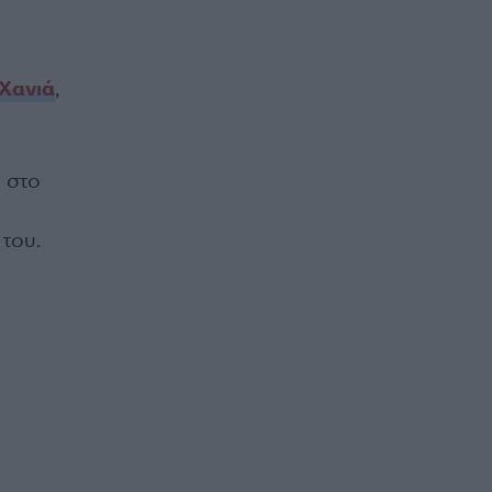
Χανιά
,
) στο
 του.