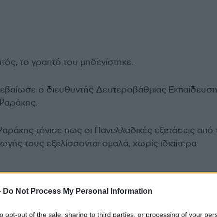
πτός, το γραπτό του μηδενίστηκε.
ιβεβαίωσε ο διευθυντής Δευτεροβάθμιας Εκπαίδευσ
Ψαράκης.
 Ψαράκης τόνισε πως οι Πανελλαδικές εξετάσεις από 
ωγής τους εξελίσσονται ομαλά, χωρίς ιδιαίτερα
ΔΙΑΦΗΜΙΣΗ
-
Do Not Process My Personal Information
to opt-out of the sale, sharing to third parties, or processing of your per