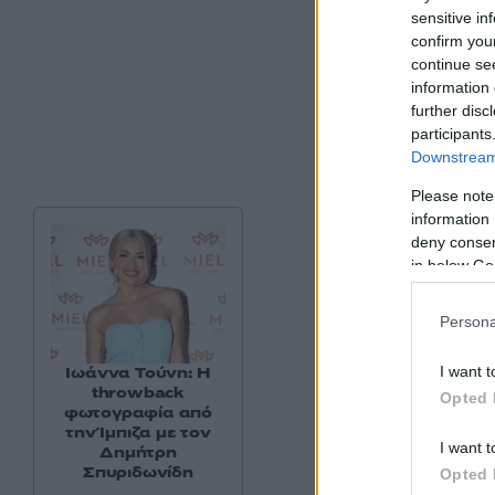
sensitive in
confirm you
continue se
information 
further disc
participants
Downstream 
Please note
information 
deny consent
in below Go
Persona
I want t
Ιωάννα Τούνη: Η
throwback
Opted 
φωτογραφία από
την Ίμπιζα με τον
I want t
Δημήτρη
Σπυριδωνίδη
Opted 