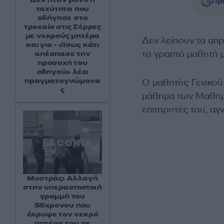
Προ
ταχύτητα που
οδήγησε στο
τροχαίο στις Σέρρες
με νεκρούς μητέρα
Δεν λείπουν τα απρ
και γιο - «Ίσως κάτι
το γραπτό μαθητή 
απέσπασε την
προσοχή του
οδηγού» λέει
πραγματογνώμονα
Ο μαθητής Γενικού
ς
μάθημα των Μαθημα
επιτηρητές του, αγ
Μυστράς: Αλλαγή
στην υπερασπιστική
γραμμή του
55χρονου που
έκρυψε τον νεκρό
πατέρα του σε