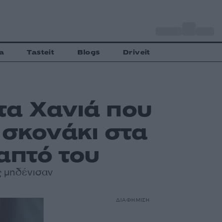
o
Αθήνα
34
C
a
Tasteit
Blogs
Driveit
τα Χανιά που
 σκονάκι στα
απτό του
ως μηδένισαν
ΔΙΑΦΗΜΙΣΗ