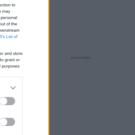
ection to
ou may
 personal
out of the
 downstream
B’s List of
er and store
ΔΙΑΦΗΜΙΣΗ
to grant or
ed purposes