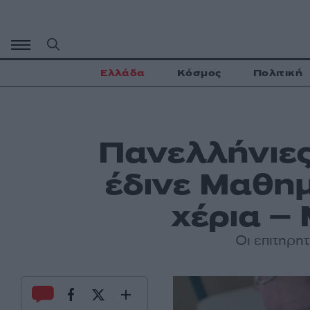
Μετάβαση
σε
περιεχόμενο
Ελλάδα
Κόσμος
Πολιτική
Πανελλήνιες
έδινε Μαθημ
χέρια –
Οι επιτηρητ