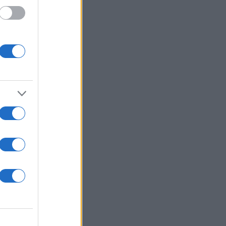
 των
ου