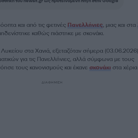
σθήκη του newsit.gr ως προτεινόμενη πηγή στην Google
όοπτα και από τις φετινές
Πανελλήνιες
, μιας και στα
μηδενίστηκε καθώς πιάστηκε με σκονάκι.
 Λυκείου στα Χανιά, εξεταζόταν σήμερα (03.06.2026
τικών για τις Πανελλήνιες, αλλά σύμφωνα με τους
νόησε τους κανονισμούς και έκανε
σκονάκι
στα χέρια
ΔΙΑΦΗΜΙΣΗ