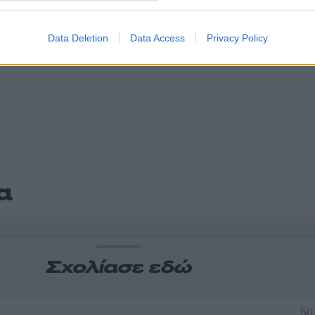
Data Deletion
Data Access
Privacy Policy
α
Σχολίασε εδώ
50