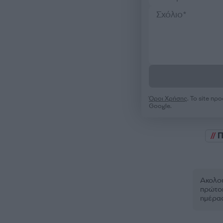
Όροι Χρήσης
. Το site π
Google.
Π
Ακολου
πρώτοι
ημέρα