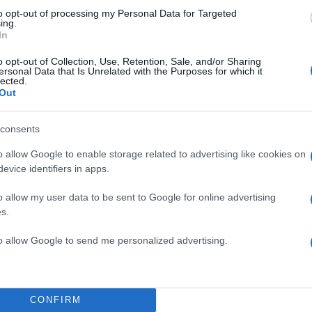
to opt-out of processing my Personal Data for Targeted
ing.
In
o opt-out of Collection, Use, Retention, Sale, and/or Sharing
ersonal Data that Is Unrelated with the Purposes for which it
lected.
μα. Όλα κυλούν ομαλά. Είναι πολύ οργανωμένα τα
Out
ε συγκεκριμένα σύμφωνα με το zarpanews.gr.
consents
ούν 16 συνολικά εξεταστικά κέντρα για τους μαθητές
o allow Google to enable storage related to advertising like cookies on
ν το ένα αφορά προφορικές εξετάσεις.
evice identifiers in apps.
o allow my user data to be sent to Google for online advertising
των ΕΠΑΛ λειτουργούν τέσσερα εξεταστικά κέντρα π
s.
από όλο τον νομό.
to allow Google to send me personalized advertising.
ΔΙΑΦΗΜΙΣΗ
CONFIRM