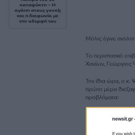
καταψύκτη – Η
αγάπη στους γονείς
και η διαφωνία με
την αδερφή του
Μόλις έγινε αντιλη
Το περιστατικό επ
Χανίων, Γεώργιος 
Την ίδια ώρα, ο κ.
πρώτη μέρα διεξαγ
προβλήματα:
newsit.gr 
If you wish 