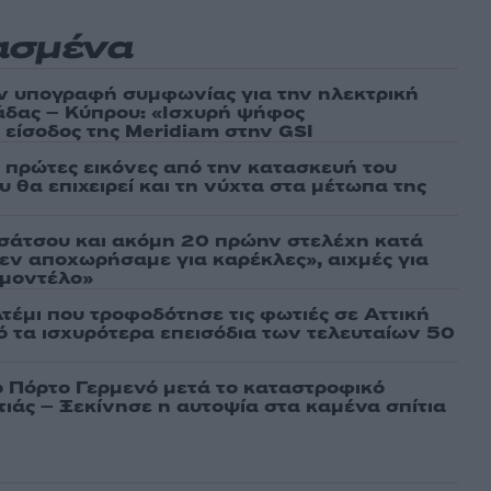
ασμένα
ν υπογραφή συμφωνίας για την ηλεκτρική
άδας – Κύπρου: «Ισχυρή ψήφος
 είσοδος της Meridiam στην GSI
ι πρώτες εικόνες από την κατασκευή του
 θα επιχειρεί και τη νύχτα στα μέτωπα της
σάτσου και ακόμη 20 πρώην στελέχη κατά
εν αποχωρήσαμε για καρέκλες», αιχμές για
 μοντέλο»
τέμι που τροφοδότησε τις φωτιές σε Αττική
πό τα ισχυρότερα επεισόδια των τελευταίων 50
ο Πόρτο Γερμενό μετά το καταστροφικό
ιάς – Ξεκίνησε η αυτοψία στα καμένα σπίτια