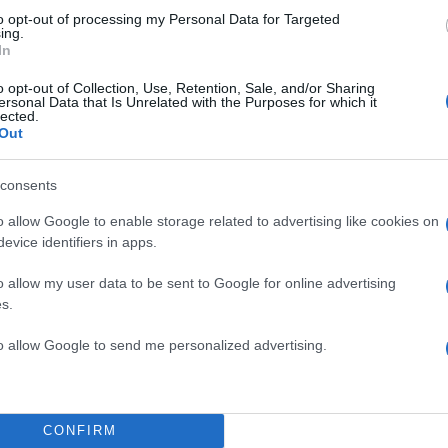
to opt-out of processing my Personal Data for Targeted
ing.
In
o opt-out of Collection, Use, Retention, Sale, and/or Sharing
ersonal Data that Is Unrelated with the Purposes for which it
lected.
Out
consents
o allow Google to enable storage related to advertising like cookies on
α
evice identifiers in apps.
o allow my user data to be sent to Google for online advertising
s.
Σχολίασε εδώ
to allow Google to send me personalized advertising.
50
CONFIRM