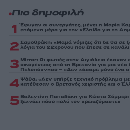
Πιο δημοφιλή
1
Έφυγαν οι συνεργάτες, μένει η Μαρία Κα
επόμενη μέρα για την «Ελπίδα για τη Δη
2
Σαμοθράκη: «Μαμά νόμιζες ότι δε θα σε 
λόγια του 22χρονου που έπεσε σε κανάλι
3
Mirror: Οι φωτιές στην Αιγιάλεια έκαναν 
οικογένειας από τη Βρετανία για μια νέα
Πελοπόννησο – «Δεν χάσαμε μόνο ένα σπ
4
Ψάθα: «Δεν υπήρξε τεχνικό πρόβλημα με
κατέθεσαν ο Βρετανός χειριστής και ο Έ
5
Βαλεντίνη Παπαδάκη για Κώστα Σόμμερ
ξεχνάει πόσο πολύ τον χρειαζόμαστε»