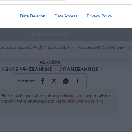
Data Deletion
Data Access
Privacy Policy
2000 /
Υποβολή σχολίου
ροστατεύεται από reCAPTCHA, ισχύουν
Πολιτική Απορρήτου
&
Όροι Χρήσης
της
Ελλάδα
ΕΚΛΕΙΨΗ ΣΕΛΗΝΗΣ
ΠΑΝΣΕΛΗΝΟΣ
Share:
θήστε το Νewsit.gr στο
Google News
και ενημερωθείτε
 για όλη την ειδησεογραφία και τα
τελευταία νέα
της
ς