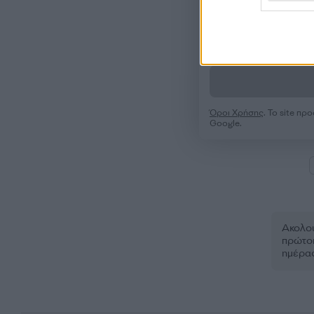
Όροι Χρήσης
. Το site π
Google.
Ακολου
πρώτοι
ημέρα