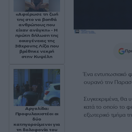
«Αφιέρωσε τη ζωή
της στο να βοηθά
ανθρώπους που
είχαν ανάγκη» - Η
πρώτη δήλωση της
οικογένειας της
38χρονης Λίζα που
Προ
βρέθηκε νεκρή
στην Κυψέλη
Ένα εντυπωσιακό φ
ουρανό την Παρασ
Συγκεκριμένα, θα 
κατά το οποίο το φ
Αργολίδα:
Προφυλακιστέοι οι
εξωτερικό τμήμα τη
δύο
κατηγορούμενοι για
τη δολοφονία του