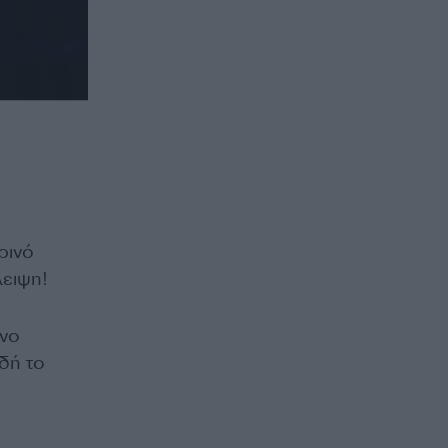
ρινό
ειψη!
ενο
δή το