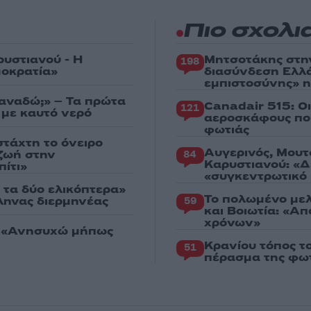
Πιο σχολι
ρυστιανού - Η
Μητσοτάκης στη
198
μοκρατία»
διασύνδεση Ελλ
εμπιστοσύνης» η
ξαναδώ;» – Τα πρώτα
Canadair 515: Ο
121
 με καυτό νερό
αεροσκάφους που
φωτιάς
στάχτη το όνειρο
Αυγερινός, Μουτ
 ζωή στην
84
Καρυστιανού: «Δ
ίτι»
«συγκεντρωτικό
 τα δύο ελικόπτερα»
Το πολωμένο μελ
λληνας διερμηνέας
59
και Βοιωτία: «Α
χρόνων»
: «Ανησυχώ μήπως
Κρανίου τόπος τ
51
πέρασμα της φωτ