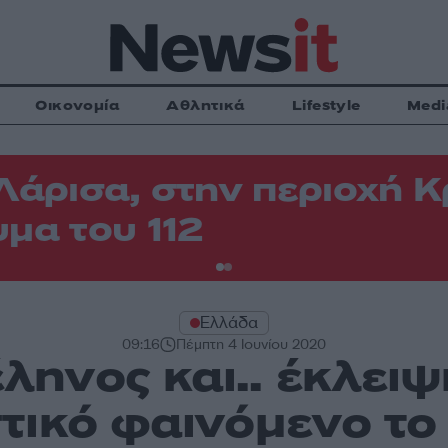
Οικονομία
Αθλητικά
Lifestyle
Medi
Λάρισα, στην περιοχή
μα του 112
Ελλάδα
09:16
Πέμπτη 4 Ιουνίου 2020
ηνος και.. έκλειψ
ικό φαινόμενο το