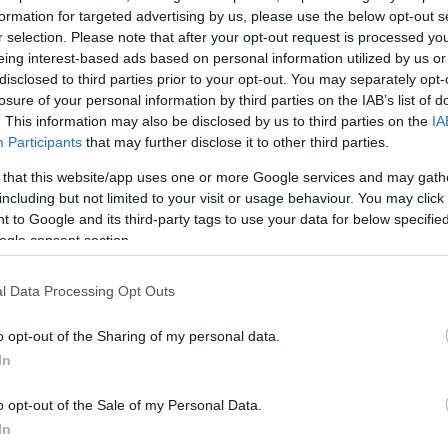
, θα φθάσει στο μέγιστο στις 22:25 (όταν πάνω από 
formation for targeted advertising by us, please use the below opt-out s
r selection. Please note that after your opt-out request is processed y
ρεθεί εντός της παρασκιάς της Γης) και θα τελειώσε
eing interest-based ads based on personal information utilized by us or
νυχτα.
disclosed to third parties prior to your opt-out. You may separately opt-
losure of your personal information by third parties on the IAB’s list of
. This information may also be disclosed by us to third parties on the
IA
ρη φετινή έκλειψη, καθώς είχε προηγηθεί στις 10
Participants
that may further disclose it to other third parties.
ς, μία έκλειψη παρασκιάς Σελήνης. Θα ακολουθήσου
 that this website/app uses one or more Google services and may gath
 δακτυλιοειδής έκλειψη Ηλίου στις 21 Ιουνίου, μία έ
including but not limited to your visit or usage behaviour. You may click 
στις 5 Ιουλίου, μία τέταρτη έκλειψη παρασκιάς Σελή
 to Google and its third-party tags to use your data for below specifi
και, τέλος, μία ολική ηλιακή έκλειψη στις 14 Δεκεμβρ
ogle consent section.
l Data Processing Opt Outs
ΔΙΑΦΗΜΙΣΗ
o opt-out of the Sharing of my personal data.
In
o opt-out of the Sale of my Personal Data.
In