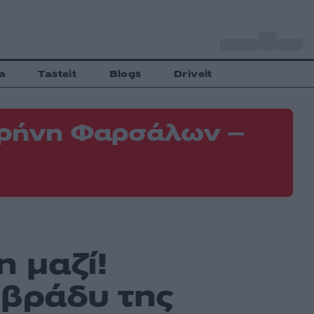
o
Αθήνα
34
C
a
Tasteit
Blogs
Driveit
 Κρήνη Φαρσάλων –
Φ
Ε
η μαζί!
 βράδυ της