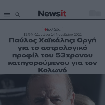
Μετάβαση
σε
o
27
περιεχόμενο
Ελλάδα
13:54
Δευτέρα 14 Νοεμβρίου 2022
Παύλος Χαϊκάλης: Οργή
για το αστρολογικό
προφίλ του 53χρονου
κατηγορούμενου για τον
Κολωνό