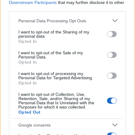
Downstream Participants
that may further disclose it to other
50 /50
third parties.
Please note that this website/app uses one or more Google
Personal Data Processing Opt Outs
services and may gather and store information including but
not limited to your visit or usage behaviour. You may click to
I want to opt-out of the Sharing of my
personal data.
grant or deny consent to Google and its third-party tags to
Opted In
2000 /2000
use your data for below specified purposes in below Google
consent section.
I want to opt-out of the Sale of my
Υποβολή σχολίου
Personal Data.
Opted In
Όροι Χρήσης
. Το site προστατεύεται από reCAPTCHA, ισχύουν
I want to opt-out of processing my
Πολιτική Απορρήτου
&
Όροι Χρήσης
της Google.
Personal Data for Targeted Advertising.
Opted In
Ελλάδα
ΚΟΛΩΝΟΣ
ΠΑΥΛΟΣ ΧΑΙΚΑΛΗΣ
I want to opt-out of Collection, Use,
Retention, Sale, and/or Sharing of my
Personal Data that Is Unrelated with the
Share:
Purposes for which it was collected.
Opted Out
Ακολουθήστε το Νewsit.gr στο
Google News
και
ενημερωθείτε πρώτοι για όλη την ειδησεογραφία και τα
Google consents
τελευταία νέα
της ημέρας