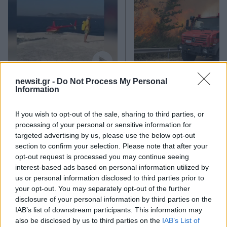
Μήλος: Οι «γκρίζες ζώνες»
«Εκρηκτικό κοκτέιλ
newsit.gr -
Do Not Process My Personal
Information
του νόμου για την
σήμερα με ανέμους έω
προσγείωση του
μποφόρ και θερμοκρα
ελικοπτέρου στο
στους 39°C - Την Πέμ
If you wish to opt-out of the sale, sharing to third parties, or
Σαρακήνικο
υποχωρεί ο υδράργυ
processing of your personal or sensitive information for
targeted advertising by us, please use the below opt-out
section to confirm your selection. Please note that after your
Σχόλια
opt-out request is processed you may continue seeing
interest-based ads based on personal information utilized by
us or personal information disclosed to third parties prior to
your opt-out. You may separately opt-out of the further
disclosure of your personal information by third parties on the
Σχολίασε εδώ
IAB’s list of downstream participants. This information may
also be disclosed by us to third parties on the
IAB’s List of