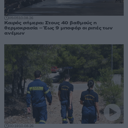
05:05
10.08.26
Καιρός σήμερα: Στους 40 βαθμούς η
θερμοκρασία – Έως 9 μποφόρ οι ριπές των
ανέμων
00:19
10.08.26