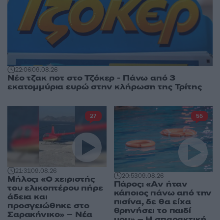
22:06
09.08.26
Νέο τζακ ποτ στο Τζόκερ - Πάνω από 3
εκατομμύρια ευρώ στην κλήρωση της Τρίτης
27
55
21:31
09.08.26
20:53
09.08.26
Μήλος: «Ο χειριστής
Πάρος: «Αν ήταν
του ελικοπτέρου πήρε
κάποιος πάνω από την
άδεια και
πισίνα, δε θα είχα
προσγειώθηκε στο
θρηνήσει το παιδί
Σαρακήνικο» – Νέα
μου» – Η σπαρακτική