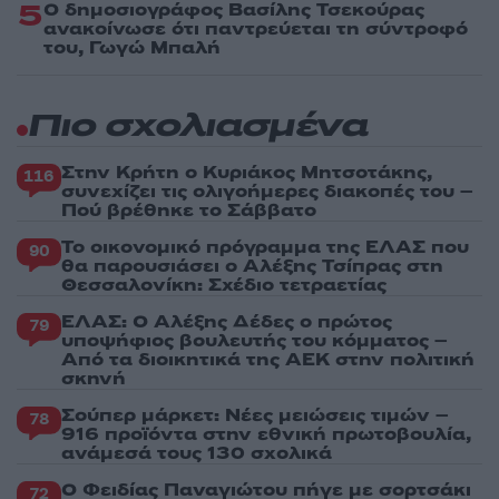
5
Ο δημοσιογράφος Βασίλης Τσεκούρας
ανακοίνωσε ότι παντρεύεται τη σύντροφό
του, Γωγώ Μπαλή
Πιο σχολιασμένα
Στην Κρήτη ο Κυριάκος Μητσοτάκης,
116
συνεχίζει τις ολιγοήμερες διακοπές του –
Πού βρέθηκε το Σάββατο
Το οικονομικό πρόγραμμα της ΕΛΑΣ που
90
θα παρουσιάσει ο Αλέξης Τσίπρας στη
Θεσσαλονίκη: Σχέδιο τετραετίας
ΕΛΑΣ: Ο Αλέξης Δέδες ο πρώτος
79
υποψήφιος βουλευτής του κόμματος –
Από τα διοικητικά της ΑΕΚ στην πολιτική
σκηνή
Σούπερ μάρκετ: Νέες μειώσεις τιμών –
78
916 προϊόντα στην εθνική πρωτοβουλία,
ανάμεσά τους 130 σχολικά
Ο Φειδίας Παναγιώτου πήγε με σορτσάκι
72