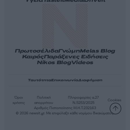
Υγεία
Tasteit
Media
Driveit
Πρωτοσέλιδα
Γνώμη
Melas Blog
Καιρός
Παράξενες Ειδήσεις
Nikos Blog
Videos
Ταυτότητα
Επικοινωνία
Διαφήμιση
Όροι
Πολιτική
Πληροφορίες α.27
Cookies
χρήσης
απορρήτου
Ν.5253/2025
Αριθμός Πιστοποίησης Μ.Η.Τ.232163
© 2026 newsit.gr. Με επιφύλαξη κάθε νομίμου δικαιώματος.