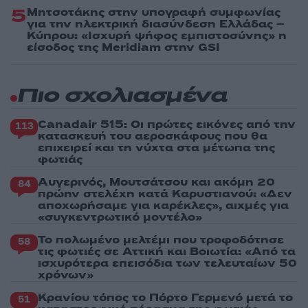
5
Μητσοτάκης στην υπογραφή συμφωνίας
για την ηλεκτρική διασύνδεση Ελλάδας –
Κύπρου: «Ισχυρή ψήφος εμπιστοσύνης» η
είσοδος της Meridiam στην GSI
Πιο σχολιασμένα
Canadair 515: Οι πρώτες εικόνες από την
113
κατασκευή του αεροσκάφους που θα
επιχειρεί και τη νύχτα στα μέτωπα της
φωτιάς
Αυγερινός, Μουτσάτσου και ακόμη 20
84
πρώην στελέχη κατά Καρυστιανού: «Δεν
αποχωρήσαμε για καρέκλες», αιχμές για
«συγκεντρωτικό μοντέλο»
Το πολωμένο μελτέμι που τροφοδότησε
58
τις φωτιές σε Αττική και Βοιωτία: «Από τα
ισχυρότερα επεισόδια των τελευταίων 50
χρόνων»
Κρανίου τόπος το Πόρτο Γερμενό μετά το
51