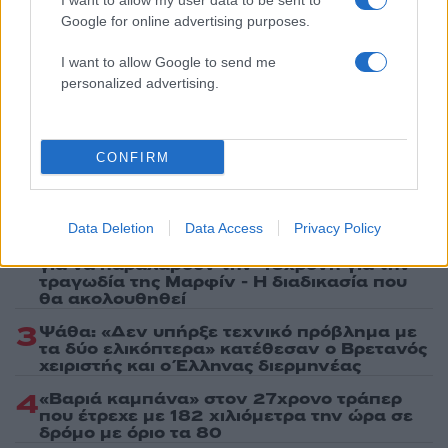
I want to allow my user data to be sent to
τελευταία νέα
της ημέρας
Google for online advertising purposes.
I want to allow Google to send me
personalized advertising.
Πιο δημοφιλή
CONFIRM
1
Έφυγαν οι συνεργάτες, μένει η Μαρία
Καρυστιανού - Η επόμενη μέρα για την
«Ελπίδα για τη Δημοκρατία»
Data Deletion
Data Access
Privacy Policy
2
Στη Βρετανία στελέχη του ελληνικού FBI
για να παραλάβουν την 46χρονη για την
τραγωδία της Μαρφίν - Η διαδικασία που
θα ακολουθηθεί
3
Ψάθα: «Δεν υπήρξε τεχνικό πρόβλημα με
τα δύο ελικόπτερα» κατέθεσαν ο Βρετανός
χειριστής και ο Έλληνας διερμηνέας
4
«Βαριά καμπάνα» στον 27χρονο τράπερ
που έτρεχε με 182 χιλιόμετρα την ώρα σε
δρόμο με όριο τα 80