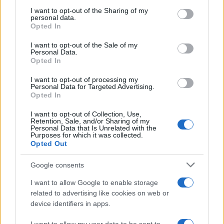
services and may gather and store information including but
not limited to your visit or usage behaviour. You may click to
I want to opt-out of the Sharing of my
personal data.
grant or deny consent to Google and its third-party tags to
Opted In
50 /50
use your data for below specified purposes in below Google
consent section.
I want to opt-out of the Sale of my
Personal Data.
Opted In
I want to opt-out of processing my
2000 /2000
Personal Data for Targeted Advertising.
Opted In
Υποβολή σχολίου
I want to opt-out of Collection, Use,
Retention, Sale, and/or Sharing of my
Όροι Χρήσης
. Το site προστατεύεται από reCAPTCHA, ισχύουν
Personal Data that Is Unrelated with the
Purposes for which it was collected.
Πολιτική Απορρήτου
&
Όροι Χρήσης
της Google.
Opted Out
Ελλάδα
ΕΠΙΘΕΣΗ
ΡΟΔΟΣ
Google consents
I want to allow Google to enable storage
Share:
related to advertising like cookies on web or
device identifiers in apps.
Ακολουθήστε το Νewsit.gr στο
Google News
και
ενημερωθείτε πρώτοι για όλη την ειδησεογραφία και τα