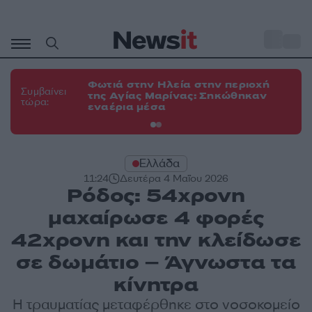
Μετάβαση
σε
o
34
περιεχόμενο
Φωτιά στην Ηλεία στην περιοχή
Φω
Συμβαίνει
της Αγίας Μαρίνας: Σηκώθηκαν
Κο
τώρα:
εναέρια μέσα
α
Ελλάδα
11:24
Δευτέρα 4 Μαΐου 2026
Ρόδος: 54χρονη
μαχαίρωσε 4 φορές
42χρονη και την κλείδωσε
σε δωμάτιο – Άγνωστα τα
κίνητρα
Η τραυματίας μεταφέρθηκε στο νοσοκομείο