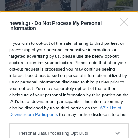
newsit.gr -
Do Not Process My Personal
Information
Δολοφονία Βρετανίδας
Μυστράς: Παθολογικά α
If you wish to opt-out of the sale, sharing to third parties, or
στην Κυψέλη: Οι δύο
«δείχνει» η πρώτη
processing of your personal or sensitive information for
καταθέσεις «κλειδί» της
ιατροδικαστική εκτίμ
targeted advertising by us, please use the below opt-out
συζύγου του 26χρονου
για τον θάνατο του
Αφγανού – Το στίγμα του
90χρονου, που έκρυψ
section to confirm your selection. Please note that after your
κινητού, η θεία από την
γιος του σε καταψύκ
opt-out request is processed you may continue seeing
Ινδία και τα απειλητικά
interest-based ads based on personal information utilized by
μηνύματα
us or personal information disclosed to third parties prior to
your opt-out. You may separately opt-out of the further
disclosure of your personal information by third parties on the
Σχόλια
IAB’s list of downstream participants. This information may
also be disclosed by us to third parties on the
IAB’s List of
Downstream Participants
that may further disclose it to other
third parties.
Please note that this website/app uses one or more Google
Personal Data Processing Opt Outs
Σχολίασε εδώ