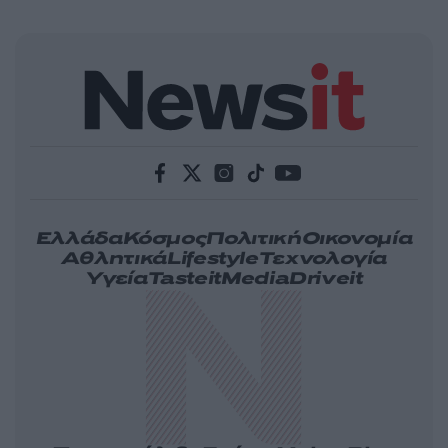
Ελλάδα
Κόσμος
Πολιτική
Οικονομία
Αθλητικά
Lifestyle
Τεχνολογία
Υγεία
Tasteit
Media
Driveit