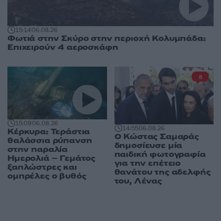
15:14
06.08.26
Φωτιά στην Σκύρο στην περιοχή Κολυμπάδα:
Επιχειρούν 4 αεροσκάφη
8
15:09
06.08.26
14:55
06.08.26
Κέρκυρα: Τεράστια
Ο Κώστας Σαμαράς
θαλάσσια ρύπανση
δημοσίευσε μία
στην παραλία
παιδική φωτογραφία
Ημερολιά – Γεμάτος
για την επέτειο
ξαπλώστρες και
θανάτου της αδελφής
ομπρέλες ο βυθός
του, Λένας