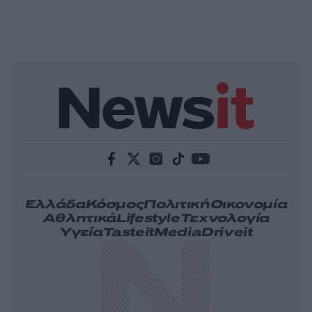
Ελλάδα
Κόσμος
Πολιτική
Οικονομία
Αθλητικά
Lifestyle
Τεχνολογία
Υγεία
Tasteit
Media
Driveit