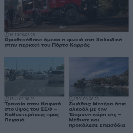
16:10
06.08.26
Οριοθετήθηκε άμεσα η φωτιά στη Χαλκιδική
στην περιοχή του Πόρτο Καρράς
15:41
06.08.26
15:31
06.08.26
Τροχαίο στον Κηφισό
Σκιάθος: Μητέρα ήπιε
στο ύψος του ΣΕΦ –
αλκοόλ με την
Καθυστερήσεις προς
15χρονη κόρη της –
Πειραιά
Μέθυσε και
προκάλεσε επεισόδια