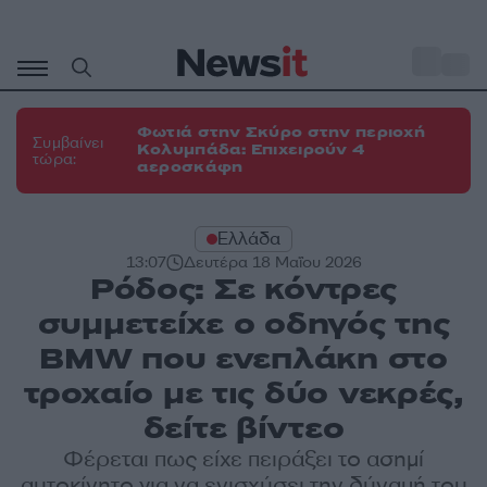
Μετάβαση
σε
o
34
περιεχόμενο
Φωτιά στην Σκύρο στην περιοχή
Συμβαίνει
Κολυμπάδα: Επιχειρούν 4
τώρα:
αεροσκάφη
Ελλάδα
13:07
Δευτέρα 18 Μαΐου 2026
Ρόδος: Σε κόντρες
συμμετείχε ο οδηγός της
BMW που ενεπλάκη στο
τροχαίο με τις δύο νεκρές,
δείτε βίντεο
Φέρεται πως είχε πειράξει το ασημί
αυτοκίνητο για να ενισχύσει την δύναμή του