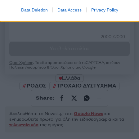
50 /50
Data Deletion
Data Access
Privacy Policy
2000 /2000
Υποβολή σχολίου
Όροι Χρήσης
. Το site προστατεύεται από reCAPTCHA, ισχύουν
Πολιτική Απορρήτου
&
Όροι Χρήσης
της Google.
Ελλάδα
ΡΟΔΟΣ
ΤΡΟΧΑΙΟ ΔΥΣΤΥΧΗΜΑ
Share:
Ακολουθήστε το Νewsit.gr στο
Google News
και
ενημερωθείτε πρώτοι για όλη την ειδησεογραφία και τα
τελευταία νέα
της ημέρας