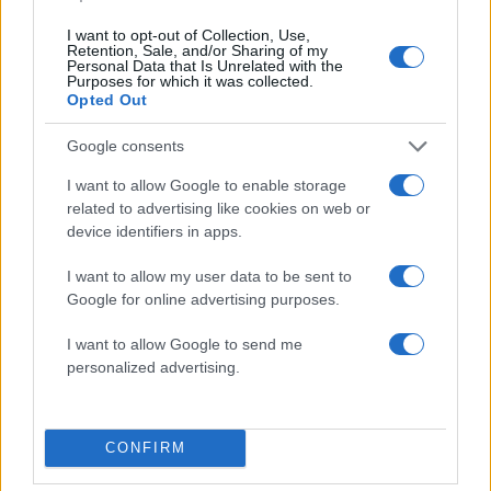
I want to opt-out of Collection, Use,
Retention, Sale, and/or Sharing of my
Personal Data that Is Unrelated with the
Purposes for which it was collected.
Δολοφονία Βρετανίδας
Μυστράς: Παθολογικά α
Opted Out
στην Κυψέλη: Οι δύο
«δείχνει» η πρώτη
καταθέσεις «κλειδί» της
ιατροδικαστική εκτίμ
συζύγου του 26χρονου
για τον θάνατο του
Google consents
Αφγανού – Το στίγμα του
90χρονου, που έκρυψ
κινητού, η θεία από την
γιος του σε καταψύκ
I want to allow Google to enable storage
Ινδία και τα απειλητικά
related to advertising like cookies on web or
μηνύματα
device identifiers in apps.
I want to allow my user data to be sent to
Σχόλια
Google for online advertising purposes.
I want to allow Google to send me
personalized advertising.
Σχολίασε εδώ
CONFIRM