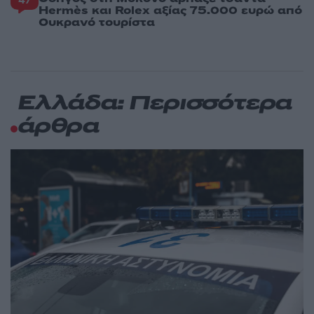
47
Hermès και Rolex αξίας 75.000 ευρώ από
Ουκρανό τουρίστα
Ελλάδα: Περισσότερα
άρθρα