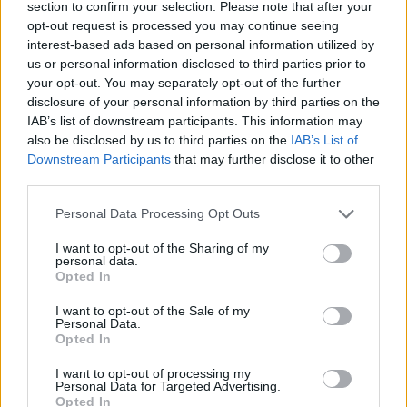
ΔΙΑΦΗΜΙΣΗ
section to confirm your selection. Please note that after your
opt-out request is processed you may continue seeing
interest-based ads based on personal information utilized by
us or personal information disclosed to third parties prior to
your opt-out. You may separately opt-out of the further
disclosure of your personal information by third parties on the
IAB’s list of downstream participants. This information may
also be disclosed by us to third parties on the
IAB’s List of
Downstream Participants
that may further disclose it to other
third parties.
Please note that this website/app uses one or more Google
Personal Data Processing Opt Outs
services and may gather and store information including but
not limited to your visit or usage behaviour. You may click to
I want to opt-out of the Sharing of my
personal data.
grant or deny consent to Google and its third-party tags to
Opted In
Αν τα χάσατε
use your data for below specified purposes in below Google
consent section.
I want to opt-out of the Sale of my
Personal Data.
Opted In
I want to opt-out of processing my
Personal Data for Targeted Advertising.
Opted In