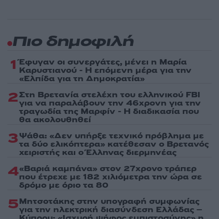
Πιο δημοφιλή
1
Έφυγαν οι συνεργάτες, μένει η Μαρία
Καρυστιανού - Η επόμενη μέρα για την
«Ελπίδα για τη Δημοκρατία»
2
Στη Βρετανία στελέχη του ελληνικού FBI
για να παραλάβουν την 46χρονη για την
τραγωδία της Μαρφίν - Η διαδικασία που
θα ακολουθηθεί
3
Ψάθα: «Δεν υπήρξε τεχνικό πρόβλημα με
τα δύο ελικόπτερα» κατέθεσαν ο Βρετανός
χειριστής και ο Έλληνας διερμηνέας
4
«Βαριά καμπάνα» στον 27χρονο τράπερ
που έτρεχε με 182 χιλιόμετρα την ώρα σε
δρόμο με όριο τα 80
5
Μητσοτάκης στην υπογραφή συμφωνίας
για την ηλεκτρική διασύνδεση Ελλάδας –
Κύπρου: «Ισχυρή ψήφος εμπιστοσύνης» η