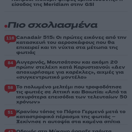
είσοδος της Meridiam στην GSI
Πιο σχολιασμένα
Canadair 515: Οι πρώτες εικόνες από την
116
κατασκευή του αεροσκάφους που θα
επιχειρεί και τη νύχτα στα μέτωπα της
φωτιάς
Αυγερινός, Μουτσάτσου και ακόμη 20
84
πρώην στελέχη κατά Καρυστιανού: «Δεν
αποχωρήσαμε για καρέκλες», αιχμές για
«συγκεντρωτικό μοντέλο»
Το πολωμένο μελτέμι που τροφοδότησε
58
τις φωτιές σε Αττική και Βοιωτία: «Από τα
ισχυρότερα επεισόδια των τελευταίων 50
χρόνων»
Κρανίου τόπος το Πόρτο Γερμενό μετά το
51
καταστροφικό πέρασμα της φωτιάς –
Ξεκίνησε η αυτοψία στα καμένα σπίτια
Οδηγός στη Μύκονο άρπαξε τσάντα