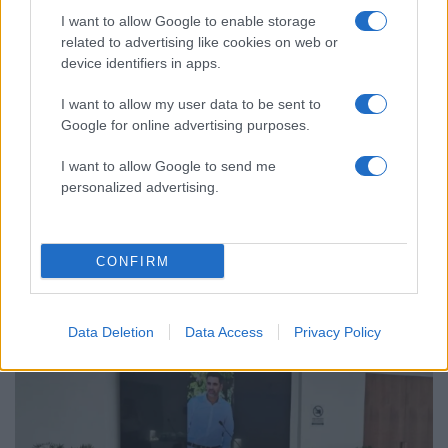
I want to allow Google to enable storage
Το πολωμένο μελτέμι που τροφοδότησε
59
related to advertising like cookies on web or
τις φωτιές σε Αττική και Βοιωτία: «Από τα
ισχυρότερα επεισόδια των τελευταίων 50
device identifiers in apps.
χρόνων»
I want to allow my user data to be sent to
Κρανίου τόπος το Πόρτο Γερμενό μετά το
51
Google for online advertising purposes.
καταστροφικό πέρασμα της φωτιάς –
Ξεκίνησε η αυτοψία στα καμένα σπίτια
I want to allow Google to send me
personalized advertising.
Ελλάδα: Περισσότερα
CONFIRM
άρθρα
Data Deletion
Data Access
Privacy Policy