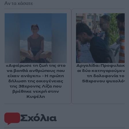
Αν τα χάσατε
«Αφιέρωσε τη ζωή της στο
Αργολίδα: Προφυλακισ
να βοηθά ανθρώπους που
οι δύο κατηγορούμενοι
είχαν ανάγκη» - Η πρώτη
τη δολοφονία του
δήλωση της οικογένειας
58χρονου ψυχολόγ
της 38χρονης Λίζα που
βρέθηκε νεκρή στην
Κυψέλη
Σχόλια