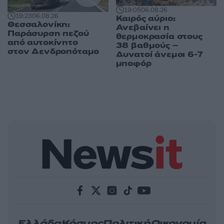
19:05
06.08.26
19:23
06.08.26
Καιρός αύριο:
Θεσσαλονίκη:
Ανεβαίνει η
Παράσυρση πεζού
θερμοκρασία στους
από αυτοκίνητο
38 βαθμούς –
στον Δενδροπόταμο
Δυνατοί άνεμοι 6-7
μποφόρ
Ελλάδα
Κόσμος
Πολιτική
Οικονομία