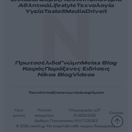
Αθλητικά
Lifestyle
Τεχνολογία
Υγεία
Tasteit
Media
Driveit
Πρωτοσέλιδα
Γνώμη
Melas Blog
Καιρός
Παράξενες Ειδήσεις
Nikos Blog
Videos
Ταυτότητα
Επικοινωνία
Διαφήμιση
Όροι
Πολιτική
Πληροφορίες α.27
Cookies
χρήσης
απορρήτου
Ν.5253/2025
Αριθμός Πιστοποίησης Μ.Η.Τ.232163
© 2026 newsit.gr. Με επιφύλαξη κάθε νομίμου δικαιώματος.