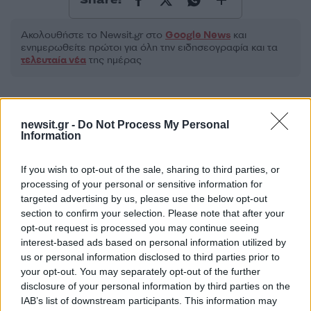
Share:
Ακολουθήστε το Νewsit.gr στο
Google News
και
ενημερωθείτε πρώτοι για όλη την ειδησεογραφία και τα
τελευταία νέα
της ημέρας
newsit.gr -
Do Not Process My Personal
Information
Πιο δημοφιλή
If you wish to opt-out of the sale, sharing to third parties, or
1
Έφυγαν οι συνεργάτες, μένει η Μαρία
processing of your personal or sensitive information for
Καρυστιανού - Η επόμενη μέρα για την
targeted advertising by us, please use the below opt-out
«Ελπίδα για τη Δημοκρατία»
section to confirm your selection. Please note that after your
2
Σαμοθράκη: «Μαμά νόμιζες ότι δε θα σε
opt-out request is processed you may continue seeing
ξαναδώ;» – Τα πρώτα λόγια του 22χρονου
interest-based ads based on personal information utilized by
που έπεσε σε κανάλι με καυτό νερό
us or personal information disclosed to third parties prior to
3
Βαλεντίνη Παπαδάκη για Κώστα Σόμμερ:
your opt-out. You may separately opt-out of the further
«Ανησυχώ μήπως ξεχνάει πόσο πολύ τον
disclosure of your personal information by third parties on the
χρειαζόμαστε»
IAB’s list of downstream participants. This information may