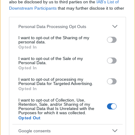
also be disclosed by us to third parties on the
IAB’s List of
4
Η βαθμολογία της UEFA μετά την ισοπαλία
του Παναθηναϊκού με την ΤΣΣΚΑ 1948
Downstream Participants
that may further disclose it to other
third parties.
5
Μυστράς: «Για ψυχολογικούς λόγους»
κρατούσε τον νεκρό πατέρα του στον
Please note that this website/app uses one or more Google
Personal Data Processing Opt Outs
καταψύκτη – Δεν ήταν οικονομικό το
services and may gather and store information including but
κίνητρο σύμφωνα με τον δικηγόρο του
not limited to your visit or usage behaviour. You may click to
I want to opt-out of the Sharing of my
personal data.
grant or deny consent to Google and its third-party tags to
Opted In
use your data for below specified purposes in below Google
Πιο σχολιασμένα
consent section.
I want to opt-out of the Sale of my
Personal Data.
Μητσοτάκης στην υπογραφή συμφωνίας
Opted In
198
για την ηλεκτρική διασύνδεση Ελλάδας –
Κύπρου: «Ισχυρή ψήφος εμπιστοσύνης» η
I want to opt-out of processing my
είσοδος της Meridiam στην GSI
Personal Data for Targeted Advertising.
Opted In
Canadair 515: Οι πρώτες εικόνες από την
127
κατασκευή του αεροσκάφους που θα
I want to opt-out of Collection, Use,
επιχειρεί και τη νύχτα στα μέτωπα της
Retention, Sale, and/or Sharing of my
φωτιάς
Personal Data that Is Unrelated with the
Purposes for which it was collected.
Αυγερινός, Μουτσάτσου και ακόμη 20
Opted Out
85
πρώην στελέχη κατά Καρυστιανού: «Δεν
αποχωρήσαμε για καρέκλες», αιχμές για
Google consents
«συγκεντρωτικό μοντέλο»