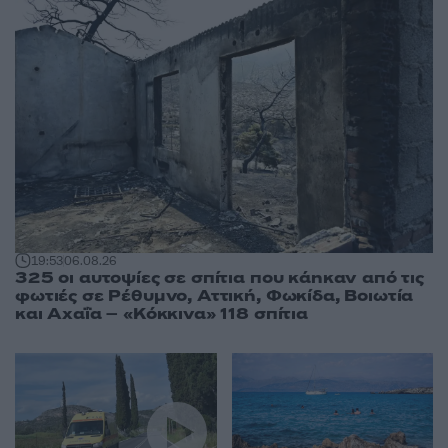
19:53
06.08.26
325 οι αυτοψίες σε σπίτια που κάηκαν από τις
φωτιές σε Ρέθυμνο, Αττική, Φωκίδα, Βοιωτία
και Αχαΐα – «Κόκκινα» 118 σπίτια