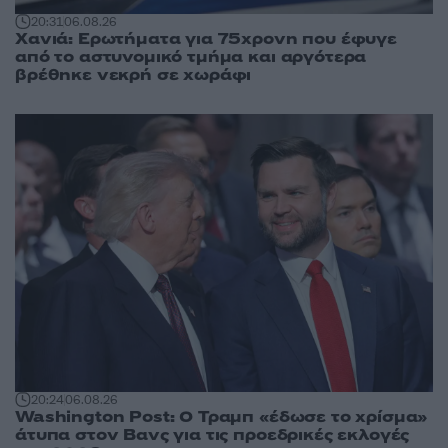
20:31
06.08.26
Χανιά: Ερωτήματα για 75χρονη που έφυγε
από το αστυνομικό τμήμα και αργότερα
βρέθηκε νεκρή σε χωράφι
20:24
06.08.26
Washington Post: Ο Τραμπ «έδωσε το χρίσμα»
άτυπα στον Βανς για τις προεδρικές εκλογές