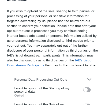
ενημερωθείτε πρώτοι για όλη την ειδησεογραφία και τα
τελευταία νέα
της ημέρας
If you wish to opt-out of the sale, sharing to third parties, or
processing of your personal or sensitive information for
targeted advertising by us, please use the below opt-out
section to confirm your selection. Please note that after your
opt-out request is processed you may continue seeing
Πιο δημοφιλή
interest-based ads based on personal information utilized by
us or personal information disclosed to third parties prior to
1
your opt-out. You may separately opt-out of the further
Σοκαριστική υπόθεση στην Κρήτη:
Τουρίστας ρωτούσε πόσο να πληρώσει για
disclosure of your personal information by third parties on the
να ασελγήσει σε 10χρονο κορίτσι - Το παιδί
IAB’s list of downstream participants. This information may
καθόταν αμέριμνο σε αυλή επιχείρησης
also be disclosed by us to third parties on the
IAB’s List of
2
Downstream Participants
that may further disclose it to other
Δεν ήταν μόνο η ταχύτητα που οδήγησε
στο τροχαίο στις Σέρρες με νεκρούς μητέρα
third parties.
και γιο - «Ίσως κάτι απέσπασε την προσοχή
του οδηγού» λέει πραγματογνώμονας
Please note that this website/app uses one or more Google
Personal Data Processing Opt Outs
services and may gather and store information including but
3
Μυστράς: Αλλαγή στην υπερασπιστική
not limited to your visit or usage behaviour. You may click to
I want to opt-out of the Sharing of my
γραμμή του 55χρονου που έκρυψε τον
personal data.
grant or deny consent to Google and its third-party tags to
νεκρό πατέρα του σε καταψύκτη – Η
Opted In
αγάπη στους γονείς και η διαφωνία με την
use your data for below specified purposes in below Google
αδερφή του
consent section.
I want to opt-out of the Sale of my