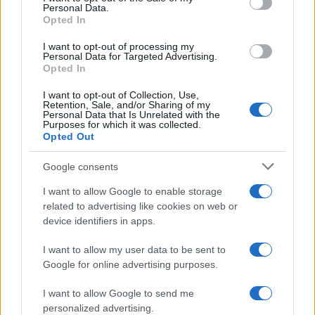
Personal Data.
4
Ιωάννα Τούνη: Η throwback φωτογραφία
Opted In
από την Ίμπιζα με τον Δημήτρη
Σπυριδωνίδη
I want to opt-out of processing my
Personal Data for Targeted Advertising.
5
Τραγωδία στις Σέρρες: «Τα έχασα όλα, κάτι
Opted In
με τράβαγε στην καρδιά μου», λέει ο
άνδρας που έχασε σύζυγο και γιο στο
τροχαίο
I want to opt-out of Collection, Use,
Retention, Sale, and/or Sharing of my
Personal Data that Is Unrelated with the
Purposes for which it was collected.
Opted Out
Πιο σχολιασμένα
Google consents
Marfin: Η 46χρονη πήρε προθεσμία για
101
να απολογηθεί την Τρίτη – «Είναι αθώα,
I want to allow Google to enable storage
συμμετείχε στη διαδήλωση όπως και
related to advertising like cookies on web or
100.000 άτομα»
device identifiers in apps.
Βγήκαν ξανά τα μαχαίρια στην Ελπίδα
94
για τη Δημοκρατία: «Καρυστιανού,
I want to allow my user data to be sent to
Γρατσία και Γαλανός μετέτρεψαν το
Google for online advertising purposes.
κίνημα σε φοβικό αρχηγικό κόμμα»
Μεταφορές χρημάτων: Πότε μπορεί να
I want to allow Google to send me
71
θεωρηθούν δωρεές και να επιβληθεί
personalized advertising.