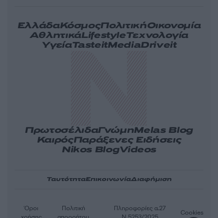
Ελλάδα
Κόσμος
Πολιτική
Οικονομία
Αθλητικά
Lifestyle
Τεχνολογία
Υγεία
Tasteit
Media
Driveit
Πρωτοσέλιδα
Γνώμη
Melas Blog
Καιρός
Παράξενες Ειδήσεις
Nikos Blog
Videos
Ταυτότητα
Επικοινωνία
Διαφήμιση
Όροι
Πολιτική
Πληροφορίες α.27
Cookies
χρήσης
απορρήτου
Ν.5253/2025