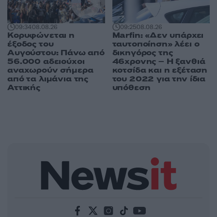
09:34
08.08.26
09:25
08.08.26
Κορυφώνεται η
Marfin: «Δεν υπάρχει
έξοδος του
ταυτοποίηση» λέει ο
Αυγούστου: Πάνω από
δικηγόρος της
56.000 αδειούχοι
46χρονης – Η ξανθιά
αναχωρούν σήμερα
κοτσίδα και η εξέταση
από τα λιμάνια της
του 2022 για την ίδια
Αττικής
υπόθεση