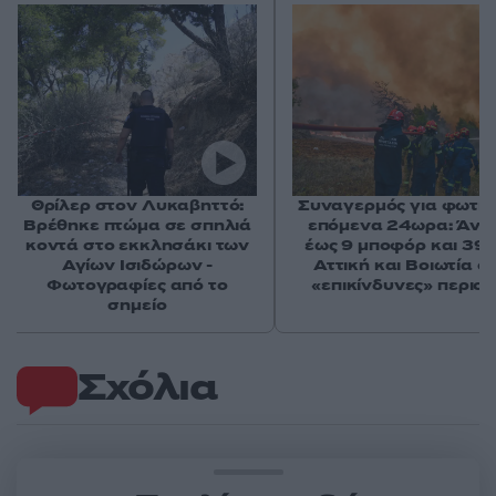
Θρίλερ στον Λυκαβηττό:
Συναγερμός για φωτιέ
Βρέθηκε πτώμα σε σπηλιά
επόμενα 24ωρα: Άνε
κοντά στο εκκλησάκι των
έως 9 μποφόρ και 39°
Αγίων Ισιδώρων -
Αττική και Βοιωτία στ
Φωτογραφίες από το
«επικίνδυνες» περιοχ
σημείο
Σχόλια