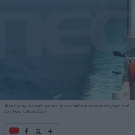
Φωτογραφία ντοκουμέντο με το ελικόπτερο να πετά γύρο από
το πλοίο «Θεόφιλος»