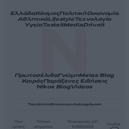
Ελλάδα
Κόσμος
Πολιτική
Οικονομία
Αθλητικά
Lifestyle
Τεχνολογία
Υγεία
Tasteit
Media
Driveit
Πρωτοσέλιδα
Γνώμη
Melas Blog
Καιρός
Παράξενες Ειδήσεις
Nikos Blog
Videos
Ταυτότητα
Επικοινωνία
Διαφήμιση
Όροι
Πολιτική
Πληροφορίες α.27
Cookies
χρήσης
απορρήτου
Ν.5253/2025