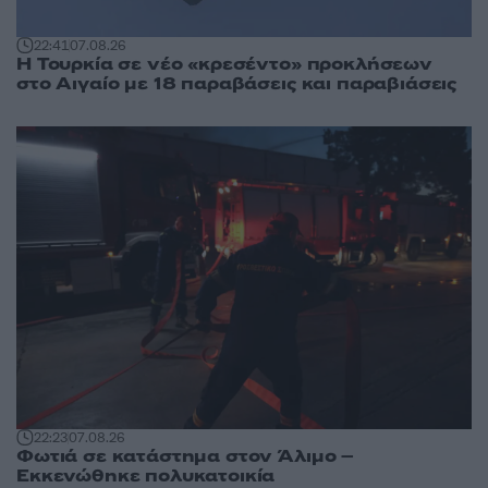
22:41
07.08.26
Η Τουρκία σε νέο «κρεσέντο» προκλήσεων
στο Αιγαίο με 18 παραβάσεις και παραβιάσεις
22:23
07.08.26
Φωτιά σε κατάστημα στον Άλιμο –
Εκκενώθηκε πολυκατοικία