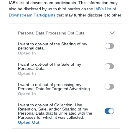
IAB’s list of downstream participants. This information may
also be disclosed by us to third parties on the
IAB’s List of
Downstream Participants
that may further disclose it to other
third parties.
Αν τα χάσατε
Please note that this website/app uses one or more Google
Personal Data Processing Opt Outs
services and may gather and store information including but
not limited to your visit or usage behaviour. You may click to
I want to opt-out of the Sharing of my
personal data.
grant or deny consent to Google and its third-party tags to
Opted In
use your data for below specified purposes in below Google
consent section.
I want to opt-out of the Sale of my
Personal Data.
Opted In
I want to opt-out of processing my
Personal Data for Targeted Advertising.
Opted In
Λέρος: 18χρονος
Νεκρός 17χρονος στ
ομολόγησε πως σκότωσε
Λουτράκι από μαχαιριέ
I want to opt-out of Collection, Use,
τον 50χρονο πατέρα του
Στο νοσοκομείο με
Retention, Sale, and/or Sharing of my
μετά από τσακωμό
τραύματα στην κοιλ
Personal Data that Is Unrelated with the
19χρονος
Purposes for which it was collected.
Opted Out