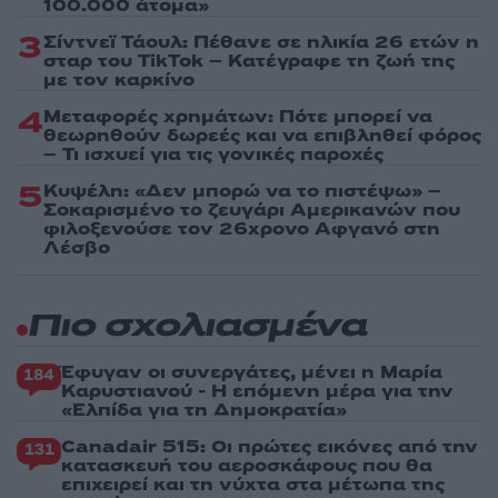
100.000 άτομα»
3
Σίντνεϊ Τάουλ: Πέθανε σε ηλικία 26 ετών η
σταρ του TikTok – Kατέγραφε τη ζωή της
με τον καρκίνο
4
Μεταφορές χρημάτων: Πότε μπορεί να
θεωρηθούν δωρεές και να επιβληθεί φόρος
– Τι ισχυεί για τις γονικές παροχές
5
Κυψέλη: «Δεν μπορώ να το πιστέψω» –
Σοκαρισμένο το ζευγάρι Αμερικανών που
φιλοξενούσε τον 26χρονο Αφγανό στη
Λέσβο
Πιο σχολιασμένα
Έφυγαν οι συνεργάτες, μένει η Μαρία
184
Καρυστιανού - Η επόμενη μέρα για την
«Ελπίδα για τη Δημοκρατία»
Canadair 515: Οι πρώτες εικόνες από την
131
κατασκευή του αεροσκάφους που θα
επιχειρεί και τη νύχτα στα μέτωπα της