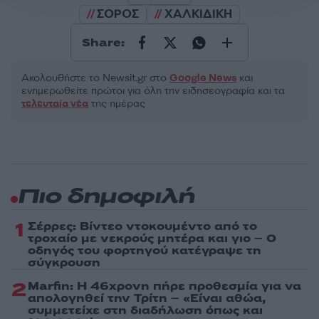
ΣΟΡΟΣ
ΧΑΛΚΙΔΙΚΗ
Share:
Ακολουθήστε το Νewsit.gr στο
Google News
και
ενημερωθείτε πρώτοι για όλη την ειδησεογραφία και τα
τελευταία νέα
της ημέρας
Πιο δημοφιλή
1
Σέρρες: Βίντεο ντοκουμέντο από το
τροχαίο με νεκρούς μητέρα και γιο – Ο
οδηγός του φορτηγού κατέγραψε τη
σύγκρουση
2
Marfin: Η 46χρονη πήρε προθεσμία για να
απολογηθεί την Τρίτη – «Είναι αθώα,
συμμετείχε στη διαδήλωση όπως και