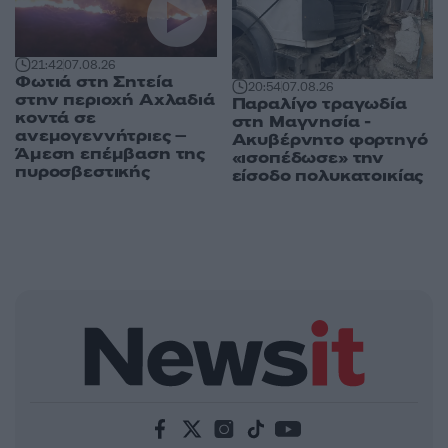
21:42
07.08.26
Φωτιά στη Σητεία
20:54
07.08.26
στην περιοχή Αχλαδιά
Παραλίγο τραγωδία
κοντά σε
στη Μαγνησία -
ανεμογεννήτριες –
Ακυβέρνητο φορτηγό
Άμεση επέμβαση της
«ισοπέδωσε» την
πυροσβεστικής
είσοδο πολυκατοικίας