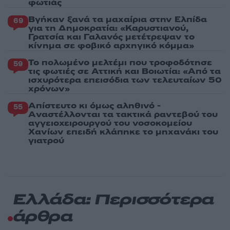
φωτιάς
Βγήκαν ξανά τα μαχαίρια στην Ελπίδα
69
για τη Δημοκρατία: «Καρυστιανού,
Γρατσία και Γαλανός μετέτρεψαν το
κίνημα σε φοβικό αρχηγικό κόμμα»
Το πολωμένο μελτέμι που τροφοδότησε
59
τις φωτιές σε Αττική και Βοιωτία: «Από τα
ισχυρότερα επεισόδια των τελευταίων 50
χρόνων»
Απίστευτο κι όμως αληθινό -
55
Aναστέλλονται τα τακτικά ραντεβού του
αγγειοχειρουργού του νοσοκομείου
Χανίων επειδή κλάπηκε το μηχανάκι του
γιατρού
Ελλάδα: Περισσότερα
άρθρα