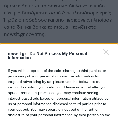
όμως είδαμε και τη σακούλα δίπλα και επειδή
είχε μια δυσάρεστη οσμή δεν πλησιάσαμε εμείς.
Ήρθε ο πρόεδρος και απο περιέργεια πλησίασε
να το δει και βρήκε το πτώμα», τονίζει στο
newsit.gr εργάτης.
«Το θέμα είναι να βρεθεί ποιός ή ποια είναι το
newsit.gr -
Do Not Process My Personal
νεκρό άτομο», επισημαίνει.
Information
ΔΙΑΦΗΜΙΣΗ
If you wish to opt-out of the sale, sharing to third parties, or
processing of your personal or sensitive information for
targeted advertising by us, please use the below opt-out
section to confirm your selection. Please note that after your
opt-out request is processed you may continue seeing
interest-based ads based on personal information utilized by
us or personal information disclosed to third parties prior to
your opt-out. You may separately opt-out of the further
disclosure of your personal information by third parties on the