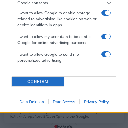
Σχόλια
Google consents
I want to allow Google to enable storage
related to advertising like cookies on web or
device identifiers in apps.
Σχολίασε εδώ
I want to allow my user data to be sent to
Google for online advertising purposes.
I want to allow Google to send me
50 /50
personalized advertising.
CONFIRM
2000 /2000
Υποβολή σχολίου
Data Deletion
Data Access
Privacy Policy
Όροι Χρήσης
. Το site προστατεύεται από reCAPTCHA, ισχύουν
Πολιτική Απορρήτου
&
Όροι Χρήσης
της Google.
Ελλάδα