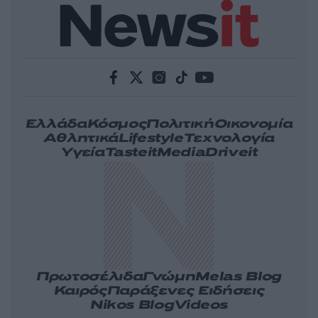
Ελλάδα
Κόσμος
Πολιτική
Οικονομία
Αθλητικά
Lifestyle
Τεχνολογία
Υγεία
Tasteit
Media
Driveit
Πρωτοσέλιδα
Γνώμη
Melas Blog
Καιρός
Παράξενες Ειδήσεις
Nikos Blog
Videos