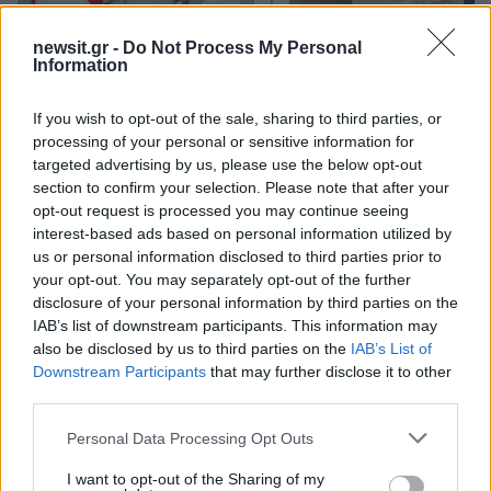
newsit.gr -
Do Not Process My Personal
Οι πρώτες δηλώσεις του
Παράταση για να δώσ
Information
ιδιοκτήτη της πισίνας στην
εξηγήσεις πήραν ιδιοκτ
Πάρο στην οποία πνίγηκε ο
και χειριστής που
4χρονος - «Είχαμε
«πάρκαραν» το ελικόπ
If you wish to opt-out of the sale, sharing to third parties, or
προσπαθήσει να διώξουμε
στο Σαρακήνικο
processing of your personal or sensitive information for
την οικογένεια»
targeted advertising by us, please use the below opt-out
section to confirm your selection. Please note that after your
opt-out request is processed you may continue seeing
Σχόλια
interest-based ads based on personal information utilized by
us or personal information disclosed to third parties prior to
your opt-out. You may separately opt-out of the further
disclosure of your personal information by third parties on the
IAB’s list of downstream participants. This information may
also be disclosed by us to third parties on the
IAB’s List of
Σχολίασε εδώ
Downstream Participants
that may further disclose it to other
third parties.
50 /50
Please note that this website/app uses one or more Google
Personal Data Processing Opt Outs
services and may gather and store information including but
not limited to your visit or usage behaviour. You may click to
I want to opt-out of the Sharing of my