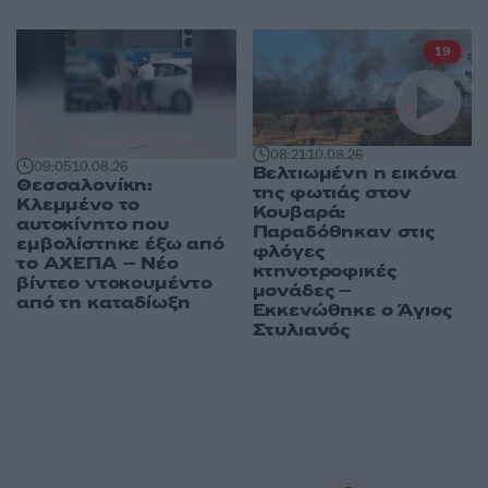
19
08:21
10.08.26
09:05
10.08.26
Βελτιωμένη η εικόνα
Θεσσαλονίκη:
της φωτιάς στον
Κλεμμένο το
Κουβαρά:
αυτοκίνητο που
Παραδόθηκαν στις
εμβολίστηκε έξω από
φλόγες
το ΑΧΕΠΑ – Νέο
κτηνοτροφικές
βίντεο ντοκουμέντο
μονάδες –
από τη καταδίωξη
Εκκενώθηκε ο Άγιος
Στυλιανός