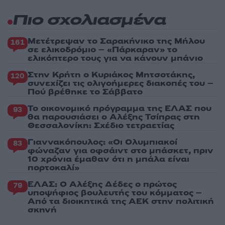
Πιο σχολιασμένα
Μετέτρεψαν το Σαρακήνικο της Μήλου
161
σε ελικοδρόμιο – «Πάρκαραν» το
ελικόπτερο τους για να κάνουν μπάνιο
Στην Κρήτη ο Κυριάκος Μητσοτάκης,
120
συνεχίζει τις ολιγοήμερες διακοπές του –
Πού βρέθηκε το Σάββατο
Το οικονομικό πρόγραμμα της ΕΛΑΣ που
93
θα παρουσιάσει ο Αλέξης Τσίπρας στη
Θεσσαλονίκη: Σχέδιο τετραετίας
Γιαννακόπουλος: «Οι Ολυμπιακοί
83
φώναζαν για οφσάιντ στο μπάσκετ, πριν
10 χρόνια έμαθαν ότι η μπάλα είναι
πορτοκαλί»
ΕΛΑΣ: Ο Αλέξης Δέδες ο πρώτος
79
υποψήφιος βουλευτής του κόμματος –
Από τα διοικητικά της ΑΕΚ στην πολιτική
σκηνή