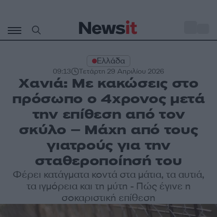
Μετάβαση
σε
o
31
περιεχόμενο
Ελλάδα
09:13
Τετάρτη 29 Απριλίου 2026
Χανιά: Με κακώσεις στο
πρόσωπο ο 4χρονος μετά
την επίθεση από τον
σκύλο – Μάχη από τους
γιατρούς για την
σταθεροποίησή του
Φέρει κατάγματα κοντά στα μάτια, τα αυτιά,
τα ιγμόρεια και τη μύτη - Πώς έγινε η
σοκαριστική επίθεση