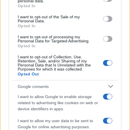
personal data.
grant or deny consent to Google and its third-party tags to
Opted In
use your data for below specified purposes in below Google
consent section.
2000 /2000
I want to opt-out of the Sale of my
Personal Data.
Opted In
Υποβολή σχολίου
I want to opt-out of processing my
Όροι Χρήσης
. Το site προστατεύεται από reCAPTCHA, ισχύουν
Personal Data for Targeted Advertising.
Πολιτική Απορρήτου
&
Όροι Χρήσης
της Google.
Opted In
Ελλάδα
I want to opt-out of Collection, Use,
Retention, Sale, and/or Sharing of my
ΣΚΥΛΟΣ
ΧΑΝΙΑ
Personal Data that Is Unrelated with the
Purposes for which it was collected.
Share:
Opted Out
Google consents
Ακολουθήστε το Νewsit.gr στο
Google News
και
ενημερωθείτε πρώτοι για όλη την ειδησεογραφία και τα
I want to allow Google to enable storage
τελευταία νέα
της ημέρας
related to advertising like cookies on web or
device identifiers in apps.
I want to allow my user data to be sent to
Google for online advertising purposes.