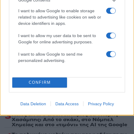
Google consents
Ακολουθήστε το Νewsit.gr στο
Google News
και
I want to allow Google to enable storage
ενημερωθείτε πρώτοι για όλη την ειδησεογραφία και τα
related to advertising like cookies on web or
τελευταία νέα
της ημέρας
device identifiers in apps.
I want to allow my user data to be sent to
Google for online advertising purposes.
I want to allow Google to send me
Πιο δημοφιλή
personalized advertising.
1
Έφυγαν οι συνεργάτες, μένει η Μαρία
Καρυστιανού - Η επόμενη μέρα για την
«Ελπίδα για τη Δημοκρατία»
CONFIRM
2
Συγκίνηση στο τελευταίο αντίο στον Λάκη
Χαλκιά: Με την «Φάμπρικα», λαούτο και
κλαρίνα αποχαιρέτησαν την εμβληματική
Data Deletion
Data Access
Privacy Policy
φωνή της μεταπολίτευσης
3
Ποιος είναι ο ελληνοκύπριος Sir Ντέμης
Χασάμπης: Από το σκάκι, στο Νόμπελ
Χημείας και στο «τιμόνι» της AI της Google