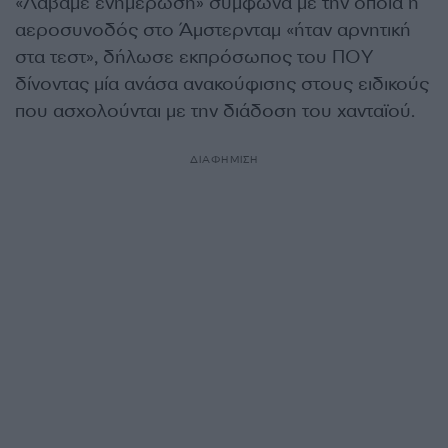
«Λάβαμε ενημέρωση» σύμφωνα με την οποία η
αεροσυνοδός στο Άμστερνταμ «ήταν αρνητική
στα τεστ», δήλωσε εκπρόσωπος του ΠΟΥ
δίνοντας μία ανάσα ανακούφισης στους ειδικούς
που ασχολούνται με την διάδοση του χανταϊού.
ΔΙΑΦΗΜΙΣΗ