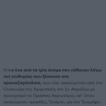
Ήτα
ν ένα από τα τρία άτομα που πέθαναν λόγω
της επιδημίας που ξέσπασε στο
κρουαζιερόπλοιο,
που είχε αναχωρήσει από την
Ουσουάια της Αργεντινής την 1η Απριλίου με
προορισμό το Πράσινο Ακρωτήριο, απ’ όπου
αναχώρησε προχθές, Τετάρτη, για την Τενερίφη,