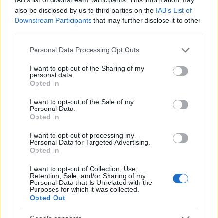
Σχολίασε εδώ
also be disclosed by us to third parties on the
IAB’s List of
Downstream Participants
that may further disclose it to other
third parties.
50 /50
Please note that this website/app uses one or more Google
Personal Data Processing Opt Outs
services and may gather and store information including but
not limited to your visit or usage behaviour. You may click to
I want to opt-out of the Sharing of my
personal data.
grant or deny consent to Google and its third-party tags to
Opted In
use your data for below specified purposes in below Google
2000 /2000
consent section.
I want to opt-out of the Sale of my
Personal Data.
Υποβολή σχολίου
Opted In
I want to opt-out of processing my
Όροι Χρήσης
. Το site προστατεύεται από reCAPTCHA, ισχύουν
Personal Data for Targeted Advertising.
Πολιτική Απορρήτου
&
Όροι Χρήσης
της Google.
Opted In
Κόσμος
I want to opt-out of Collection, Use,
ΑΕΡΟΣΥΝΟΔΟΣ
ΑΜΣΤΕΡΝΤΑΜ
Retention, Sale, and/or Sharing of my
Personal Data that Is Unrelated with the
ΧΑΝΤΑΪΟΣ
Purposes for which it was collected.
Opted Out
Share: