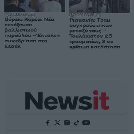
20:33
06.08.26
20:31
06.08.26
Βόρεια Κορέα: Νέα
Γερμανία: Tραμ
εκτόξευση
συγκρούστηκαν
βαλλιστικού
μεταξύ τους –
πυραύλου – Έκτακτη
Τουλάχιστον 25
συνεδρίαση στη
τραυματίες, 3 σε
Σεούλ
κρίσιμη κατάσταση