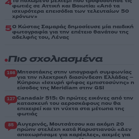
4
Το πολωμένο μελτέμι που τροφοδότησε τις
φωτιές σε Αττική και Βοιωτία: «Από τα
ισχυρότερα επεισόδια των τελευταίων 50
χρόνων»
5
Ο Κώστας Σαμαράς δημοσίευσε μία παιδική
φωτογραφία για την επέτειο θανάτου της
αδελφής του, Λένας
Πιο σχολιασμένα
Μητσοτάκης στην υπογραφή συμφωνίας
198
για την ηλεκτρική διασύνδεση Ελλάδας –
Κύπρου: «Ισχυρή ψήφος εμπιστοσύνης» η
είσοδος της Meridiam στην GSI
Canadair 515: Οι πρώτες εικόνες από την
127
κατασκευή του αεροσκάφους που θα
επιχειρεί και τη νύχτα στα μέτωπα της
φωτιάς
Αυγερινός, Μουτσάτσου και ακόμη 20
85
πρώην στελέχη κατά Καρυστιανού: «Δεν
αποχωρήσαμε για καρέκλες», αιχμές για