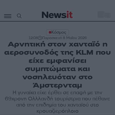
Μετάβαση
σε
o
28
περιεχόμενο
Κόσμος
12:08
Παρασκευή 8 Μαΐου 2026
Αρνητική στον χανταϊό η
αεροσυνοδός της KLM που
είχε εμφανίσει
συμπτώματα και
νοσηλευόταν στο
Άμστερνταμ
Η γυναίκα είχε έρθει σε επαφή με την
69χρονη Ολλλανδή τουρίστρια που πέθανε
από την επιδημία του χανταϊού στο
κρουαζιερόπλοιο