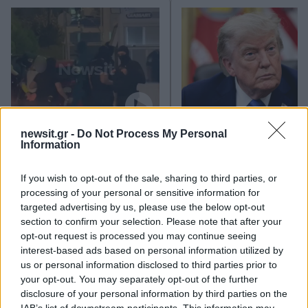
Στη ΓΑΔΑ η 46χρονη που
Τραμπ: «Ο πόλεμος με
newsit.gr -
Do Not Process My Personal
κατηγορείται για
Ιράν θα τελειώσει αρκ
Information
συμμετοχή στην τραγωδία
σύντομα – Εμείς ελέγχ
της Μαρφίν - Μεταφέρθηκε
τα Στενά του Ορμού
If you wish to opt-out of the sale, sharing to third parties, or
απευθείας από το
processing of your personal or sensitive information for
αεροδρόμιο
targeted advertising by us, please use the below opt-out
section to confirm your selection. Please note that after your
Σχόλια
opt-out request is processed you may continue seeing
interest-based ads based on personal information utilized by
us or personal information disclosed to third parties prior to
your opt-out. You may separately opt-out of the further
disclosure of your personal information by third parties on the
IAB’s list of downstream participants. This information may