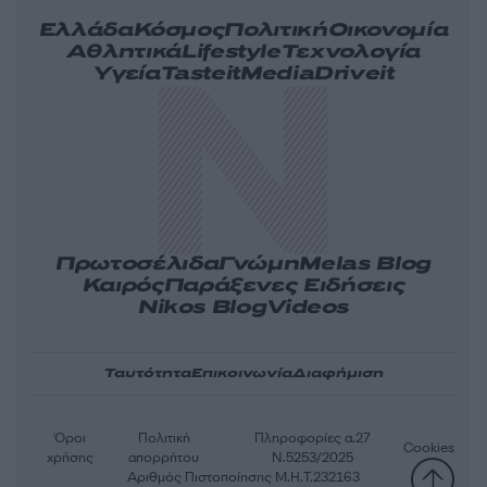
Ελλάδα
Κόσμος
Πολιτική
Οικονομία
Αθλητικά
Lifestyle
Τεχνολογία
Υγεία
Tasteit
Media
Driveit
Πρωτοσέλιδα
Γνώμη
Melas Blog
Καιρός
Παράξενες Ειδήσεις
Nikos Blog
Videos
Ταυτότητα
Επικοινωνία
Διαφήμιση
Όροι
Πολιτική
Πληροφορίες α.27
Cookies
χρήσης
απορρήτου
Ν.5253/2025
Αριθμός Πιστοποίησης Μ.Η.Τ.232163