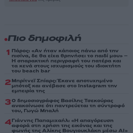
Πιο δημοφιλή
1
Πάρος: «Αν ήταν κάποιος πάνω από την
πισίνα, δε θα είχα θρηνήσει το παιδί μου» –
Η σπαρακτική περιγραφή του πατέρα και
τα κενά στους ισχυρισμούς του ιδιοκτήτη
του beach bar
2
Μπρίτνεϊ Σπίαρς: Έκανε αποτυχημένο
μπότοξ και ανέβασε στο Instagram την
εμπειρία της
3
Ο δημοσιογράφος Βασίλης Τσεκούρας
ανακοίνωσε ότι παντρεύεται τη σύντροφό
του, Γωγώ Μπαλή
4
Γιάννης Παπαμιχαήλ: «Η απαγόρευση
αφορά στη χρήση της εικόνας και της
φωνής της Αλίκης Βουγιουκλάκη μέσω AI»