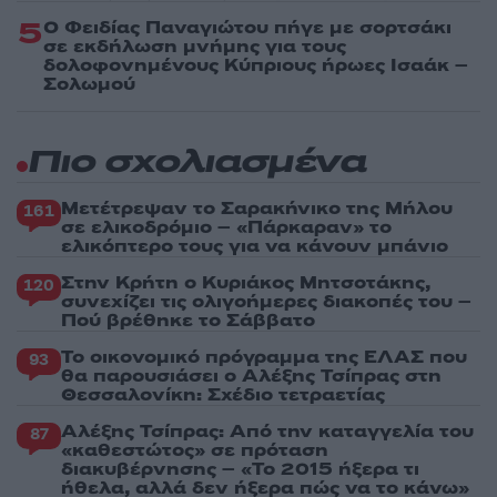
5
Ο Φειδίας Παναγιώτου πήγε με σορτσάκι
σε εκδήλωση μνήμης για τους
δολοφονημένους Κύπριους ήρωες Ισαάκ –
Σολωμού
Πιο σχολιασμένα
Μετέτρεψαν το Σαρακήνικο της Μήλου
161
σε ελικοδρόμιο – «Πάρκαραν» το
ελικόπτερο τους για να κάνουν μπάνιο
Στην Κρήτη ο Κυριάκος Μητσοτάκης,
120
συνεχίζει τις ολιγοήμερες διακοπές του –
Πού βρέθηκε το Σάββατο
Το οικονομικό πρόγραμμα της ΕΛΑΣ που
93
θα παρουσιάσει ο Αλέξης Τσίπρας στη
Θεσσαλονίκη: Σχέδιο τετραετίας
Αλέξης Τσίπρας: Από την καταγγελία του
87
«καθεστώτος» σε πρόταση
διακυβέρνησης – «Το 2015 ήξερα τι
ήθελα, αλλά δεν ήξερα πώς να το κάνω»