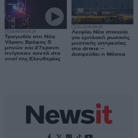
18:12
09.08.26
Λειψία: Νέα στοιχεία
18:56
09.08.26
Τραγωδία στη Νέα
για εμπλοκή ρωσικής
Υόρκη: Βρέφος 5
μυστικής υπηρεσίας
μηνών και 27χρονη
στο drone –
πνίγηκαν κοντά στο
Διαψεύδει η Μόσχα
νησί της Ελευθερίας