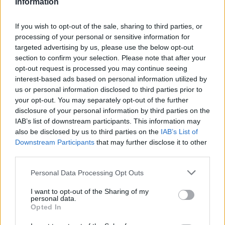
Information
διπλωμάτης.
If you wish to opt-out of the sale, sharing to third parties, or
ΔΙΑΦΗΜΙΣΗ
processing of your personal or sensitive information for
targeted advertising by us, please use the below opt-out
section to confirm your selection. Please note that after your
opt-out request is processed you may continue seeing
interest-based ads based on personal information utilized by
us or personal information disclosed to third parties prior to
your opt-out. You may separately opt-out of the further
disclosure of your personal information by third parties on the
IAB’s list of downstream participants. This information may
also be disclosed by us to third parties on the
IAB’s List of
Downstream Participants
that may further disclose it to other
third parties.
Please note that this website/app uses one or more Google
Personal Data Processing Opt Outs
services and may gather and store information including but
Αν τα χάσατε
not limited to your visit or usage behaviour. You may click to
I want to opt-out of the Sharing of my
personal data.
grant or deny consent to Google and its third-party tags to
Opted In
use your data for below specified purposes in below Google
consent section.