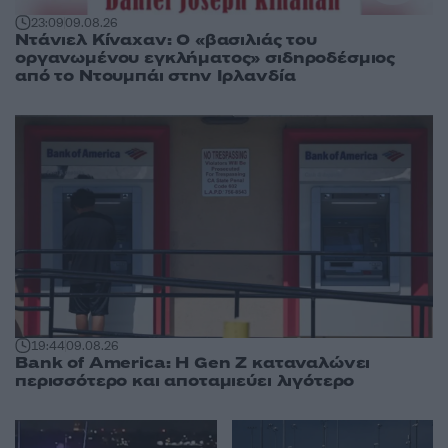
23:09
09.08.26
Ντάνιελ Κίναχαν: Ο «βασιλιάς του
οργανωμένου εγκλήματος» σιδηροδέσμιος
από το Ντουμπάι στην Ιρλανδία
19:44
09.08.26
Bank of America: Η Gen Z καταναλώνει
περισσότερο και αποταμιεύει λιγότερο