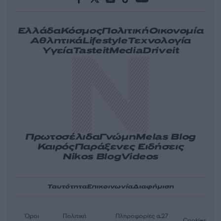
Ελλάδα
Κόσμος
Πολιτική
Οικονομία
Αθλητικά
Lifestyle
Τεχνολογία
Υγεία
Tasteit
Media
Driveit
Πρωτοσέλιδα
Γνώμη
Melas Blog
Καιρός
Παράξενες Ειδήσεις
Nikos Blog
Videos
Ταυτότητα
Επικοινωνία
Διαφήμιση
Όροι
Πολιτική
Πληροφορίες α.27
Cookies