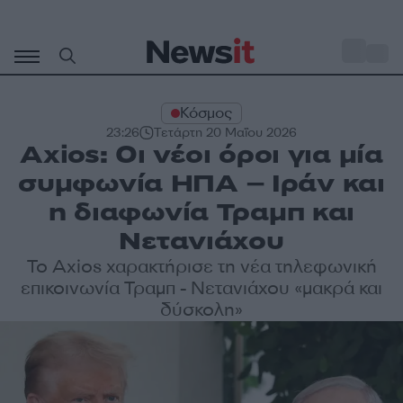
Μετάβαση
σε
o
31
περιεχόμενο
Κόσμος
23:26
Τετάρτη 20 Μαΐου 2026
Axios: Οι νέοι όροι για μία
συμφωνία ΗΠΑ – Ιράν και
η διαφωνία Τραμπ και
Νετανιάχου
To Axios χαρακτήρισε τη νέα τηλεφωνική
επικοινωνία Τραμπ - Νετανιάχου «μακρά και
δύσκολη»