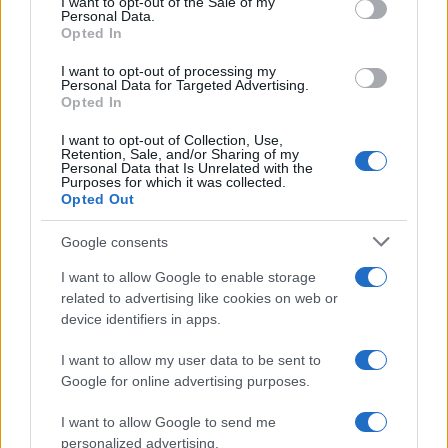
I want to opt-out of the Sale of my
Personal Data.
Opted In
I want to opt-out of processing my
Personal Data for Targeted Advertising.
Opted In
Οι πρώτες δηλώσεις του
Παράταση για να δώσ
I want to opt-out of Collection, Use,
ιδιοκτήτη της πισίνας στην
εξηγήσεις πήραν ιδιοκτ
Retention, Sale, and/or Sharing of my
Πάρο στην οποία πνίγηκε ο
και χειριστής που
Personal Data that Is Unrelated with the
Purposes for which it was collected.
4χρονος - «Είχαμε
«πάρκαραν» το ελικόπ
Opted Out
προσπαθήσει να διώξουμε
στο Σαρακήνικο
την οικογένεια»
Google consents
I want to allow Google to enable storage
Σχόλια
related to advertising like cookies on web or
device identifiers in apps.
I want to allow my user data to be sent to
Google for online advertising purposes.
Σχολίασε εδώ
I want to allow Google to send me
personalized advertising.