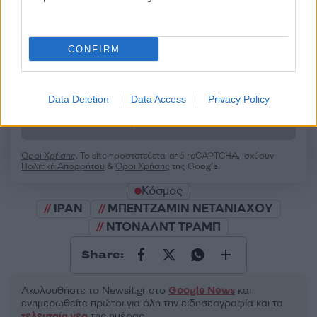
50 /50
CONFIRM
2000 /2000
Data Deletion
Data Access
Privacy Policy
Υποβολή σχολίου
Όροι Χρήσης
. Το site προστατεύεται από reCAPTCHA, ισχύουν
Πολιτική Απορρήτου
&
Όροι Χρήσης
της Google.
Κόσμος
ΙΡΑΝ
ΜΠΕΝΤΖΑΜΙΝ ΝΕΤΑΝΙΑΧΟΥ
ΝΤΟΝΑΛΝΤ ΤΡΑΜΠ
Share:
Ακολουθήστε το Νewsit.gr στο
Google News
και
ενημερωθείτε πρώτοι για όλη την ειδησεογραφία και τα
τελευταία νέα
της ημέρας